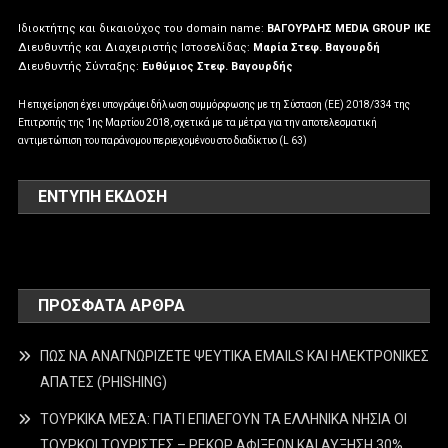
Ιδιοκτήτης και δικαιούχος του domain name:
ΒΑΓΟΥΡΔΗΣ MEDIA GROUP IKE
Διευθυντής και Διαχειριστής Ιστοσελίδας:
Μαρία Στεφ. Βαγουρδή
Διευθυντής Σύνταξης:
Ευθύμιος Στεφ. Βαγουρδής
Η επιχείρηση έχει υπογράψει δήλωση συμμόρφωσης με τη Σύσταση (ΕΕ) 2018/334 της
Επιτροπής της 1ης Μαρτίου 2018, σχετικά με τα μέτρα για την αποτελεσματική
αντιμετώπιση του παράνομου περιεχομένου στο διαδίκτυο (L 63)
ΕΝΤΥΠΗ ΕΚΔΟΣΗ
ΠΡΌΣΦΑΤΑ ΆΡΘΡΑ
ΠΩΣ ΝΑ ΑΝΑΓΝΩΡΙΖΕΤΕ ΨΕΥΤΙΚΑ EMAILS ΚΑΙ ΗΛΕΚΤΡΟΝΙΚΕΣ
ΑΠΑΤΕΣ (PHISHING)
ΤΟΥΡΚΙΚΑ ΜΕΣΑ: ΓΙΑΤΙ ΕΠΙΛΕΓΟΥΝ ΤΑ ΕΛΛΗΝΙΚΑ ΝΗΣΙΑ ΟΙ
ΤΟΥΡΚΟΙ ΤΟΥΡΙΣΤΕΣ – ΡΕΚΟΡ ΑΦΙΞΕΩΝ ΚΑΙ ΑΥΞΗΣΗ 30%