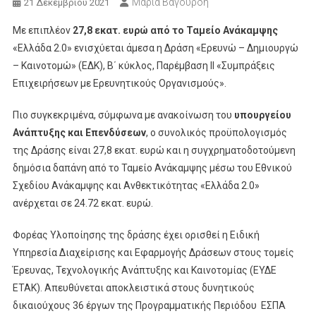
Μαρία Βαγουρδή
21 Δεκεμβρίου 2021
Με επιπλέον
27,8 εκατ. ευρώ από το Ταμείο Ανάκαμψης
«Ελλάδα 2.0» ενισχύεται άμεσα η Δράση «Ερευνώ – Δημιουργώ
– Καινοτομώ» (ΕΔΚ), Β΄ κύκλος, Παρέμβαση II «Συμπράξεις
Επιχειρήσεων με Ερευνητικούς Οργανισμούς».
Πιο συγκεκριμένα, σύμφωνα με ανακοίνωση του
υπουργείου
Ανάπτυξης και Επενδύσεων
, ο συνολικός προϋπολογισμός
της Δράσης είναι 27,8 εκατ. ευρώ και η συγχρηματοδοτούμενη
δημόσια δαπάνη από το Ταμείο Ανάκαμψης μέσω του Εθνικού
Σχεδίου Ανάκαμψης και Ανθεκτικότητας «Ελλάδα 2.0»
ανέρχεται σε 24.72 εκατ. ευρώ.
Φορέας Υλοποίησης της δράσης έχει ορισθεί η Ειδική
Υπηρεσία Διαχείρισης και Εφαρμογής Δράσεων στους τομείς
Έρευνας, Τεχνολογικής Ανάπτυξης και Καινοτομίας (ΕΥΔΕ
ΕΤΑΚ). Απευθύνεται αποκλειστικά στους δυνητικούς
δικαιούχους 36 έργων της Προγραμματικής Περιόδου ΕΣΠΑ