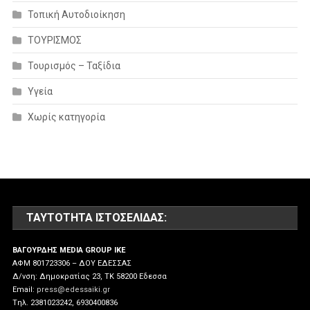
Τοπική Αυτοδιοίκηση
ΤΟΥΡΙΣΜΟΣ
Τουρισμός – Ταξίδια
Υγεία
Χωρίς κατηγορία
ΤΑΥΤΌΤΗΤΑ ΙΣΤΟΣΕΛΊΔΑΣ:
ΒΑΓΟΥΡΔΗΣ MEDIA GROUP IKE
ΑΦΜ 801723306 – ΔΟΥ ΕΔΕΣΣΑΣ
Δ/νση: Δημοκρατίας 23, ΤΚ 58200 Εδεσσα
Email:
press@edessaiki.gr
Tηλ. 2381023242, 6930400836