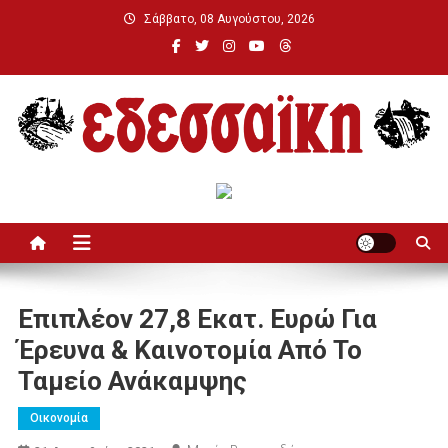
Μεταπηδήστε
Σάββατο, 08 Αυγούστου, 2026
στο
περιεχόμενο
Εδεσσαϊκή
Επιπλέον 27,8 Εκατ. Ευρώ Για
Έρευνα & Καινοτομία Από Το
Ταμείο Ανάκαμψης
Οικονομία