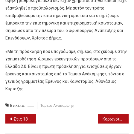
υψηλή βαθμολογία αλλά δεν είχαν χρηματοδοτηθεί επειδή είχε
εξαντληθεί ο προϋπολογισμός. Με αυτόν τον τρόπο
επιβραβεύουμε την επιστημονική αριστεία και στηρίζουμε
έμπρακτα την επιστημονική και επιχειρηματική καινοτομία»,
σημείωσε από την πλευρά του, ο υφυπουργός Ανάπτυξης και
Επενδύσεων, Χρίστος Δήμας.
«Με τη πρόσκληση που υπογράψαμε, σήμερα, στοχεύουμε στην
χρηματοδότηση ώριμων ερευνητικών προτάσεων από το
Ελλάδα 2.0. Είναι η πρώτη πρόσκληση για ενισχύσεις έργων
έρευνας και καινοτομίας από το Ταμείο Ανάκαμψης», τόνισε ο
γενικός γραμματέας Έρευνας και Καινοτομίας, Αθανάσιος
Κυριαζής.
Ετικέτα:
Ταμείο Ανάκαμψης
Πλοήγηση
Στις 18 Μαρτίου ξεκινάει η δίκη του Πέτρου Φιλιππίδη
Κορωνοϊός: 71 κρούσματα στην Πέλλα – 6.424 πανελλαδικά – 77 θάνατοι (ΠΙΝΑΚΑΣ)
άρθρων