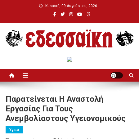
Μεταπηδήστε
Κυριακή, 09 Αυγούστου, 2026
στο
περιεχόμενο
Εδεσσαϊκή
Παρατείνεται Η Αναστολή
Εργασίας Για Τους
Ανεμβολίαστους Υγειονομικούς
Υγεία