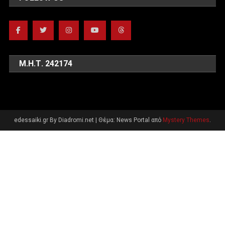
Μ.Η.Τ. 242174
edessaiki.gr By Diadromi.net
|
Θέμα: News Portal από
Mystery Themes
.