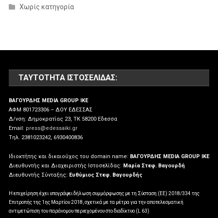
Χωρίς κατηγορία
ΤΑΥΤΌΤΗΤΑ ΙΣΤΟΣΕΛΊΔΑΣ:
ΒΑΓΟΥΡΔΗΣ MEDIA GROUP IKE
ΑΦΜ 801723306 – ΔΟΥ ΕΔΕΣΣΑΣ
Δ/νση: Δημοκρατίας 23, ΤΚ 58200 Εδεσσα
Email:
press@edessaiki.gr
Tηλ. 2381023242, 6930400836
Ιδιοκτήτης και δικαιούχος του domain name:
ΒΑΓΟΥΡΔΗΣ MEDIA GROUP IKE
Διευθυντής και Διαχειριστής Ιστοσελίδας:
Μαρία Στεφ. Βαγουρδή
Διευθυντής Σύνταξης:
Ευθύμιος Στεφ. Βαγουρδής
Η επιχείρηση έχει υπογράψει δήλωση συμμόρφωσης με τη Σύσταση (ΕΕ) 2018/334 της
Επιτροπής της 1ης Μαρτίου 2018, σχετικά με τα μέτρα για την αποτελεσματική
αντιμετώπιση του παράνομου περιεχομένου στο διαδίκτυο (L 63)