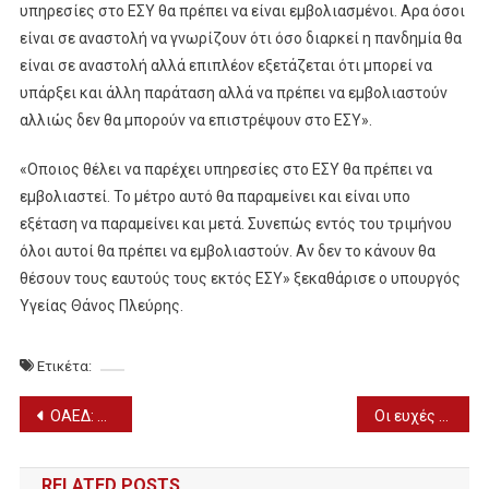
υπηρεσίες στο ΕΣΥ θα πρέπει να είναι εμβολιασμένοι. Αρα όσοι
είναι σε αναστολή να γνωρίζουν ότι όσο διαρκεί η πανδημία θα
είναι σε αναστολή αλλά επιπλέον εξετάζεται ότι μπορεί να
υπάρξει και άλλη παράταση αλλά να πρέπει να εμβολιαστούν
αλλιώς δεν θα μπορούν να επιστρέψουν στο ΕΣΥ».
«Οποιος θέλει να παρέχει υπηρεσίες στο ΕΣΥ θα πρέπει να
εμβολιαστεί. Το μέτρο αυτό θα παραμείνει και είναι υπο
εξέταση να παραμείνει και μετά. Συνεπώς εντός του τριμήνου
όλοι αυτοί θα πρέπει να εμβολιαστούν. Αν δεν το κάνουν θα
θέσουν τους εαυτούς τους εκτός ΕΣΥ» ξεκαθάρισε ο υπουργός
Υγείας Θάνος Πλεύρης.
Ετικέτα:
Πλοήγηση
ΟΑΕΔ: Ρυθμίσεις για ειδικό εποχικό βοήθημα – Ποιους αφορά
Οι ευχές του Συλλόγου Ηπειρωτών Κρύας Βρύσης Γιαννιτσών και Περιχώρων “Ο ΠΥΡΡΟΣ”
άρθρων
RELATED POSTS