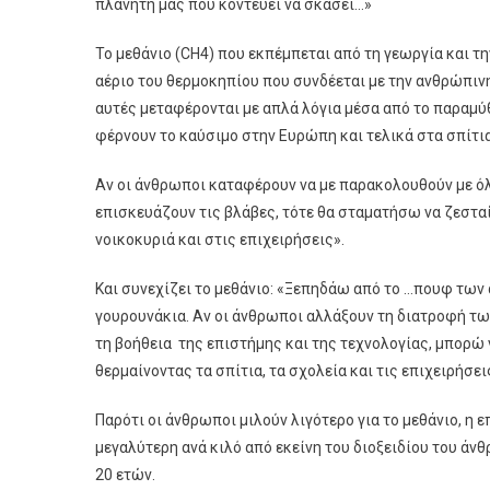
πλανήτη μας που κοντεύει να σκάσει…»
Το μεθάνιο (CH4) που εκπέμπεται από τη γεωργία και τη
αέριο του θερμοκηπίου που συνδέεται με την ανθρώπινη
αυτές μεταφέρονται με απλά λόγια μέσα από το παραμύ
φέρνουν το καύσιμο στην Ευρώπη και τελικά στα σπίτια
Αν οι άνθρωποι καταφέρουν να με παρακολουθούν με όλα
επισκευάζουν τις βλάβες, τότε θα σταματήσω να ζεσταί
νοικοκυριά και στις επιχειρήσεις».
Και συνεχίζει το μεθάνιο: «Ξεπηδάω από το …πουφ των 
γουρουνάκια. Αν οι άνθρωποι αλλάξουν τη διατροφή τ
τη βοήθεια της επιστήμης και της τεχνολογίας, μπορώ 
θερμαίνοντας τα σπίτια, τα σχολεία και τις επιχειρήσει
Παρότι οι άνθρωποι μιλούν λιγότερο για το μεθάνιο, η
μεγαλύτερη ανά κιλό από εκείνη του διοξειδίου του άνθ
20 ετών.