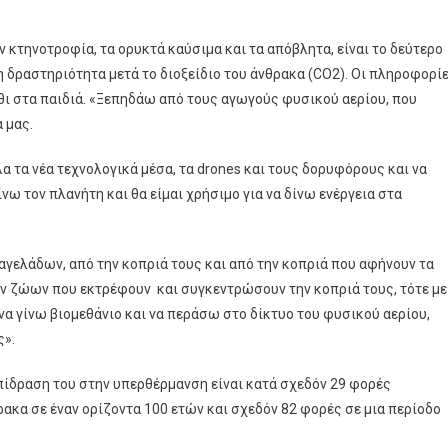
ν κτηνοτροφία, τα ορυκτά καύσιμα και τα απόβλητα, είναι το δεύτερο
 δραστηριότητα μετά το διοξείδιο του άνθρακα (CO2). Οι πληροφορί
θι στα παιδιά. «Ξεπηδάω από τους αγωγούς φυσικού αερίου, που
 μας.
 τα νέα τεχνολογικά μέσα, τα drones και τους δορυφόρους και να
νω τον πλανήτη και θα είμαι χρήσιμο για να δίνω ενέργεια στα
αγελάδων, από την κοπριά τους και από την κοπριά που αφήνουν τα
ων ζώων που εκτρέφουν και συγκεντρώσουν την κοπριά τους, τότε με
να γίνω βιομεθάνιο και να περάσω στο δίκτυο του φυσικού αερίου,
ς».
 επίδραση του στην υπερθέρμανση είναι κατά σχεδόν 29 φορές
ρακα σε έναν ορίζοντα 100 ετών και σχεδόν 82 φορές σε μια περίοδο