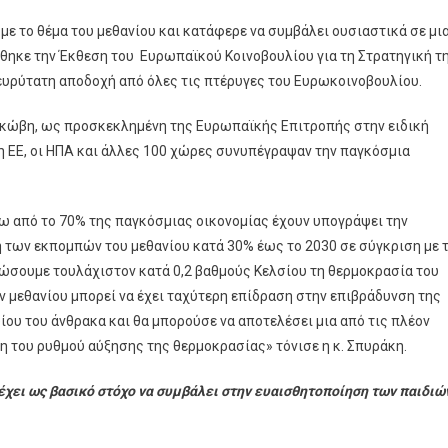
 με το θέμα του μεθανίου και κατάφερε να συμβάλει ουσιαστικά σε μι
θηκε την Έκθεση του Ευρωπαϊκού Κοινοβουλίου για τη Στρατηγική τ
 ευρύτατη αποδοχή από όλες τις πτέρυγες του Ευρωκοινοβουλίου.
σκώβη, ως προσκεκλημένη της Ευρωπαϊκής Επιτροπής στην ειδική
η ΕΕ, οι ΗΠΑ και άλλες 100 χώρες συνυπέγραψαν την παγκόσμια
 από το 70% της παγκόσμιας οικονομίας έχουν υπογράψει την
η των εκπομπών του μεθανίου κατά 30% έως το 2030 σε σύγκριση με 
ιώσουμε τουλάχιστον κατά 0,2 βαθμούς Κελσίου τη θερμοκρασία του
 μεθανίου μπορεί να έχει ταχύτερη επίδραση στην επιβράδυνση της
ου του άνθρακα και θα μπορούσε να αποτελέσει μια από τις πλέον
η του ρυθμού αύξησης της θερμοκρασίας» τόνισε η κ. Σπυράκη.
 έχει ως βασικό στόχο να συμβάλει στην ευαισθητοποίηση των παιδιώ