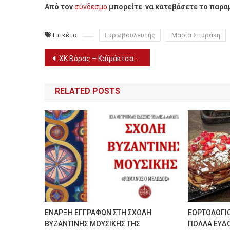
Από τον
σύνδεσμο
μπορείτε να κατεβάσετε το παρα
Ετικέτα:
Ευρωβουλευτής
Μαρία Σπυράκη
Πλοήγηση
ΧΚ Βόρας – Καϊμάκτσαλαν: Μπράβο στο Σύλλογο Οικιστών π. Αγίου Αθανασίου για τις δυναμικές διαμαρτυρίες…!!!
άρθρων
RELATED POSTS
ΕΝΑΡΞΗ ΕΓΓΡΑΦΩΝ ΣΤΗ ΣΧΟΛΗ
ΕΟΡΤΟΛΟΓΙΟ
ΒΥΖΑΝΤΙΝΗΣ ΜΟΥΣΙΚΗΣ THΣ
ΠΟΛΛΑ ΕΥΔ