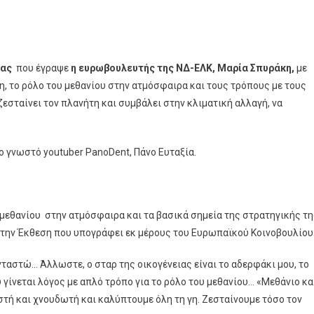
ίας
που έγραψε
η ευρωβουλευτής της ΝΔ-ΕΛΚ, Μαρία Σπυράκη,
με
η, το ρόλο του μεθανίου στην ατμόσφαιρα και τους τρόπους με τους
ζεσταίνει τον πλανήτη και συμβάλει στην κλιματική αλλαγή, να
ο γνωστό youtuber PanoDent, Πάνο Ευταξία.
 μεθανίου στην ατμόσφαιρα και τα βασικά σημεία της στρατηγικής τ
 στην Έκθεση που υπογράφει εκ μέρους του Ευρωπαϊκού Κοινοβουλίου
ανταστώ… Άλλωστε, ο σταρ της οικογένειας είναι το αδερφάκι μου, το
 γίνεται λόγος με απλό τρόπο για το ρόλο του μεθανίου… «Μεθάνιο κα
στή και χνουδωτή και καλύπτουμε όλη τη γη. Ζεσταίνουμε τόσο τον