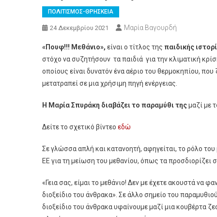
ΠΟΛΙΤΙΣΜΟΣ-ΘΡΗΣΚΕΙΑ
Μαρία Βαγουρδή
24 Δεκεμβρίου 2021
«Πουφ!!! Μεθάνιο»,
είναι ο τίτλος της
παιδικής ιστορ
στόχο να συζητήσουν τα παιδιά για την κλιματική κρίσ
οποίους είναι δυνατόν ένα αέριο του θερμοκηπίου, που 
μετατραπεί σε μια χρήσιμη πηγή ενέργειας.
Η Μαρία Σπυράκη διαβάζει το παραμύθι της
μαζί με τ
Δείτε το σχετικό βίντεο
εδώ
Σε γλώσσα απλή και κατανοητή, αφηγείται, το ρόλο του
ΕΕ για τη μείωση του μεθανίου, όπως τα προσδιορίζει
«Γεια σας, είμαι το μεθάνιο! Δεν με έχετε ακουστά να φ
διοξείδιο του άνθρακα». Σε άλλο σημείο του παραμυθιού
διοξείδιο του άνθρακα υφαίνουμε μαζί μια κουβέρτα ζε