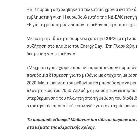
Η κ. Σπυράκη ασχολήθηκε τα τελευταία χρόνια εντατικά
εμβληματική νίκη. Η ευρωβουλευτής της ΝΔ-ΕΛΚ εισηγή
ΕΕ για τη μείωση των ρύπων το μεθανίου, η οποία είχε
Με αυτή την ιδιότητα συμμετείχε στην COP26 στη Γλα
συζήτηση στο πλαίσιο του Energy Day. Στη Γλασκώβη, 
δέσμευση για το μεθάνιο.
«Μέχρι στιγμής χώρες που αντιπροσωπεύουν παραπάνω
παγκόσμια δέσμευση για το μεθάνιο με στόχο τη μείωσ
2020. Με τη μείωση του μεθανίου θα μπορούσαμε να με
πλανήτη έως του 2050. Δηλαδή, η μείωση των εκπομπών
υπερθέρμανσης του πλανήτη από τη μείωση του διοξειδί
στρατηγικές αποδοτικές επιλογές για την ταχεία μείωσ
Το παραμύθι «Πουφ!!! Μεθάνιο» διατίθεται δωρεάν και
στα θέματα της κλιματικής κρίσης.