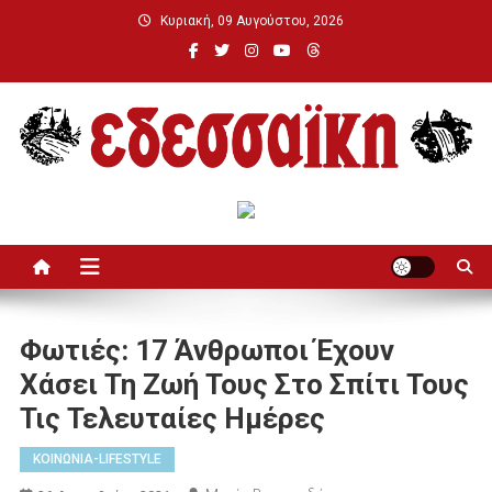
Μεταπηδήστε
Κυριακή, 09 Αυγούστου, 2026
στο
περιεχόμενο
Εδεσσαϊκή
Φωτιές: 17 Άνθρωποι Έχουν
Χάσει Τη Ζωή Τους Στο Σπίτι Τους
Τις Τελευταίες Ημέρες
ΚΟΙΝΩΝΙΑ-LIFESTYLE