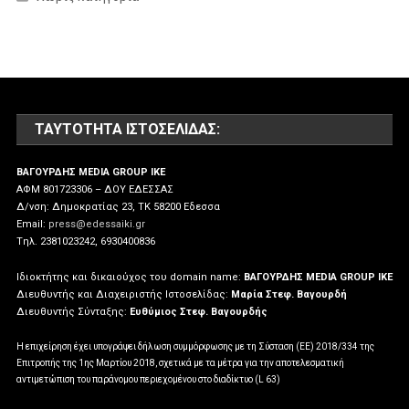
ΤΑΥΤΌΤΗΤΑ ΙΣΤΟΣΕΛΊΔΑΣ:
ΒΑΓΟΥΡΔΗΣ MEDIA GROUP IKE
ΑΦΜ 801723306 – ΔΟΥ ΕΔΕΣΣΑΣ
Δ/νση: Δημοκρατίας 23, ΤΚ 58200 Εδεσσα
Email:
press@edessaiki.gr
Tηλ. 2381023242, 6930400836
Ιδιοκτήτης και δικαιούχος του domain name:
ΒΑΓΟΥΡΔΗΣ MEDIA GROUP IKE
Διευθυντής και Διαχειριστής Ιστοσελίδας:
Μαρία Στεφ. Βαγουρδή
Διευθυντής Σύνταξης:
Ευθύμιος Στεφ. Βαγουρδής
Η επιχείρηση έχει υπογράψει δήλωση συμμόρφωσης με τη Σύσταση (ΕΕ) 2018/334 της
Επιτροπής της 1ης Μαρτίου 2018, σχετικά με τα μέτρα για την αποτελεσματική
αντιμετώπιση του παράνομου περιεχομένου στο διαδίκτυο (L 63)