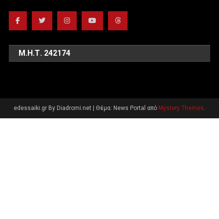
Μ.Η.Τ. 242174
edessaiki.gr By Diadromi.net
|
Θέμα: News Portal από
Mystery Themes
.