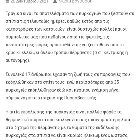
Μαρία Βαγουρδή
26 Δεκεμβρίου 2021
Τραγικά είναι τα αποτελέσματα των πυρκαγιών που ξεσπούν σε
σπίτια τις τελευταίες ημέρες, καθώς εκτός από τις
καταστροφές των κατοικιών, είναι δυστυχώς πολλοί και οι
συμπολίτες μας που πεθαίνουν από τις φωτιές, τις
περισσότερες φορές προσπαθώντας να ζεσταθούν από το
κρύο κι ελλείψει άλλου τρόπου θέρμανσης (σ.σ.: κεντρικής ή
αυτόνομης).
Συνολικά 17 άνθρωποι έχασαν τη ζωή τους σε πυρκαγιές που
εκδηλώθηκαν στο σπίτι τους, ενώ περισσότερες από 35
πυρκαγιές εκδηλώθηκαν εδώ και περίπου ενάμιση μήνα
σύμφωνα με τα στοιχεία της Πυροσβεστικής.
H αιτία εκδήλωσης της πυρκαγιάς είναι πολλές φορές τα
θερμαντικά σώματα που επιλέγονται ως οικονομικότερη λύση
στο ζήτημα της θέρμανσης με τα θύματα της εκδήλωσης
πυρκαγιάς στα σπίτια να είναι κυρίως ηλικιωμένοι, ωστόσο,