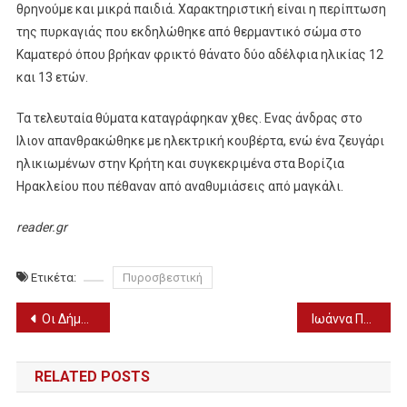
θρηνούμε και μικρά παιδιά. Χαρακτηριστική είναι η περίπτωση
της πυρκαγιάς που εκδηλώθηκε από θερμαντικό σώμα στο
Καματερό όπου βρήκαν φρικτό θάνατο δύο αδέλφια ηλικίας 12
και 13 ετών.
Τα τελευταία θύματα καταγράφηκαν χθες. Ενας άνδρας στο
Ιλιον απανθρακώθηκε με ηλεκτρική κουβέρτα, ενώ ένα ζευγάρι
ηλικιωμένων στην Κρήτη και συγκεκριμένα στα Βορίζια
Ηρακλείου που πέθαναν από αναθυμιάσεις από μαγκάλι.
reader.gr
Ετικέτα:
Πυροσβεστική
Πλοήγηση
Οι Δήμοι της Πέλλας πληρώνονται τρεις δόσεις της τ. ΣΑΤΑ (ΠΙΝΑΚΑΣ)
Ιωάννα Παλιοσπύρου: Το μήνυμά της στο Instagram για τα Χριστούγεννα
άρθρων
RELATED POSTS