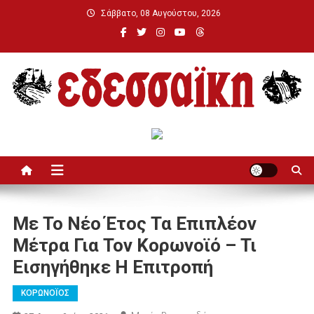
Μεταπηδήστε
Σάββατο, 08 Αυγούστου, 2026
στο
περιεχόμενο
Εδεσσαϊκή
Με Το Νέο Έτος Τα Επιπλέον
Μέτρα Για Τον Κορωνοϊό – Τι
Εισηγήθηκε Η Επιτροπή
ΚΟΡΩΝΟΪΟΣ