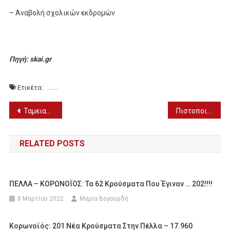
– Αναβολή σχολικών εκδρομών
Πηγή: skai.gr
Ετικέτα:
Πλοήγηση
Ταμειακές μηχανές: Τέλος χρόνου για την αντικατάστασή τους
Πιστοποιητικό εμβολιασμού: Στους 7 μήνες η διάρκειά του μετά τη 2η δόση
άρθρων
RELATED POSTS
ΠΕΛΛΑ – ΚΟΡΩΝΟΪΟΣ: Τα 62 Κρούσματα Που Έγιναν … 202!!!!
8 Μαρτίου 2022
Μαρία Βαγουρδή
Κορωνοϊός: 201 Νέα Κρούσματα Στην Πέλλα – 17.960