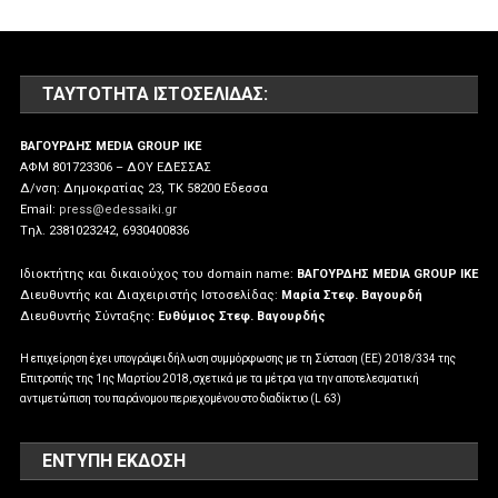
ΤΑΥΤΌΤΗΤΑ ΙΣΤΟΣΕΛΊΔΑΣ:
ΒΑΓΟΥΡΔΗΣ MEDIA GROUP IKE
ΑΦΜ 801723306 – ΔΟΥ ΕΔΕΣΣΑΣ
Δ/νση: Δημοκρατίας 23, ΤΚ 58200 Εδεσσα
Email:
press@edessaiki.gr
Tηλ. 2381023242, 6930400836
Ιδιοκτήτης και δικαιούχος του domain name:
ΒΑΓΟΥΡΔΗΣ MEDIA GROUP IKE
Διευθυντής και Διαχειριστής Ιστοσελίδας:
Μαρία Στεφ. Βαγουρδή
Διευθυντής Σύνταξης:
Ευθύμιος Στεφ. Βαγουρδής
Η επιχείρηση έχει υπογράψει δήλωση συμμόρφωσης με τη Σύσταση (ΕΕ) 2018/334 της
Επιτροπής της 1ης Μαρτίου 2018, σχετικά με τα μέτρα για την αποτελεσματική
αντιμετώπιση του παράνομου περιεχομένου στο διαδίκτυο (L 63)
ΕΝΤΥΠΗ ΕΚΔΟΣΗ