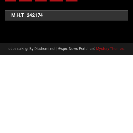
Μ.Η.Τ. 242174
edessaiki.gr By Diadromi.net
|
Θέμα: News Portal από
Mystery Themes
.