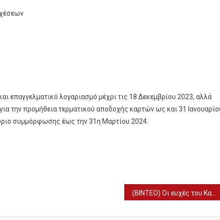
σχέσεων
 και επαγγελματικό λογαριασμό μέχρι τις 18 Δεκεμβρίου 2023, αλλά
 για την προμήθεια τερματικού αποδοχής καρτών ως και 31 Ιανουαρίο
θώριο συμμόρφωσης έως την 31η Μαρτίου 2024.
(ΒΙΝΤΕΟ) Οι ευχές του Κασσελάκη για τη νέα χρονιά από το Τέξας μαζί με τον Τάιλερ και τα ανίψια του