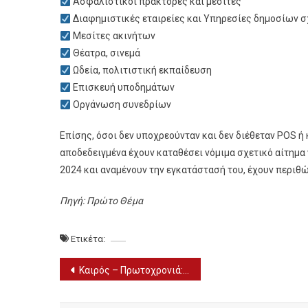
Ασφαλιστικοί πράκτορες και μεσίτες
Διαφημιστικές εταιρείες και Υπηρεσίες δημοσίων 
Μεσίτες ακινήτων
Θέατρα, σινεμά
Ωδεία, πολιτιστική εκπαίδευση
Επισκευή υποδημάτων
Οργάνωση συνεδρίων
Επίσης, όσοι δεν υποχρεούνταν και δεν διέθεταν POS ή
αποδεδειγμένα έχουν καταθέσει νόμιμα σχετικό αίτημα
2024 και αναμένουν την εγκατάστασή του, έχουν περι
Πηγή: Πρώτο Θέμα
Ετικέτα:
Πλοήγηση
Καιρός – Πρωτοχρονιά: Το ανάποδο «Π» φέρνει επιδείνωση με βροχές
άρθρων