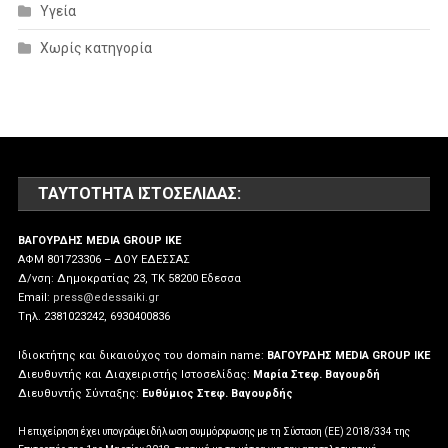
Υγεία
Χωρίς κατηγορία
ΤΑΥΤΌΤΗΤΑ ΙΣΤΟΣΕΛΊΔΑΣ:
ΒΑΓΟΥΡΔΗΣ MEDIA GROUP IKE
ΑΦΜ 801723306 – ΔΟΥ ΕΔΕΣΣΑΣ
Δ/νση: Δημοκρατίας 23, ΤΚ 58200 Εδεσσα
Email:
press@edessaiki.gr
Tηλ. 2381023242, 6930400836
Ιδιοκτήτης και δικαιούχος του domain name:
ΒΑΓΟΥΡΔΗΣ MEDIA GROUP IKE
Διευθυντής και Διαχειριστής Ιστοσελίδας:
Μαρία Στεφ. Βαγουρδή
Διευθυντής Σύνταξης:
Ευθύμιος Στεφ. Βαγουρδής
Η επιχείρηση έχει υπογράψει δήλωση συμμόρφωσης με τη Σύσταση (ΕΕ) 2018/334 της