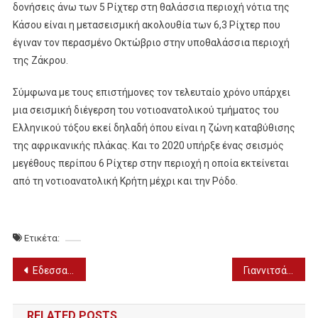
δονήσεις άνω των 5 Ρίχτερ στη θαλάσσια περιοχή νότια της
Κάσου είναι η μετασεισμική ακολουθία των 6,3 Ρίχτερ που
έγιναν τον περασμένο Οκτώβριο στην υποθαλάσσια περιοχή
της Ζάκρου.
Σύμφωνα με τους επιστήμονες τον τελευταίο χρόνο υπάρχει
μια σεισμική διέγερση του νοτιοανατολικού τμήματος του
Ελληνικού τόξου εκεί δηλαδή όπου είναι η ζώνη καταβύθισης
της αφρικανικής πλάκας. Και το 2020 υπήρξε ένας σεισμός
μεγέθους περίπου 6 Ρίχτερ στην περιοχή η οποία εκτείνεται
από τη νοτιοανατολική Κρήτη μέχρι και την Ρόδο.
Ετικέτα:
Πλοήγηση
Εδεσσα: Μάγειρες και καθαρίστριες θα προσλάβει το “Ευ ζην”
Γιαννιτσά: Διαγωνισμός για την προμήθεια τροφίμων & γάλακτος
άρθρων
RELATED POSTS