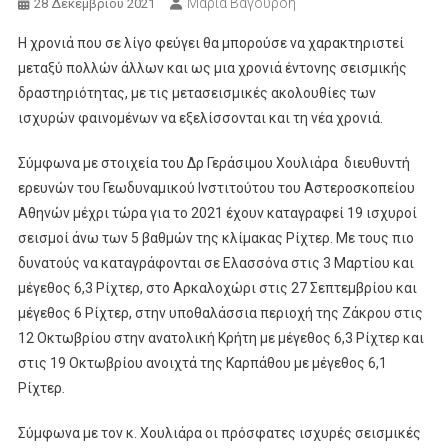
Μαρία Βαγουρδή
28 Δεκεμβρίου 2021
Η χρονιά που σε λίγο φεύγει θα μπορούσε να χαρακτηριστεί
μεταξύ πολλών άλλων και ως μια χρονιά έντονης σεισμικής
δραστηριότητας, με τις μετασεισμικές ακολουθίες των
ισχυρών φαινομένων να εξελίσσονται και τη νέα χρονιά.
Σύμφωνα με στοιχεία του Δρ Γεράσιμου Χουλιάρα διευθυντή
ερευνών του Γεωδυναμικού Ινστιτούτου του Αστεροσκοπείου
Αθηνών μέχρι τώρα για το 2021 έχουν καταγραφεί 19 ισχυροί
σεισμοί άνω των 5 βαθμών της κλίμακας Ρίχτερ. Με τους πιο
δυνατούς να καταγράφονται σε Ελασσόνα στις 3 Μαρτίου και
μέγεθος 6,3 Ρίχτερ, στο Αρκαλοχώρι στις 27 Σεπτεμβρίου και
μέγεθος 6 Ρίχτερ, στην υποθαλάσσια περιοχή της Ζάκρου στις
12 Οκτωβρίου στην ανατολική Κρήτη με μέγεθος 6,3 Ρίχτερ και
στις 19 Οκτωβρίου ανοιχτά της Καρπάθου με μέγεθος 6,1
Ρίχτερ.
Σύμφωνα με τον κ. Χουλιάρα οι πρόσφατες ισχυρές σεισμικές