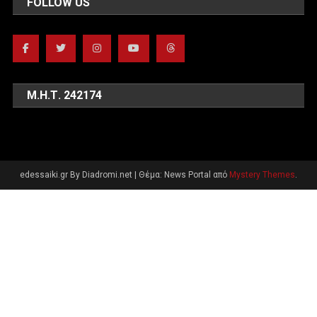
FOLLOW US
Μ.Η.Τ. 242174
edessaiki.gr By Diadromi.net
|
Θέμα: News Portal από
Mystery Themes
.