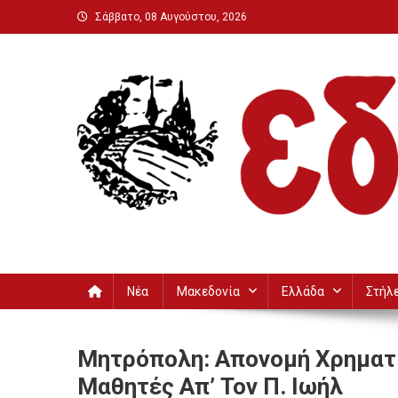
Μεταπηδήστε
Σάββατο, 08 Αυγούστου, 2026
στο
περιεχόμενο
Εδεσσαϊκή
Νέα
Μακεδονία
Ελλάδα
Στήλ
Μητρόπολη: Απονομή Χρηματ
Μαθητές Απ’ Τον Π. Ιωήλ