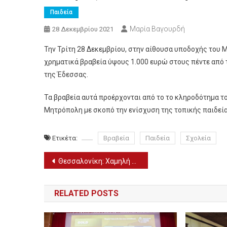
Παιδεία
Μαρία Βαγουρδή
28 Δεκεμβρίου 2021
Την Τρίτη 28 Δεκεμβρίου, στην αίθουσα υποδοχής του
χρηματικά βραβεία ύψους 1.000 ευρώ στους πέντε από τ
της Έδεσσας.
Τα βραβεία αυτά προέρχονται από το το κληροδότημα τ
Μητρόπολη με σκοπό την ενίσχυση της τοπικής παιδεία
Ετικέτα:
Βραβεία
Παιδεία
Σχολεία
Πλοήγηση
Θεσσαλονίκη: Χαμηλή η ζήτηση των αντιγριπικών εμβολίων
άρθρων
RELATED POSTS