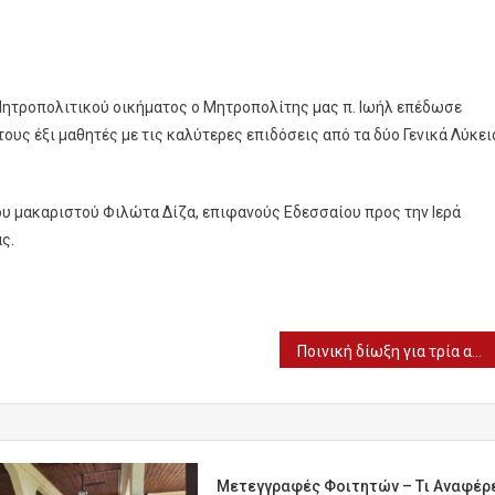
 Μητροπολιτικού οικήματος ο Μητροπολίτης μας π. Ιωήλ επέδωσε
ους έξι μαθητές με τις καλύτερες επιδόσεις από τα δύο Γενικά Λύκει
ου μακαριστού Φιλώτα Δίζα, επιφανούς Εδεσσαίου προς την Ιερά
ς.
Ποινική δίωξη για τρία αδικήματα στον τράπερ Light
Mετεγγραφές Φοιτητών – Tι Αναφέρ