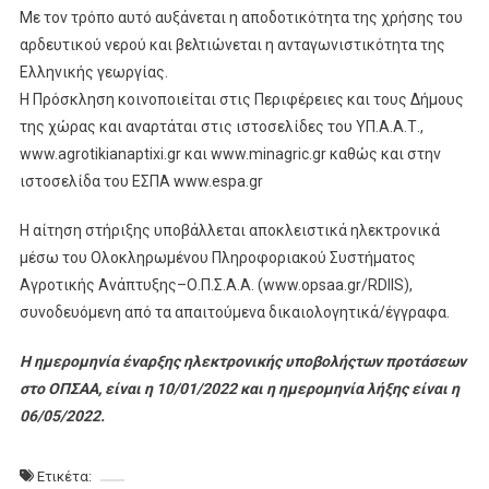
Με τον τρόπο αυτό αυξάνεται η αποδοτικότητα της χρήσης του
αρδευτικού νερού και βελτιώνεται η ανταγωνιστικότητα της
Ελληνικής γεωργίας.
Η Πρόσκληση κοινοποιείται στις Περιφέρειες και τους Δήμους
της χώρας και αναρτάται στις ιστοσελίδες του ΥΠ.Α.Α.Τ.,
www.agrotikianaptixi.gr και www.minagric.gr καθώς και στην
ιστοσελίδα του ΕΣΠΑ www.espa.gr
H αίτηση στήριξης υποβάλλεται αποκλειστικά ηλεκτρονικά
μέσω του Ολοκληρωμένου Πληροφοριακού Συστήματος
Αγροτικής Ανάπτυξης–Ο.Π.Σ.Α.Α. (www.opsaa.gr/RDIIS),
συνοδευόμενη από τα απαιτούμενα δικαιολογητικά/έγγραφα.
Η ημερομηνία έναρξης ηλεκτρονικής υποβολήςτων προτάσεων
στο ΟΠΣΑΑ, είναι η 10/01/2022 και η ημερομηνία λήξης είναι η
06/05/2022.
Ετικέτα: