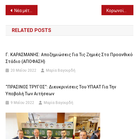
Πλοήγηση
Νέα μέτρα: Τι θα γίνει με τα πάρτι στα σπίτια
Κορωνοϊός: Νέο αρνητικό ρεκόρ με 28.828 κρούσματα! – 128 στην Πέλλα
άρθρων
RELATED POSTS
Γ. ΚΑΡΑΣΜΑΝΗΣ: Αποζημιώσεις Για Τις Ζημιές Στο Προανθικό
Στάδιο (ΑΠΟΦΑΣΗ)
20 Μαΐου 2022
Μαρία Βαγουρδή
“ΠΡΑΣΙΝΟΣ ΤΡΥΓΟΣ”: Διευκρινίσεις Του ΥΠΑΑΤ Για Την
Υποβολή Των Αιτήσεων
9 Μαΐου 2022
Μαρία Βαγουρδή