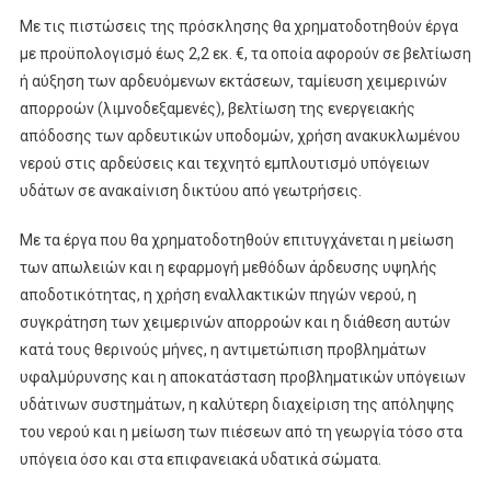
Με τις πιστώσεις της πρόσκλησης θα χρηματοδοτηθούν έργα
με προϋπολογισμό έως 2,2 εκ. €, τα οποία αφορούν σε βελτίωση
ή αύξηση των αρδευόμενων εκτάσεων, ταμίευση χειμερινών
απορροών (λιμνοδεξαμενές), βελτίωση της ενεργειακής
απόδοσης των αρδευτικών υποδομών, χρήση ανακυκλωμένου
νερού στις αρδεύσεις και τεχνητό εμπλουτισμό υπόγειων
υδάτων σε ανακαίνιση δικτύου από γεωτρήσεις.
Με τα έργα που θα χρηματοδοτηθούν επιτυγχάνεται η μείωση
των απωλειών και η εφαρμογή μεθόδων άρδευσης υψηλής
αποδοτικότητας, η χρήση εναλλακτικών πηγών νερού, η
συγκράτηση των χειμερινών απορροών και η διάθεση αυτών
κατά τους θερινούς μήνες, η αντιμετώπιση προβλημάτων
υφαλμύρυνσης και η αποκατάσταση προβληματικών υπόγειων
υδάτινων συστημάτων, η καλύτερη διαχείριση της απόληψης
του νερού και η μείωση των πιέσεων από τη γεωργία τόσο στα
υπόγεια όσο και στα επιφανειακά υδατικά σώματα.