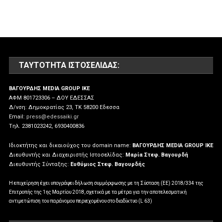
ΤΑΥΤΌΤΗΤΑ ΙΣΤΟΣΕΛΊΔΑΣ:
ΒΑΓΟΥΡΔΗΣ MEDIA GROUP IKE
ΑΦΜ 801723306 – ΔΟΥ ΕΔΕΣΣΑΣ
Δ/νση: Δημοκρατίας 23, ΤΚ 58200 Εδεσσα
Email:
press@edessaiki.gr
Tηλ. 2381023242, 6930400836
Ιδιοκτήτης και δικαιούχος του domain name:
ΒΑΓΟΥΡΔΗΣ MEDIA GROUP IKE
Διευθυντής και Διαχειριστής Ιστοσελίδας:
Μαρία Στεφ. Βαγουρδή
Διευθυντής Σύνταξης:
Ευθύμιος Στεφ. Βαγουρδής
Η επιχείρηση έχει υπογράψει δήλωση συμμόρφωσης με τη Σύσταση (ΕΕ) 2018/334 της
Επιτροπής της 1ης Μαρτίου 2018, σχετικά με τα μέτρα για την αποτελεσματική
αντιμετώπιση του παράνομου περιεχομένου στο διαδίκτυο (L 63)