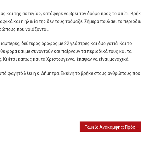
ιας και της αστεγίας, κατάφερε να βρει τον δρόμο προς το σπίτι. Βρή
αφικά και η ηλικία της δεν τους τρόμαζε. Σήμερα πουλάει το περιοδι
θρώπους που νοιάζονται.
 διαμπερές, δεύτερος όροφος με 22 γλάστρες και δύο γατιά. Και το
άθε φορά και με συναντούν και παίρνουν τα περιοδικά τους και τα
 Κι έτσι κάπως και τα Χριστούγεννα, έπαψαν να είναι μοναχικά.
από φαγητό λέει η κ. Δήμητρα. Εκείνη το βρήκε στους ανθρώπους που
Ταμείο Ανάκαμψης: Πρόσκληση για τη δημιουργία Καταλόγου-Μητρώου Αξιολογητών των επενδυτικών σχεδίων