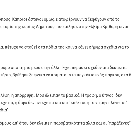
πους. Κάποιοι άστεγοι όμως, καταφέρνουν να ξεφύγουν από το
ιστορία της κυρίας Δήμητρας, που μίλησε στην Ελβίρα Κρίθαρη είναι
α, πέτυχε να σταθεί στα πόδια της και να κάνει σήμερα σχέδια για το
δρόμο από τη μια μέρα στην άλλη. Έχει περάσει σχεδόν μία δεκαετία
στήριο, βρέθηκε ξαφνικά να κοιμάται στα παγκάκια ενός πάρκου, στα 
θλίψη, η απόρριψη.. Μου έλειπαν τα βασικά. Η τροφή, ο ύπνος, δεν
χεται, η δίψα δεν αντέχεται και κατ΄ επέκταση το να μην πλένεσαι”
δία”.
όμους απ’ όπου δεν έλειπε η παραβατικότητα αλλά και οι “παράξενες”