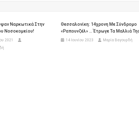
υψαν Ναρκωτικά Στην
Θεσσαλονίκη: 14χρονη Με Σύνδρομο
ου Νοσοκομείου!
«Ραπουνζέλ» … Έτρωγε Τα Μαλλιά Τη
ου 2021
14 Ιουνίου 2023
Μαρία Βαγουρδή
δή