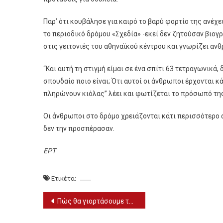
Παρ’ ότι κουβάλησε για καιρό το βαρύ φορτίο της ανέχε
το περιοδικό δρόμου «Σχεδία» -εκεί δεν ζητούσαν βιογρ
στις γειτονιές του αθηναϊκού κέντρου και γνωρίζει αν
“Και αυτή τη στιγμή είμαι σε ένα σπίτι 63 τετραγωνικά,
σπουδαίο ποιο είναι; Ότι αυτοί οι άνθρωποι έρχονται κ
πληρώνουν κιόλας” λέει και φωτίζεται το πρόσωπό της.
Οι άνθρωποι στο δρόμο χρειάζονται κάτι περισσότερο 
δεν την προσπέρασαν.
ΕΡΤ
Ετικέτα:
Πλοήγηση
Πώς θα γιορτάσουμε την αλλαγή του χρόνου
άρθρων