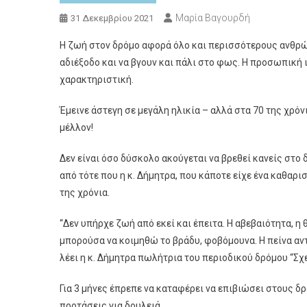
Μαρία Βαγουρδή
31 Δεκεμβρίου 2021
Η ζωή στον δρόμο αφορά όλο και περισσότερους ανθρώ
αδιέξοδο και να βγουν και πάλι στο φως. Η προσωπική 
χαρακτηριστική.
Έμεινε άστεγη σε μεγάλη ηλικία – αλλά στα 70 της χρόνι
μέλλον!
Δεν είναι όσο δύσκολο ακούγεται να βρεθεί κανείς στο 
από τότε που η κ. Δήμητρα, που κάποτε είχε ένα καθαρι
της χρόνια.
“Δεν υπήρχε ζωή από εκεί και έπειτα. Η αβεβαιότητα, η 
μπορούσα να κοιμηθώ το βράδυ, φοβόμουνα. Η πείνα αντέ
λέει η κ. Δήμητρα πωλήτρια του περιοδικού δρόμου “Σχε
Για 3 μήνες έπρεπε να καταφέρει να επιβιώσει στους δρ
προτάσεις για δουλειά.