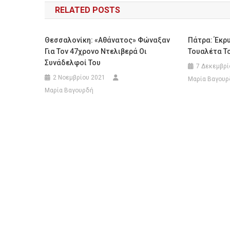
RELATED POSTS
Θεσσαλονίκη: «Αθάνατος» Φώναξαν
Πάτρα: Έκρ
Για Τον 47χρονο Ντελιβερά Οι
Τουαλέτα Τ
Συνάδελφοί Του
7 Δεκεμβρί
2 Νοεμβρίου 2021
Μαρία Βαγουρ
Μαρία Βαγουρδή