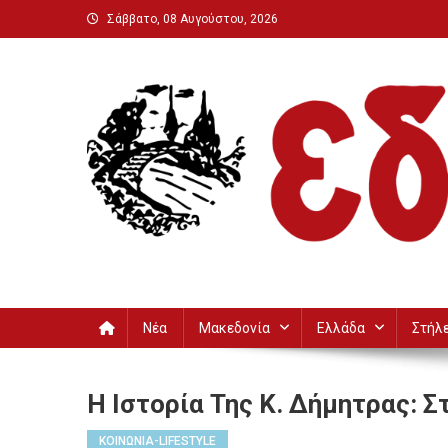
Μεταπηδήστε
Σάββατο, 08 Αυγούστου, 2026
στο
περιεχόμενο
Εδεσσαϊκή
Νέα
Μακεδονία
Ελλάδα
Στήλ
Η Ιστορία Της Κ. Δήμητρας: Σ
ΚΟΙΝΩΝΙΑ-LIFESTYLE