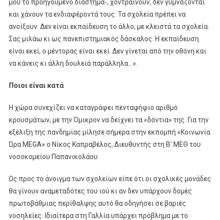
μου το προηγούμενο διάστημα-, χοντραίνουν, δεν γυμνάζονται
και χάνουν τα ενδιαφέροντά τους. Τα σχολεία πρέπει να
ανοίξουν. Δεν είναι εκπαίδευση το άλλο, με κλειστά τα σχολεία.
Σας μιλάω κι ως πανεπιστημιακός δάσκαλος. Η εκπαίδευση
είναι εκεί, ο μέντορας είναι εκεί. Δεν γίνεται από την οθόνη και
να κάνεις κι άλλη δουλειά παράλληλα…».
Ποιοι είναι κατά
Η χώρα συνεχίζει να καταγράφει πενταψήφιο αριθμό
κρουσμάτων, με την Όμικρον να δείχνει τα «δόντια» της. Για την
εξέλιξη της πανδημίας μίλησε σήμερα στην εκπομπή «Κοινωνία
Ώρα MEGA» ο Νίκος Καπραβέλος, Διευθυντής στη Β’ ΜΕΘ του
νοσοκομείου Παπανικολάου.
Ως προς το άνοιγμα των σχολείων είπε ότι οι σχολικές μονάδες
θα γίνουν αναμεταδότες του ιού κι αν δεν υπάρχουν δομές
πρωτοβάθμιας περίθαλψης αυτό θα οδηγήσει σε βαριές
νοσηλείες. Ιδιαίτερα στη Γαλλία υπάρχει πρόβλημα με το