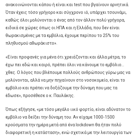
ανακοινώνονται κάπου ή είναι και test που βγαίνουν αρνητικά.
Όταν έχεις τόσο γρήγορο και σύγχρονο ιό, υπάρχει τσουνάμι,
καθώς όλοι μολύνονται ο ένας από τον άλλον πολύ γρήγορα,
ειδικά σε χώρες όπως οι ΗΠΑ και η Ελλάδα, που δεν είναι
θωρακισμένες με τα εμβόλια, έχουμε περίπου το 25% του
πληθυσμού αθωράκιστο».
«Είναι προφανές για μένα ότι χρειάζονται και άλλα μέτρα, το
έχω πει εδώ και καιρό, πρέπει όλοι να κάνουμε το εμβόλιο…
χθες. Ο λόγος που βλέπουμε πολλούς ανθρώπους γύρω μας να
μολύνονται, αλλά να μην πηγαίνουν στο νοσοκομείο, είναι το
εμβόλιο και πρέπει να δοξάζουμε την δύναμη που μας τα
έδωσε», προσέθεσε ο κ. Παυλάκης.
Όπως εξήγησε, «με τόσο μεγάλο ιικό φορτίο, είναι αδύνατον το
εμβόλιο να δείξει την δύναμη του. Αν είχαμε 1000-1500
κρούσματα την ημέρα μετά από ένα lockdown θα ήταν πολύ
διαφορετική η κατάσταση», ενώ σχετικά με την λειτουργία των