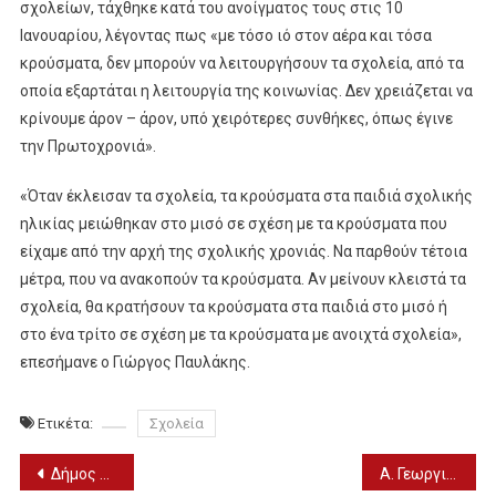
σχολείων, τάχθηκε κατά του ανοίγματος τους στις 10
Ιανουαρίου, λέγοντας πως «με τόσο ιό στον αέρα και τόσα
κρούσματα, δεν μπορούν να λειτουργήσουν τα σχολεία, από τα
οποία εξαρτάται η λειτουργία της κοινωνίας. Δεν χρειάζεται να
κρίνουμε άρον – άρον, υπό χειρότερες συνθήκες, όπως έγινε
την Πρωτοχρονιά».
«Όταν έκλεισαν τα σχολεία, τα κρούσματα στα παιδιά σχολικής
ηλικίας μειώθηκαν στο μισό σε σχέση με τα κρούσματα που
είχαμε από την αρχή της σχολικής χρονιάς. Να παρθούν τέτοια
μέτρα, που να ανακοπούν τα κρούσματα. Αν μείνουν κλειστά τα
σχολεία, θα κρατήσουν τα κρούσματα στα παιδιά στο μισό ή
στο ένα τρίτο σε σχέση με τα κρούσματα με ανοιχτά σχολεία»,
επεσήμανε ο Γιώργος Παυλάκης.
Ετικέτα:
Σχολεία
Πλοήγηση
Δήμος Πέλλας: Υποψήφιος στις επόμενες Δημοτικές Εκλογές ο Στάθης Καστερίδης
Α. Γεωργιάδης: «Θα ξαναδούμε το θέμα του πλαφόν στην τιμή των PCR test»