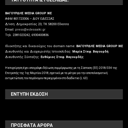
ΒΑΓΟΥΡΔΗΣ MEDIA GROUP IKE
ΑΦΜ 801723306 – ΔΟΥ ΕΔΕΣΣΑΣ
Δ/νση: Δημοκρατίας 23, ΤΚ 58200 Εδεσσα
Email:
press@edessaiki.gr
Tηλ. 2381023242, 6930400836
Ιδιοκτήτης και δικαιούχος του domain name:
ΒΑΓΟΥΡΔΗΣ MEDIA GROUP IKE
Διευθυντής και Διαχειριστής Ιστοσελίδας:
Μαρία Στεφ. Βαγουρδή
Διευθυντής Σύνταξης:
Ευθύμιος Στεφ. Βαγουρδής
Η επιχείρηση έχει υπογράψει δήλωση συμμόρφωσης με τη Σύσταση (ΕΕ) 2018/334 της
Επιτροπής της 1ης Μαρτίου 2018, σχετικά με τα μέτρα για την αποτελεσματική
αντιμετώπιση του παράνομου περιεχομένου στο διαδίκτυο (L 63)
ΕΝΤΥΠΗ ΕΚΔΟΣΗ
ΠΡΌΣΦΑΤΑ ΆΡΘΡΑ