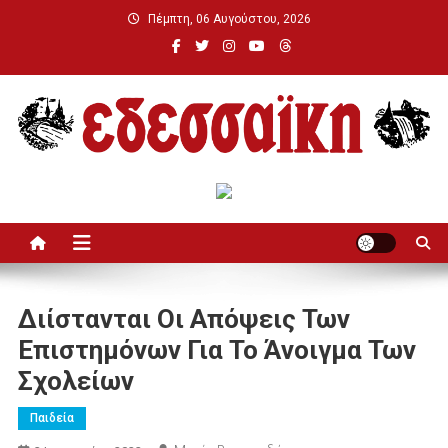
Μεταπηδήστε
Πέμπτη, 06 Αυγούστου, 2026
στο
περιεχόμενο
Εδεσσαϊκή
Διίστανται Οι Απόψεις Των
Επιστημόνων Για Το Άνοιγμα Των
Σχολείων
Παιδεία