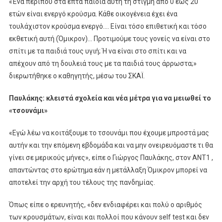
«Ένα περίπου στα επτά παιδιά αυτή τη στιγμή από 0 έως 20
ετών είναι ενεργό κρούσμα. Κάθε οικογένεια έχει ένα
τουλάχιστον κρούσμα ενεργό…. Είναι τόσο επιθετική και τόσο
εκθετική αυτή (Όμικρον)… Προτιμούμε τους γονείς να είναι στο
σπίτι με τα παιδιά τους υγιή; Ή να είναι στο σπίτι και να
απέχουν από τη δουλειά τους με τα παιδιά τους άρρωστα;»
διερωτήθηκε ο καθηγητής, μέσω του ΣΚΑΪ.
Παυλάκης: κλειστά σχολεία και νέα μέτρα για να μειωθεί το
«τσουνάμι»
«Εγώ λέω να κοιτάξουμε το τσουνάμι που έχουμε μπροστά μας
αυτήν και την επόμενη εβδομάδα και να μην ονειρευόμαστε τι θα
γίνει σε μερικούς μήνες», είπε ο Γιώργος Παυλάκης, στον ΑΝΤ1 ,
απαντώντας στο ερώτημα εάν η μετάλλαξη Όμικρον μπορεί να
αποτελεί την αρχή του τέλους της πανδημίας.
Όπως είπε ο ερευνητής, «δεν ενδιαφέρει και πολύ ο αριθμός
των κρουσμάτων, είναι και πολλοί που κάνουν self test και δεν