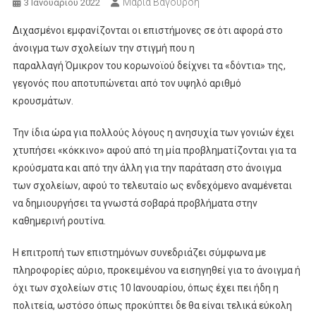
Μαρία Βαγουρδή
3 Ιανουαρίου 2022
Διχασμένοι εμφανίζονται οι επιστήμονες σε ότι αφορά στο
άνοιγμα των σχολείων την στιγμή που η
παραλλαγή Όμικρον του κορωνοϊού δείχνει τα «δόντια» της,
γεγονός που αποτυπώνεται από τον υψηλό αριθμό
κρουσμάτων.
Την ίδια ώρα για πολλούς λόγους η ανησυχία των γονιών έχει
χτυπήσει «κόκκινο» αφού από τη μία προβληματίζονται για τα
κρούσματα και από την άλλη για την παράταση στο άνοιγμα
των σχολείων, αφού το τελευταίο ως ενδεχόμενο αναμένεται
να δημιουργήσει τα γνωστά σοβαρά προβλήματα στην
καθημερινή ρουτίνα.
Η επιτροπή των επιστημόνων συνεδριάζει σύμφωνα με
πληροφορίες αύριο, προκειμένου να εισηγηθεί για το άνοιγμα ή
όχι των σχολείων στις 10 Ιανουαρίου, όπως έχει πει ήδη η
πολιτεία, ωστόσο όπως προκύπτει δε θα είναι τελικά εύκολη