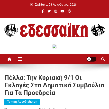
Μεταπηδήστε
Σάββατο, 08 Αυγούστου, 2026
στο
περιεχόμενο
Εδεσσαϊκή
Πέλλα: Την Κυριακή 9/1 Οι
Εκλογές Στα Δημοτικά Συμβούλια
Για Τα Προεδρεία
Τοπική Αυτοδιοίκηση