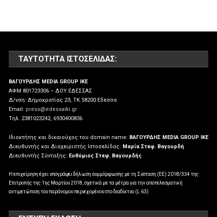
ΤΑΥΤΌΤΗΤΑ ΙΣΤΟΣΕΛΊΔΑΣ:
ΒΑΓΟΥΡΔΗΣ MEDIA GROUP IKE
ΑΦΜ 801723306 – ΔΟΥ ΕΔΕΣΣΑΣ
Δ/νση: Δημοκρατίας 23, ΤΚ 58200 Εδεσσα
Email:
press@edessaiki.gr
Tηλ. 2381023242, 6930400836
Ιδιοκτήτης και δικαιούχος του domain name:
ΒΑΓΟΥΡΔΗΣ MEDIA GROUP IKE
Διευθυντής και Διαχειριστής Ιστοσελίδας:
Μαρία Στεφ. Βαγουρδή
Διευθυντής Σύνταξης:
Ευθύμιος Στεφ. Βαγουρδής
Η επιχείρηση έχει υπογράψει δήλωση συμμόρφωσης με τη Σύσταση (ΕΕ) 2018/334 της
Επιτροπής της 1ης Μαρτίου 2018, σχετικά με τα μέτρα για την αποτελεσματική
αντιμετώπιση του παράνομου περιεχομένου στο διαδίκτυο (L 63)