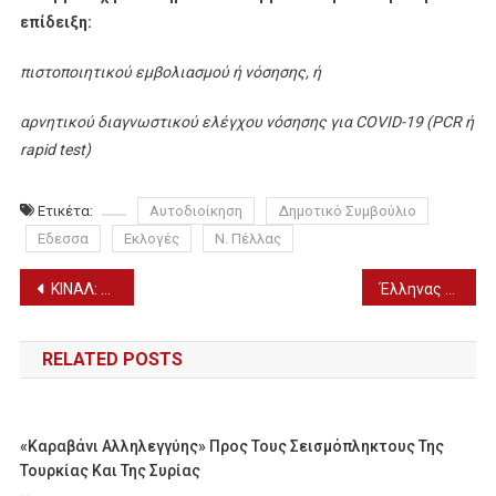
επίδειξη:
πιστοποιητικού εμβολιασμού ή νόσησης, ή
αρνητικού διαγνωστικού ελέγχου νόσησης για COVID-19 (PCR ή
rapid test)
Ετικέτα:
Αυτοδιοίκηση
Δημοτικό Συμβούλιο
Εδεσσα
Εκλογές
Ν. Πέλλας
Πλοήγηση
ΚΙΝΑΛ: «Να μπει τέλος στις ουρές για rapid test & να οριστούν ανώτατες τιμές»
Έλληνας ο «Καλύτερος Οικογενειακός Ιατρός» στον κόσμο
άρθρων
RELATED POSTS
«Καραβάνι Αλληλεγγύης» Προς Τους Σεισμόπληκτους Της
Τουρκίας Και Της Συρίας