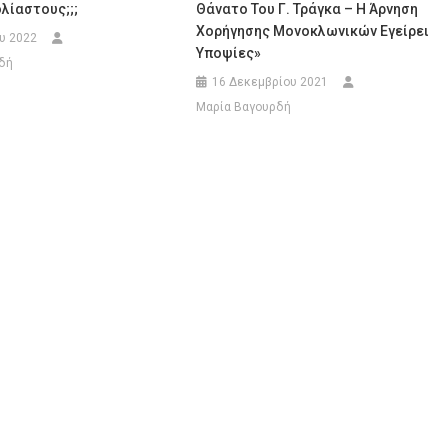
λίαστους;;;
Θάνατο Του Γ. Τράγκα – Η Άρνηση
Χορήγησης Μονοκλωνικών Εγείρει
ου 2022
Υποψίες»
δή
16 Δεκεμβρίου 2021
Μαρία Βαγουρδή