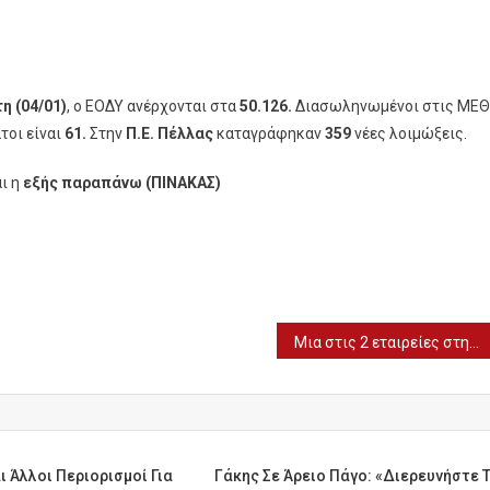
η (04/01)
, ο ΕΟΔΥ ανέρχονται στα
50.126.
Διασωληνωμένοι στις ΜΕΘ
τοι είναι
61.
Στην
Π.Ε. Πέλλας
καταγράφηκαν
359
νέες λοιμώξεις.
ι η
εξής παραπάνω (ΠΙΝΑΚΑΣ)
Μια στις 2 εταιρείες στην Ελλάδα έκανε προσλήψεις στην Πληροφορική το 2021
ι Άλλοι Περιορισμοί Για
Γάκης Σε Άρειο Πάγο: «Διερευνήστε 