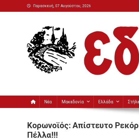
Μεταπηδήστε
Παρασκευή, 07 Αυγούστου, 2026
στο
περιεχόμενο
Εδεσσαϊκή
Νέα
Μακεδονία
Ελλάδα
Στήλ
Κορωνοϊός: Απίστευτο Ρεκόρ
Πέλλα!!!