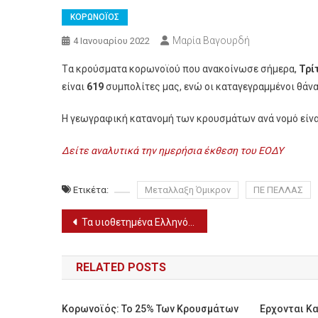
ΚΟΡΩΝΟΪΟΣ
Μαρία Βαγουρδή
4 Ιανουαρίου 2022
Tα κρούσματα κορωνοϊού που ανακοίνωσε σήμερα,
Τρίτ
είναι
619
συμπολίτες μας, ενώ οι καταγεγραμμένοι θάνα
Η γεωγραφική κατανομή των κρουσμάτων ανά νομό είνα
Δείτε αναλυτικά την ημερήσια έκθεση του ΕΟΔΥ
Ετικέτα:
Μεταλλαξη Όμικρον
ΠΕ ΠΕΛΛΑΣ
Πλοήγηση
Τα υιοθετημένα Ελληνόπουλα του Ψυχρού Πολέμου αναζητούν τους βιολογικούς τους γονείς
άρθρων
RELATED POSTS
Κορωνοϊός: Το 25% Των Κρουσμάτων
Ερχονται Κα