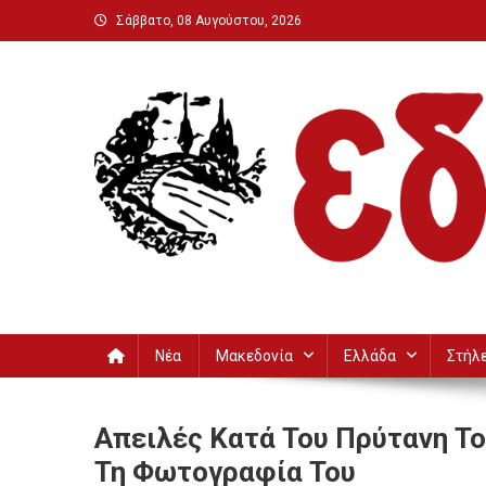
Μεταπηδήστε
Σάββατο, 08 Αυγούστου, 2026
στο
περιεχόμενο
Εδεσσαϊκή
Νέα
Μακεδονία
Ελλάδα
Στήλ
Απειλές Κατά Του Πρύτανη Τ
Τη Φωτογραφία Του