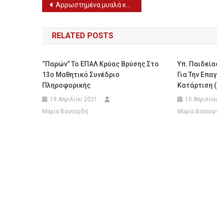
Πλοήγηση
Αρρωστημένα μυαλά κρέμασαν κυνηγόσκυλο στα Χανιά
άρθρων
RELATED POSTS
“Παρών” Το ΕΠΑΛ Κρύας Βρύσης Στο
Υπ. Παιδεία
13ο Μαθητικό Συνέδριο
Για Την Επα
Πληροφορικής
Κατάρτιση (
19 Απριλίου 2021
10 Απριλίο
Μαρία Βαγουρδή
Μαρία Βαγουρ