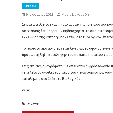
Παιδεία
Μαρία Βαγουρδή
9 Ιανουαρίου 2022
Σε μία απειλητική και … «μακάβρια» κίνηση προχώρησ
σε στάσεις λεωφορείων κηδειόχαρτα, τα οποία καταφέρ
εκκένωση της κατάληψης «Στέκι στο Βιολογικό» έπειτα
Το περιστατικό αυτό έρχεται λίγες ώρες αφότου έγινε γ
πρόσφατη λήξη κατάληψης του πανεπιστημιακού χώρου
Στις αφίσες αναγράφεται με απειλητική φρασεολογία 
«επέλεξε να ανοίξει τον τάφο του», ενώ συμπληρώνουν 
κατάληψης στο Στέκι το Βιολογικό».
in.gr
Ετικέτα: