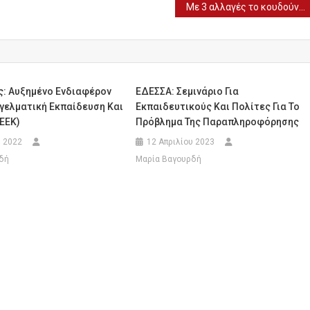
Με 3 αλλαγές το κουδούνι της Δευτέρας – Τι ισχύει για τεστ, κρούσματα και τηλεκπαίδευση (ΠΙΝΑΚΑΣ)
ς: Αυξημένο Ενδιαφέρον
ΕΔΕΣΣΑ: Σεμινάριο Για
γγελματική Εκπαίδευση Και
Εκπαιδευτικούς Και Πολίτες Για Το
ΕΕΚ)
Πρόβλημα Της Παραπληροφόρησης
υ 2022
12 Απριλίου 2023
δή
Μαρία Βαγουρδή