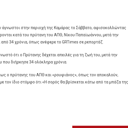
αν άγνωστοι στην περιοχή της Καμάρας το Σάββατο, αφισοκολλώντας
ονται κατά του πρύτανη του ΑΠΘ, Νίκου Παπαϊωάννου, μετά την
 από 34 χρόνια, όπως ανέφερε το GRTimes σε ρεπορτάζ.
νωστό ότι ο Πρύτανης δέχεται απειλές για τη ζωή του, μετά την
 που διήρκησε 34 ολόκληρα χρόνια.
πως ο πρύτανης του ΑΠΘ και «ρουφιάνος», όπως τον αποκαλούν,
με τον ίδιο στόμφο ότι «Η σορός θα βρίσκεται κάτω από τα μπάζα τη