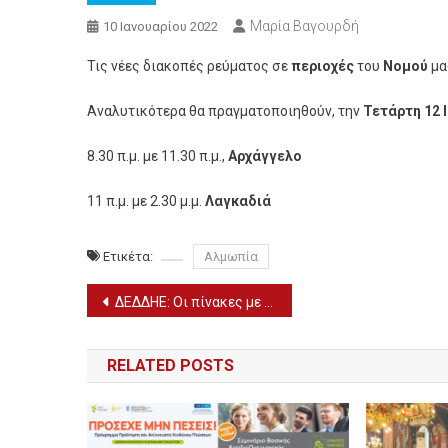
Μαρία Βαγουρδή
10 Ιανουαρίου 2022
Τις νέες διακοπές ρεύματος σε
περιοχές
του
Νομού
μα
Αναλυτικότερα θα πραγματοποιηθούν, την
Τετάρτη 12 
8.30 π.μ. με 11.30 π.μ.,
Αρχάγγελο
11 π.μ. με 2.30 μ.μ.
Λαγκαδιά
Ετικέτα:
Αλμωπία
Πλοήγηση
ΔΕΔΔΗΕ: Οι πίνακες με όσους καλούνται σε συνέντευξη – Ποιες ειδικότητες αφορούν
άρθρων
RELATED POSTS