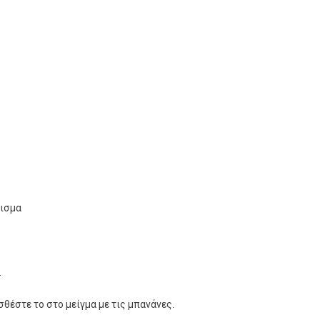
ρισμα
.
οσθέστε το στο μείγμα με τις μπανάνες.