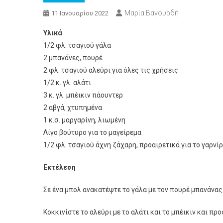
Μαρία Βαγουρδή
11 Ιανουαρίου 2022
Υλικά
1/2 φλ. τσαγιού γάλα
2 μπανάνες, πουρέ
2 φλ. τσαγιού αλεύρι για όλες τις χρήσεις
1/2 κ. γλ. αλάτι
3 κ. γλ. μπέικιν πάουντερ
2 αβγά, χτυπημένα
1 κ.σ. μαργαρίνη, λιωμένη
Λίγο βούτυρο για το μαγείρεμα
1/2 φλ. τσαγιού άχνη ζάχαρη, προαιρετικά για το γαρνί
Εκτέλεση
Σε ένα μπολ ανακατέψτε το γάλα με τον πουρέ μπανάνας
Κοκκινίστε το αλεύρι με το αλάτι και το μπέικιν και πρ