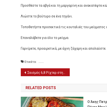
Προσθέστε τα αβγά και τη μαργαρίνη και ανακατέψτε καλ
Λιώστε το βούτυρο σε ένα τηγάνι.
Τοποθετήστε προσεκτικά τις κουταλιές του μείγματος σ
Επαναλάβετε για όλο το μείγμα.
Γαρνίρετε, προαιρετικά, με άχνη ζάχαρη και απολαύστε.
Ετικέτα:
Πλοήγηση
Σεισμός 6,8 Ρίχτερ στην Αλάσκα
άρθρων
RELATED POSTS
O Άκης Πετρ