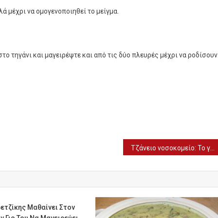
ά μέχρι να ομογενοποιηθεί το μείγμα.
το τηγάνι και μαγειρέψτε και από τις δύο πλευρές μέχρι να ροδίσουν
Τζάνειο νοσοκομείο: Το γκράφιτι για τους υγειονομικούς στην πρώτη γραμμή
ετζίκης Μαθαίνει Στον