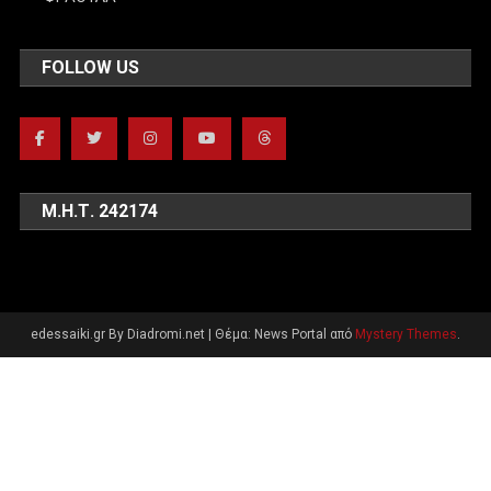
FOLLOW US
Μ.Η.Τ. 242174
edessaiki.gr By Diadromi.net
|
Θέμα: News Portal από
Mystery Themes
.