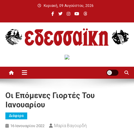
Μεταπηδήστε
Κυριακή, 09 Αυγούστου, 2026
στο
περιεχόμενο
Εδεσσαϊκή
Οι Επόμενες Γιορτές Του
Ιανουαρίου
Διάφορα
Μαρία Βαγουρδή
16 Ιανουαρίου 2022