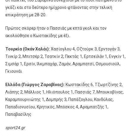
γκάζι και στο δεύτερο ημίχρονο φτάνοντας στην τελική
επικράτηση με 28-20.
Πρώτος σκόρερ ήταν ο Πασσιάς με επτά γκολ και τον
ακολούθησε ο Κωστακίδης με έξι.
Τουρκία (Οκάν Χαλάι):
Χασίογλου 4, Οζτούρκ 3, Ερντογάν 3,
Τινκίρ 2, Μπιτσέρ 2, Τσατκίν 2, Πεκτάς 1, Ερτσεϊλάν 1, Ενγκίν 1,
Σιμσάρ 1, Ερσίν, Ιλκμπαχάρ, Ζαμάν, Αραμπατσί, Οσμουσιούλ,
Γκιουνάι
Ελλάδα (Γιώργος Ζαραβίνας):
Κωστακίδης 6, Τζωρτζίνης 2,
Λιάπης 2, Μάλλιος 1, Ηλιόπουλος 1, Πασσιάς 7, Μπουκοβίνας,
Καραμπουρνιώτης 1, Δομπρής 3, Παπάζογλου, Κανδύλας,
Παπαδιονυσίου, Κρητικός, Μπόσκος 4, Αραμπατζής 1,
Παπαβασίλης
sport24.gr