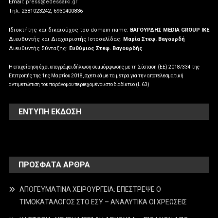
Email:
press@edessaiki.gr
Tηλ. 2381023242, 6930400836
Ιδιοκτήτης και δικαιούχος του domain name:
ΒΑΓΟΥΡΔΗΣ MEDIA GROUP IKE
Διευθυντής και Διαχειριστής Ιστοσελίδας:
Μαρία Στεφ. Βαγουρδή
Διευθυντής Σύνταξης:
Ευθύμιος Στεφ. Βαγουρδής
Η επιχείρηση έχει υπογράψει δήλωση συμμόρφωσης με τη Σύσταση (ΕΕ) 2018/334 της
Επιτροπής της 1ης Μαρτίου 2018, σχετικά με τα μέτρα για την αποτελεσματική
αντιμετώπιση του παράνομου περιεχομένου στο διαδίκτυο (L 63)
ΕΝΤΥΠΗ ΕΚΔΟΣΗ
ΠΡΌΣΦΑΤΑ ΆΡΘΡΑ
ΑΠΟΓΕΥΜΑΤΙΝΑ ΧΕΙΡΟΥΡΓΕΙΑ: ΕΠΕΣΤΡΕΨΕ Ο
ΤΙΜΟΚΑΤΑΛΟΓΟΣ ΣΤΟ ΕΣΥ – ΑΝΑΛΥΤΙΚΑ ΟΙ ΧΡΕΩΣΕΙΣ