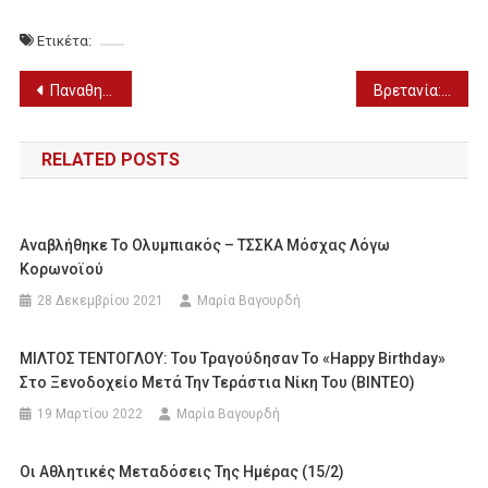
Ετικέτα:
Πλοήγηση
Παναθηναϊκός: Οι “πράσινοι” φωτογραφήθηκαν με φανέλα του Τζαβίδα
Βρετανία: Κόβει τη χρηματοδότηση στο BBC ο Μπορίς Τζόνσον
άρθρων
RELATED POSTS
Αναβλήθηκε Το Ολυμπιακός – ΤΣΣΚΑ Μόσχας Λόγω
Κορωνοϊού
28 Δεκεμβρίου 2021
Μαρία Βαγουρδή
ΜΙΛΤΟΣ ΤΕΝΤΟΓΛΟΥ: Του Τραγούδησαν Το «happy Birthday»
Στο Ξενοδοχείο Μετά Την Τεράστια Νίκη Του (ΒΙΝΤΕΟ)
19 Μαρτίου 2022
Μαρία Βαγουρδή
Οι Αθλητικές Μεταδόσεις Της Ημέρας (15/2)