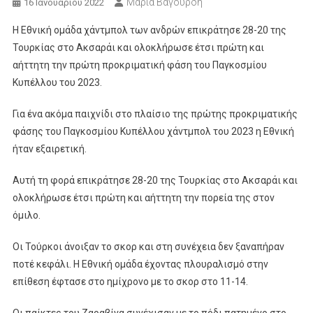
Μαρία Βαγουρδή
16 Ιανουαρίου 2022
Η Εθνική ομάδα χάντμπολ των ανδρών επικράτησε 28-20 της
Τουρκίας στο Ακσαράι και ολοκλήρωσε έτσι πρώτη και
αήττητη την πρώτη προκριματική φάση του Παγκοσμίου
Κυπέλλου του 2023.
Για ένα ακόμα παιχνίδι στο πλαίσιο της πρώτης προκριματικής
φάσης του Παγκοσμίου Κυπέλλου χάντμπολ του 2023 η Εθνική
ήταν εξαιρετική.
Αυτή τη φορά επικράτησε 28-20 της Τουρκίας στο Ακσαράι και
ολοκλήρωσε έτσι πρώτη και αήττητη την πορεία της στον
όμιλο.
Οι Τούρκοι άνοιξαν το σκορ και στη συνέχεια δεν ξαναπήραν
ποτέ κεφάλι. Η Εθνική ομάδα έχοντας πλουραλισμό στην
επίθεση έφτασε στο ημίχρονο με το σκορ στο 11-14.
Οι παίκτες του Ζαραβίνα συνέχισαν με το πόδι πατημένο στο