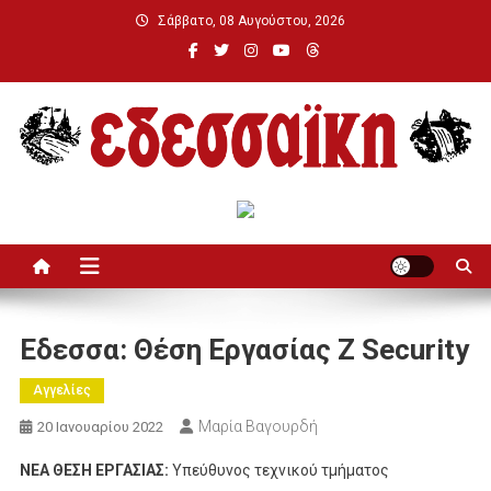
Μεταπηδήστε
Σάββατο, 08 Αυγούστου, 2026
στο
περιεχόμενο
Εδεσσαϊκή
Εδεσσα: Θέση Εργασίας Z Security
Αγγελίες
Μαρία Βαγουρδή
20 Ιανουαρίου 2022
ΝΕΑ ΘΕΣΗ ΕΡΓΑΣΙΑΣ:
Υπεύθυνος τεχνικού τμήματος