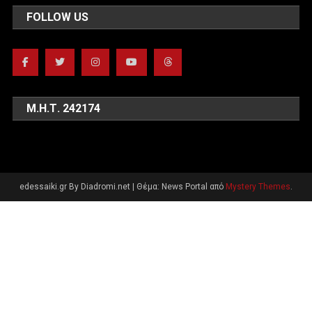
FOLLOW US
Μ.Η.Τ. 242174
edessaiki.gr By Diadromi.net
|
Θέμα: News Portal από
Mystery Themes
.