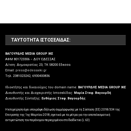
ΤΑΥΤΌΤΗΤΑ ΙΣΤΟΣΕΛΊΔΑΣ:
ΒΑΓΟΥΡΔΗΣ MEDIA GROUP IKE
ΑΦΜ 801723306 – ΔΟΥ ΕΔΕΣΣΑΣ
Δ/νση: Δημοκρατίας 23, ΤΚ 58200 Εδεσσα
Email:
press@edessaiki.gr
Tηλ. 2381023242, 6930400836
Ιδιοκτήτης και δικαιούχος του domain name:
ΒΑΓΟΥΡΔΗΣ MEDIA GROUP IKE
Διευθυντής και Διαχειριστής Ιστοσελίδας:
Μαρία Στεφ. Βαγουρδή
Διευθυντής Σύνταξης:
Ευθύμιος Στεφ. Βαγουρδής
Η επιχείρηση έχει υπογράψει δήλωση συμμόρφωσης με τη Σύσταση (ΕΕ) 2018/334 της
Επιτροπής της 1ης Μαρτίου 2018, σχετικά με τα μέτρα για την αποτελεσματική
αντιμετώπιση του παράνομου περιεχομένου στο διαδίκτυο (L 63)