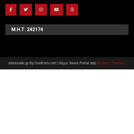
Μ.Η.Τ. 242174
edessaiki.gr By Diadromi.net
|
Θέμα: News Portal από
Mystery Themes
.