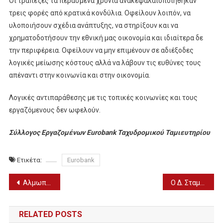
Οι τράπεζες τα περασμένα χρόνια ανακεφαλαιοποιήθηκαν
τρεις φορές από κρατικά κονδύλια. Οφείλουν λοιπόν, να
υλοποιήσουν σχέδια ανάπτυξης, να στηρίξουν και να
χρηματοδοτήσουν την εθνική μας οικονομία και ιδιαίτερα δε
την περιφέρεια. Οφείλουν να μην επιμένουν σε αδιέξοδες
λογικές μείωσης κόστους αλλά να λάβουν τις ευθύνες τους
απέναντι στην κοινωνία και στην οικονομία.
Λογικές αντιπαράθεσης με τις τοπικές κοινωνίες και τους
εργαζόμενους δεν ωφελούν.
Σύλλογος Εργαζομένων Eurobank Ταχυδρομικού Ταμιευτηρίου
Ετικέτα:
Eurobank
Πλοήγηση
Αλμωπία: Επιστολή Δημάρχου για το “λουκέτο” στη Eurobank Αριδαίας
Ο Δ. Σταμενίτης για το ν/σ του ΥΠΑΝ
άρθρων
RELATED POSTS