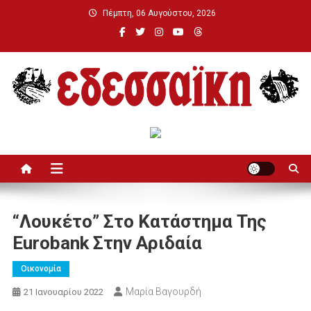
Μεταπηδήστε
Πέμπτη, 06 Αυγούστου, 2026
στο
περιεχόμενο
Εδεσσαϊκή
“Λουκέτο” Στο Κατάστημα Της
Eurobank Στην Αριδαία
Οικονομία
Μαρία Βαγουρδή
21 Ιανουαρίου 2022