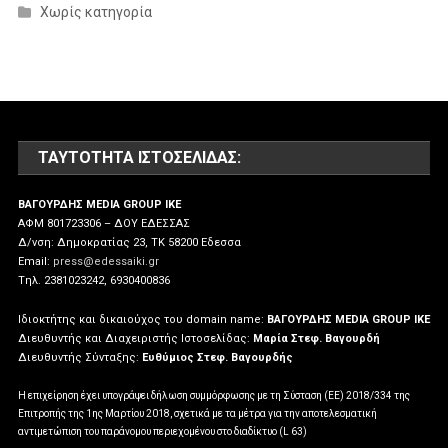
Χωρίς κατηγορία
ΤΑΥΤΌΤΗΤΑ ΙΣΤΟΣΕΛΊΔΑΣ:
ΒΑΓΟΥΡΔΗΣ MEDIA GROUP IKE
ΑΦΜ 801723306 – ΔΟΥ ΕΔΕΣΣΑΣ
Δ/νση: Δημοκρατίας 23, ΤΚ 58200 Εδεσσα
Email:
press@edessaiki.gr
Tηλ. 2381023242, 6930400836
Ιδιοκτήτης και δικαιούχος του domain name:
ΒΑΓΟΥΡΔΗΣ MEDIA GROUP IKE
Διευθυντής και Διαχειριστής Ιστοσελίδας:
Μαρία Στεφ. Βαγουρδή
Διευθυντής Σύνταξης:
Ευθύμιος Στεφ. Βαγουρδής
Η επιχείρηση έχει υπογράψει δήλωση συμμόρφωσης με τη Σύσταση (ΕΕ) 2018/334 της
Επιτροπής της 1ης Μαρτίου 2018, σχετικά με τα μέτρα για την αποτελεσματική
αντιμετώπιση του παράνομου περιεχομένου στο διαδίκτυο (L 63)