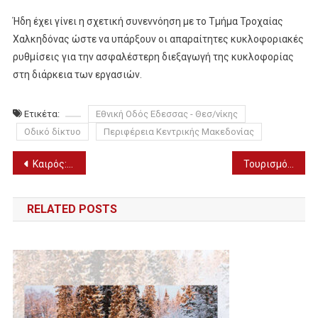
Ήδη έχει γίνει η σχετική συνεννόηση με το Τμήμα Τροχαίας
Χαλκηδόνας ώστε να υπάρξουν οι απαραίτητες κυκλοφοριακές
ρυθμίσεις για την ασφαλέστερη διεξαγωγή της κυκλοφορίας
στη διάρκεια των εργασιών.
Ετικέτα:
Εθνική Οδός Εδεσσας - Θεσ/νίκης
Οδικό δίκτυο
Περιφέρεια Κεντρικής Μακεδονίας
Πλοήγηση
Καιρός: Βροχές και καταιγίδες – Κύμα ψύχους προ των πυλών (8/1)
Τουρισμός για Όλους 2024 – Τις επόμενες ημέρες ξεκινούν οι αιτήσεις
άρθρων
RELATED POSTS