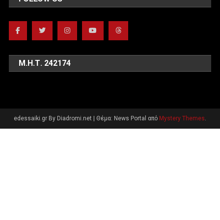
Μ.Η.Τ. 242174
edessaiki.gr By Diadromi.net
|
Θέμα: News Portal από
Mystery Themes
.