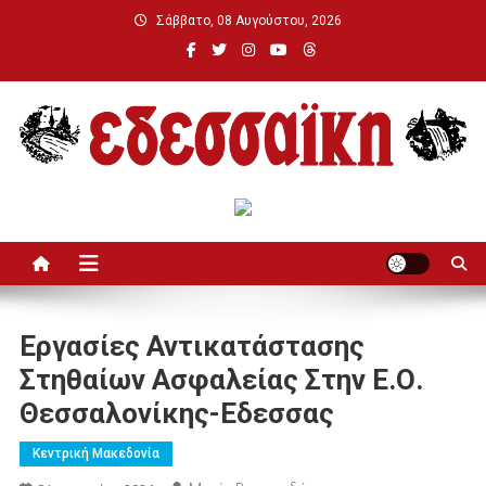
Μεταπηδήστε
Σάββατο, 08 Αυγούστου, 2026
στο
περιεχόμενο
Εδεσσαϊκή
Εργασίες Αντικατάστασης
Στηθαίων Ασφαλείας Στην Ε.Ο.
Θεσσαλονίκης-Εδεσσας
Κεντρική Μακεδονία