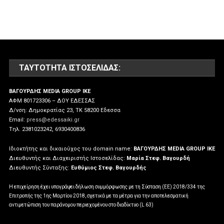
ΤΑΥΤΌΤΗΤΑ ΙΣΤΟΣΕΛΊΔΑΣ:
ΒΑΓΟΥΡΔΗΣ MEDIA GROUP IKE
ΑΦΜ 801723306 – ΔΟΥ ΕΔΕΣΣΑΣ
Δ/νση: Δημοκρατίας 23, ΤΚ 58200 Εδεσσα
Email:
press@edessaiki.gr
Tηλ. 2381023242, 6930400836
Ιδιοκτήτης και δικαιούχος του domain name:
ΒΑΓΟΥΡΔΗΣ MEDIA GROUP IKE
Διευθυντής και Διαχειριστής Ιστοσελίδας:
Μαρία Στεφ. Βαγουρδή
Διευθυντής Σύνταξης:
Ευθύμιος Στεφ. Βαγουρδής
Η επιχείρηση έχει υπογράψει δήλωση συμμόρφωσης με τη Σύσταση (ΕΕ) 2018/334 της
Επιτροπής της 1ης Μαρτίου 2018, σχετικά με τα μέτρα για την αποτελεσματική
αντιμετώπιση του παράνομου περιεχομένου στο διαδίκτυο (L 63)