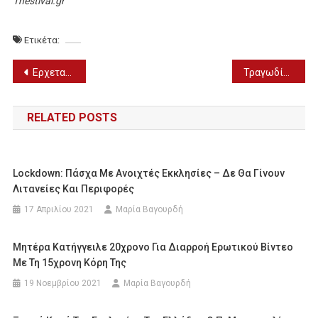
Thestival.gr
Ετικέτα:
Πλοήγηση
Ερχεται η ιστορική σειρά “Άγιος Παΐσιος: Από τα Φάρασα στον Ουρανό” στο Mega (ΒΙΝΤΕΟ-ΦΩΤΟ)
Τραγωδία: Μέσα σε τρία χρόνια πέθαναν και τα τρία κοριτσάκια της οικογένειας
άρθρων
RELATED POSTS
Lockdown: Πάσχα Με Ανοιχτές Εκκλησίες – Δε Θα Γίνουν
Λιτανείες Και Περιφορές
17 Απριλίου 2021
Μαρία Βαγουρδή
Μητέρα Κατήγγειλε 20χρονο Για Διαρροή Ερωτικού Βίντεο
Με Τη 15χρονη Κόρη Της
19 Νοεμβρίου 2021
Μαρία Βαγουρδή