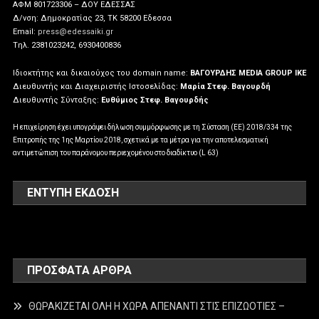
ΑΦΜ 801723306 – ΔΟΥ ΕΔΕΣΣΑΣ
Δ/νση: Δημοκρατίας 23, ΤΚ 58200 Εδεσσα
Email:
press@edessaiki.gr
Tηλ. 2381023242, 6930400836
Ιδιοκτήτης και δικαιούχος του domain name:
ΒΑΓΟΥΡΔΗΣ MEDIA GROUP IKE
Διευθυντής και Διαχειριστής Ιστοσελίδας:
Μαρία Στεφ. Βαγουρδή
Διευθυντής Σύνταξης:
Ευθύμιος Στεφ. Βαγουρδής
Η επιχείρηση έχει υπογράψει δήλωση συμμόρφωσης με τη Σύσταση (ΕΕ) 2018/334 της
Επιτροπής της 1ης Μαρτίου 2018, σχετικά με τα μέτρα για την αποτελεσματική
αντιμετώπιση του παράνομου περιεχομένου στο διαδίκτυο (L 63)
ΕΝΤΥΠΗ ΕΚΔΟΣΗ
ΠΡΌΣΦΑΤΑ ΆΡΘΡΑ
ΘΩΡΑΚΙΖΕΤΑΙ ΟΛΗ Η ΧΩΡΑ ΑΠΕΝΑΝΤΙ ΣΤΙΣ ΕΠΙΖΩΟΤΙΕΣ –