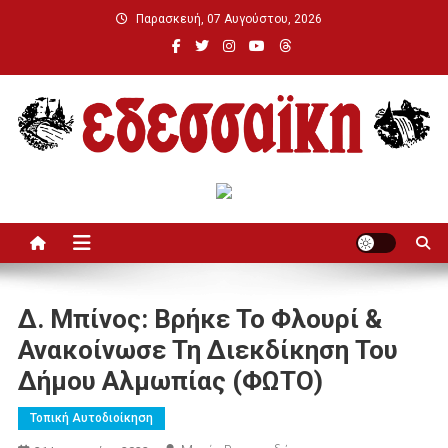
Μεταπηδήστε
Παρασκευή, 07 Αυγούστου, 2026
στο
περιεχόμενο
Εδεσσαϊκή
Δ. Μπίνος: Βρήκε Το Φλουρί &
Ανακοίνωσε Τη Διεκδίκηση Του
Δήμου Αλμωπίας (ΦΩΤΟ)
Τοπική Αυτοδιοίκηση