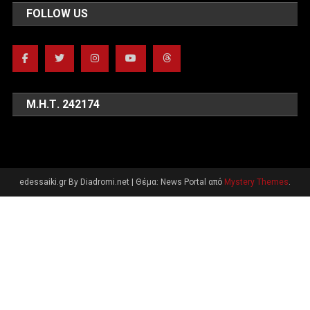
FOLLOW US
Μ.Η.Τ. 242174
edessaiki.gr By Diadromi.net
|
Θέμα: News Portal από
Mystery Themes
.