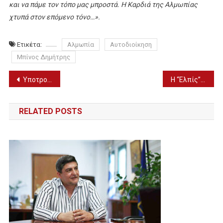
και να πάμε τον τόπο μας μπροστά. Η Καρδιά της Αλμωπίας
χτυπά στον επόμενο τόνο…».
Ετικέτα:
Αλμωπία
Αυτοδιοίκηση
Μπίνος Δημήτρης
Πλοήγηση
Υποτροφίες του Ιδρύματος Σταύρος Νιάρχος
Η “Ελπίς” … πάγωσε την ελπίδα ενός καλύτερου σιδηρόδρομου
άρθρων
RELATED POSTS