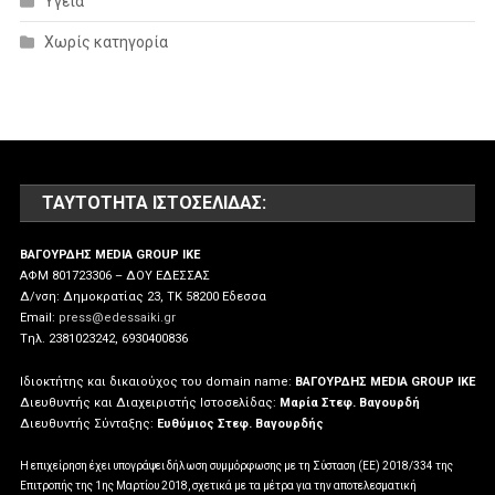
Υγεία
Χωρίς κατηγορία
ΤΑΥΤΌΤΗΤΑ ΙΣΤΟΣΕΛΊΔΑΣ:
ΒΑΓΟΥΡΔΗΣ MEDIA GROUP IKE
ΑΦΜ 801723306 – ΔΟΥ ΕΔΕΣΣΑΣ
Δ/νση: Δημοκρατίας 23, ΤΚ 58200 Εδεσσα
Email:
press@edessaiki.gr
Tηλ. 2381023242, 6930400836
Ιδιοκτήτης και δικαιούχος του domain name:
ΒΑΓΟΥΡΔΗΣ MEDIA GROUP IKE
Διευθυντής και Διαχειριστής Ιστοσελίδας:
Μαρία Στεφ. Βαγουρδή
Διευθυντής Σύνταξης:
Ευθύμιος Στεφ. Βαγουρδής
Η επιχείρηση έχει υπογράψει δήλωση συμμόρφωσης με τη Σύσταση (ΕΕ) 2018/334 της
Επιτροπής της 1ης Μαρτίου 2018, σχετικά με τα μέτρα για την αποτελεσματική