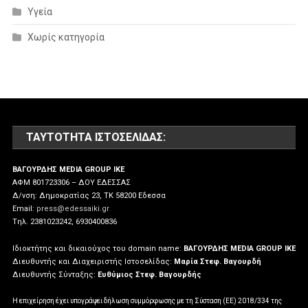
Υγεία
Χωρίς κατηγορία
ΤΑΥΤΌΤΗΤΑ ΙΣΤΟΣΕΛΊΔΑΣ:
ΒΑΓΟΥΡΔΗΣ MEDIA GROUP IKE
ΑΦΜ 801723306 – ΔΟΥ ΕΔΕΣΣΑΣ
Δ/νση: Δημοκρατίας 23, ΤΚ 58200 Εδεσσα
Email:
press@edessaiki.gr
Tηλ. 2381023242, 6930400836
Ιδιοκτήτης και δικαιούχος του domain name:
ΒΑΓΟΥΡΔΗΣ MEDIA GROUP IKE
Διευθυντής και Διαχειριστής Ιστοσελίδας:
Μαρία Στεφ. Βαγουρδή
Διευθυντής Σύνταξης:
Ευθύμιος Στεφ. Βαγουρδής
Η επιχείρηση έχει υπογράψει δήλωση συμμόρφωσης με τη Σύσταση (ΕΕ) 2018/334 της