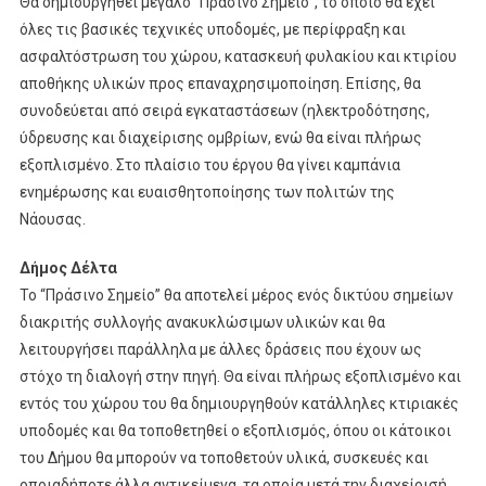
Θα δημιουργηθεί μεγάλο “Πράσινο Σημείο”, το οποίο θα έχει
όλες τις βασικές τεχνικές υποδομές, με περίφραξη και
ασφαλτόστρωση του χώρου, κατασκευή φυλακίου και κτιρίου
αποθήκης υλικών προς επαναχρησιμοποίηση. Επίσης, θα
συνοδεύεται από σειρά εγκαταστάσεων (ηλεκτροδότησης,
ύδρευσης και διαχείρισης ομβρίων, ενώ θα είναι πλήρως
εξοπλισμένο. Στο πλαίσιο του έργου θα γίνει καμπάνια
ενημέρωσης και ευαισθητοποίησης των πολιτών της
Νάουσας.
Δήμος Δέλτα
Το “Πράσινο Σημείο” θα αποτελεί μέρος ενός δικτύου σημείων
διακριτής συλλογής ανακυκλώσιμων υλικών και θα
λειτουργήσει παράλληλα με άλλες δράσεις που έχουν ως
στόχο τη διαλογή στην πηγή. Θα είναι πλήρως εξοπλισμένο και
εντός του χώρου του θα δημιουργηθούν κατάλληλες κτιριακές
υποδομές και θα τοποθετηθεί ο εξοπλισμός, όπου οι κάτοικοι
του Δήμου θα μπορούν να τοποθετούν υλικά, συσκευές και
οποιαδήποτε άλλα αντικείμενα, τα οποία μετά την διαχείρισή