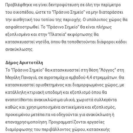
Προβλέφθηκε να γίνει δεντροφύτευση σε όλη την περίμετρο
του οικοπέδου, ώστε το “Πράσινο Σημείο” να μην διαταράσσει
την αισθητική του τοπίου της περιοχής. Ο υπόλοιπος χώρος θα
ασφαλτοστρωθεί. Το “Πράσινο Σημείο” θα είναι πλήρως
εξοπλισμένο και στην “Πλατεία” εκφόρτωσης θα
κατασκευαστεί νησίδα, όπου θα τοποθετούνται διάφοροι κάδοι
ανακύκλωσης.
Δήμος Αριστοτέλη
Το “Πράσινο Σημείο” θα κατασκευαστεί στη θέση “Λόγγος” στη
Μεγάλη Παναγιά, σε αγροτεμάχιο εμβαδού 4,4 στρεμμάτων. Θα
κατασκευαστεί οριοθετημένος και διαμορφωμένος χώρος, με
κατάλληλη κτιριακή υποδομή και εξοπλισμό όπου θα
εναποτίθενται ανακυκλώσιμα υλικά, χωριστά συλλεγέντα
καθώς και χρησιμοποιημένα αντικείμενα και εξοπλισμός,
προκειμένου μετέπειτα να οδηγούνται για ανακύκλωση ή
επαναχρησιμοποίηση. Προγραμματίζονται εργασίες
διαμόρφωσης του περιβάλλοντος χώρου, κατασκευής