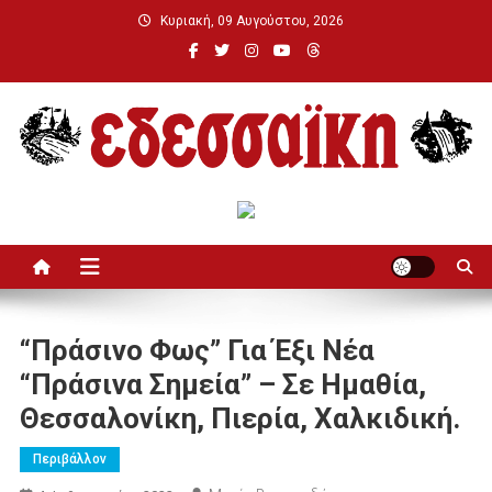
Μεταπηδήστε
Κυριακή, 09 Αυγούστου, 2026
στο
περιεχόμενο
Εδεσσαϊκή
“Πράσινο Φως” Για Έξι Νέα
“Πράσινα Σημεία” – Σε Ημαθία,
Θεσσαλονίκη, Πιερία, Χαλκιδική.
Περιβάλλον