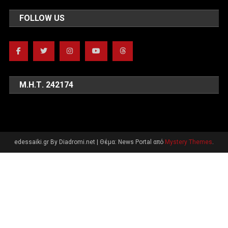
FOLLOW US
Μ.Η.Τ. 242174
edessaiki.gr By Diadromi.net
|
Θέμα: News Portal από
Mystery Themes
.