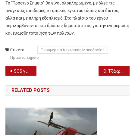
Το “Πράσινο Σημείο” θα είναι ολοκληρωμένο, με όλες τις
αναγκαίες υποδομές, κτιριακές εγκαταστάσεις και δίκτυα,
αλλά και με πλήρη εξοπλισμό. Στο πλαίσιο του έργου
περιλαμβάνονται και δράσεις δημοσιότητας για την ενημέρωση
και ευαισθητοποίηση των πολιτών.
Ετικέτα:
Περιφέρεια Κεντρικής Μακεδονίας
Πράσινο Σημείο
Πλοήγηση
SOS για την Αγιά Σοφιά απ’ την Ευρωβουλευτή Ελίζα Βόζεμπεργκ
Θ. Τζάκρη για παγκόσμια ημέρα καρκίνου – Στο επίκεντρο η ογκολογική κλινική του Νοσοκομείου Γιαννιτσών
άρθρων
RELATED POSTS