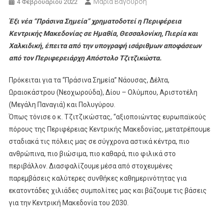
Μαρία Βαγουρδή
4 Φεβρουαρίου 2022
Έξι νέα “Πράσινα Σημεία” χρηματοδοτεί η Περιφέρεια
Κεντρικής Μακεδονίας σε Ημαθία, Θεσσαλονίκη, Πιερία και
Χαλκιδική, έπειτα από την υπογραφή ισάριθμων αποφάσεων
από τον Περιφερειάρχη Απόστολο Τζιτζικώστα.
Πρόκειται για τα “Πράσινα Σημεία” Νάουσας, Δέλτα,
Ωραιοκάστρου (Νεοχωρούδα), Δίου – Ολύμπου, Αριστοτέλη
(Μεγάλη Παναγιά) και Πολυγύρου.
Όπως τόνισε ο κ. Τζιτζικώστας, “αξιοποιώντας ευρωπαϊκούς
πόρους της Περιφέρειας Κεντρικής Μακεδονίας, μετατρέπουμε
σταδιακά τις πόλεις μας σε σύγχρονα αστικά κέντρα, πιο
ανθρώπινα, πιο βιώσιμα, πιο καθαρά, πιο φιλικά στο
περιβάλλον. Διασφαλίζουμε μέσα από στοχευμένες
παρεμβάσεις καλύτερες συνθήκες καθημερινότητας για
εκατοντάδες χιλιάδες συμπολίτες μας και βάζουμε τις βάσεις
για την Κεντρική Μακεδονία του 2030.