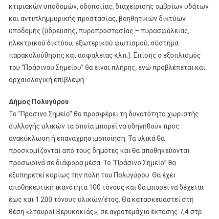
κτιριακών υποδομών, οδοποιίας, διαχείρισης ομβρίων υδάτων
και αντιπλημμυρικής προστασίας, βοηθητικών δικτύων
υποδομής (ύδρευσης, πυροπροστασίας – πυρασφάλειας,
ηλεκτρικού δικτύου, εξωτερικού φωτισμού, σύστημα
παρακολούθησης και ασφαλείας κλπ.). Επίσης ο εξοπλισμός
του “Πράσινου Σημείου” θα είναι πλήρης, ενώ προβλέπεται και
αρχαιολογική επίβλεψη.
Δήμος Πολυγύρου
Το “Πράσινο Σημείο” θα προσφέρει τη δυνατότητα χωριστής
συλλογής υλικών τα οποία μπορεί να οδηγηθούν προς
ανακύκλωση ή επαναχρησιμοποίηση. Τα υλικά θα
προσκομίζονται από τους δημότες και θα αποθηκεύονται
προσωρινά σε διάφορα μέσα. Το “Πράσινο Σημείο” θα
εξυπηρετεί κυρίως την πόλη του Πολυγύρου. Θα έχει
αποθηκευτική ικανότητα 100 τόνους και θα μπορεί να δέχεται
έως και 1.200 τόνους υλικών/έτος. Θα κατασκευαστεί στη
θέση «Σταυροί Βερυκοκιάς», σε αγροτεμάχιο έκτασης 7,4 στρ.