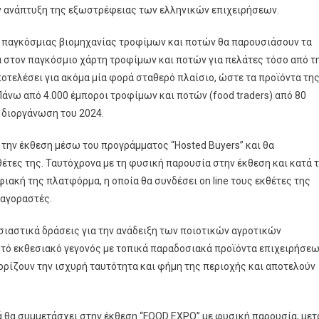
ν ανάπτυξη της εξωστρέφειας των ελληνικών επιχειρήσεων.
αι παγκόσμιας βιομηχανίας τροφίμων και ποτών θα παρουσιάσουν τα
ά στον παγκόσμιο χάρτη τροφίμων και ποτών για πελάτες τόσο από τ
ποτελέσει για ακόμα μία φορά σταθερό πλαίσιο, ώστε τα προϊόντα τη
Πάνω από 4.000 έμποροι τροφίμων και ποτών (food traders) από 80
 διοργάνωση του 2024.
την έκθεση μέσω του προγράμματος “Hosted Buyers” και θα
έτες της. Ταυτόχρονα με τη φυσική παρουσία στην έκθεση και κατά 
φιακή της πλατφόρμα, η οποία θα συνδέσει on line τους εκθέτες της
 αγοραστές.
ιαστικά δράσεις για την ανάδειξη των ποιοτικών αγροτικών
υτό εκθεσιακό γεγονός με τοπικά παραδοσιακά προϊόντα επιχειρήσε
ορίζουν την ισχυρή ταυτότητα και φήμη της περιοχής και αποτελούν
 θα συμμετάσχει στην έκθεση “FOOD EXPO” με φυσική παρουσία, μετ