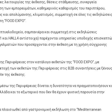
ες λειτουργίας της έκθεσης, θέσεις στάθμευσης, συνεργεία
η των εμπορευμάτων, καθημερινός καθαρισμός του περιπτέρου,
ας και απολύμανσης, κλιματισμός, συμμετοχή σε όλες τις εκδηλώσει
τη “FOOD EXPO”.
, πτυελοδοχείο, σαμπανιέρα και συμμετοχή στις εκδηλώσεις
LL1 και HALL4 αντίστοιχα) παρέχονται υπηρεσίες υποδοχής επισκεπτ
γγελματιών που προσέρχονται στην έκθεση με τη χρήση σύγχρονης
της Περιφέρειας στον κατάλογο εκθετών της “FOOD EXPO”, με
ετοχή των εκθετών της Περιφέρειας στις Β2Β συναντήσεις με ξένου
te της έκθεσης.
 μέσω της Περιφέρειας δίνεται η δυνατότητα να πραγματοποιήσουν κ
Ελλάδα και το εξωτερικό που δεν θα έχουν φυσική παρουσία στην
α πλαισιωθεί από γαστρονομική εκδήλωση στο “Mediterranean