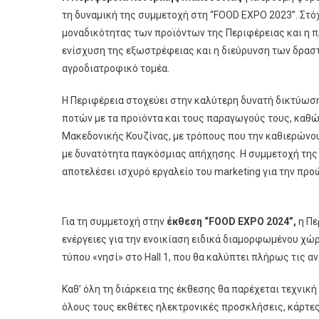
τη δυναμική της συμμετοχή στη “FOOD EXPO 2023”. Στόχ
μοναδικότητας των προϊόντων της Περιφέρειας και η π
ενίσχυση της εξωστρέφειας και η διεύρυνση των δρασ
αγροδιατροφικό τομέα.
Η Περιφέρεια στοχεύει στην καλύτερη δυνατή δικτύωσ
ποτών με τα προϊόντα και τους παραγωγούς τους, καθ
Μακεδονικής Κουζίνας, με τρόπους που την καθιερώνο
με δυνατότητα παγκόσμιας απήχησης. Η συμμετοχή της 
αποτελέσει ισχυρό εργαλείο του marketing για την πρ
Για τη συμμετοχή στην
έκθεση “FOOD EXPO 2024”,
η Πε
ενέργειες για την ενοικίαση ειδικά διαμορφωμένου χώρ
τύπου «νησί» στο Hall 1, που θα καλύπτει πλήρως τις
Καθ’ όλη τη διάρκεια της έκθεσης θα παρέχεται τεχνικ
όλους τους εκθέτες ηλεκτρονικές προσκλήσεις, κάρτε