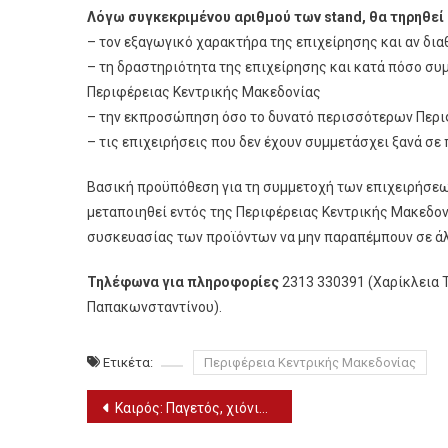
Λόγω συγκεκριμένου αριθμού των stand, θα τηρηθεί
– τον εξαγωγικό χαρακτήρα της επιχείρησης και αν δια
– τη δραστηριότητα της επιχείρησης και κατά πόσο συ
Περιφέρειας Κεντρικής Μακεδονίας
– την εκπροσώπηση όσο το δυνατό περισσότερων Περ
– τις επιχειρήσεις που δεν έχουν συμμετάσχει ξανά σε 
Βασική προϋπόθεση για τη συμμετοχή των επιχειρήσεων
μεταποιηθεί εντός της Περιφέρειας Κεντρικής Μακεδον
συσκευασίας των προϊόντων να μην παραπέμπουν σε άλ
Τηλέφωνα για πληροφορίες
2313 330391 (Χαρίκλεια 
Παπακωνσταντίνου).
Ετικέτα:
Περιφέρεια Κεντρικής Μακεδονίας
Πλοήγηση
Καιρός: Παγετός, χιόνια, καταιγίδες (10/1)
άρθρων