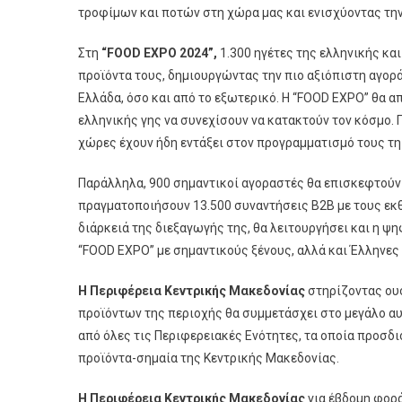
τροφίμων και ποτών στη χώρα μας και ενισχύοντας τη
Στη
“FOOD EXPO 2024”,
1.300 ηγέτες της ελληνικής κ
προϊόντα τους, δημιουργώντας την πιο αξιόπιστη αγορ
Ελλάδα, όσο και από το εξωτερικό. Η “FOOD EXPO” θα α
ελληνικής γης να συνεχίσουν να κατακτούν τον κόσμο. 
χώρες έχουν ήδη εντάξει στον προγραμματισμό τους τη
Παράλληλα, 900 σημαντικοί αγοραστές θα επισκεφτούν 
πραγματοποιήσουν 13.500 συναντήσεις Β2Β με τους εκθ
διάρκειά της διεξαγωγής της, θα λειτουργήσει και η ψη
“FOOD EXPO” με σημαντικούς ξένους, αλλά και Έλληνες
Η Περιφέρεια Κεντρικής Μακεδονίας
στηρίζοντας ουσ
προϊόντων της περιοχής θα συμμετάσχει στο μεγάλο α
από όλες τις Περιφερειακές Ενότητες, τα οποία προσδι
προϊόντα-σημαία της Κεντρικής Μακεδονίας.
Η Περιφέρεια Κεντρικής Μακεδονίας
για έβδομη φορά