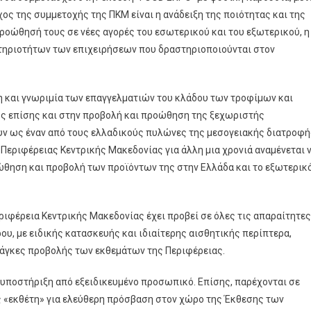
ος της συμμετοχής της ΠΚΜ είναι η ανάδειξη της ποιότητας και της
ροώθησή τους σε νέες αγορές του εσωτερικού και του εξωτερικού, η
τηριοτήτων των επιχειρήσεων που δραστηριοποιούνται στον
η και γνωριμία των επαγγελματιών του κλάδου των τροφίμων και
ώς επίσης και στην προβολή και προώθηση της ξεχωριστής
υν ως έναν από τους ελλαδικούς πυλώνες της μεσογειακής διατροφή
Περιφέρειας Κεντρικής Μακεδονίας για άλλη μια χρονιά αναμένεται 
οώθηση και προβολή των προϊόντων της στην Ελλάδα και το εξωτερικό
ριφέρεια Κεντρικής Μακεδονίας έχει προβεί σε όλες τις απαραίτητες
ου, με ειδικής κατασκευής και ιδιαίτερης αισθητικής περίπτερα,
 ανάγκες προβολής των εκθεμάτων της Περιφέρειας.
ή υποστήριξη από εξειδικευμένο προσωπικό. Επίσης, παρέχονται σε
ς «εκθέτη» για ελεύθερη πρόσβαση στον χώρο της Έκθεσης των