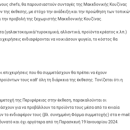
ένους chefs, θα παρουσιαστούν συνταγές της Μακεδονικής Κουζίνας
της έκθεσης, με στόχο την ανάδειξη και την προώθηση των τοπικώ
 την προβολή της ξεχωριστής Μακεδονικής Κουζίνας.
α (γαλακτοκομικά/τυροκομικά, αλλαντικά, προϊόντα κρέατος κ.λπ.)
επιχειρήσεις ενδιαφέρονται να νοικιάσουν ψυγείο, το κόστος θα
 οι επιχειρήσεις που θα συμμετάσχουν θα πρέπει να έχουν
όντων τους καθ’ όλη τη διάρκεια της έκθεσης. Τονίζεται ότι η
μμετοχή της Περιφέρειας στην έκθεση, παρακαλούνται οι
άσχουν για να προβάλλουν τα προϊόντα τους μέσα από το ενιαία
 το ενδιαφέρον τους (βλ. συνημμένη Φόρμα συμμετοχής) στα e-mail
 δυνατό και όχι αργότερα από τη Παρασκευή 19 Ιανουαρίου 2024.