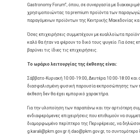
Gastronomy Forum”, όπου, σε συνεργασία με διακεκριμ
χρησιμοποιώντας τα premium προϊόντα των παραγωγών 
παραγόμενων προϊόντων της Κεντρικής Μακεδονίας και
Όσες επιχειρήσεις συμμετέχουν με ευαλλοίωτα προϊόντ
καλό θα ήταν να φέρουν το δικό τους ψυγείο. Για όσες 
βαρύνει τις ίδιες τις επιχειρήσεις.
Το ωράριο λειτουργίας της έκθεσης είναι:
Σάββατο-Κυριακή 10:00-19:00, Δευτέρα 10:00-18:00 και
διασφαλισμένη φυσική παρουσία εκπροσώπησης των προϊ
έκθεση δεν θα έχει εμπορικό χαρακτήρα.
Για την υλοποίηση των παραπάνω και την αρτιότερη συ
ενδιαφερόμενες επιχειρήσεις που επιθυμούν να συμμετ
διαμορφωμένο περίπτερο της Περιφέρειας, να δηλώσουν
g.karali@pkm.gov.gr ή dao@pkm.gov.gr, το συντομότερο