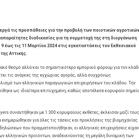
εργά τις προσπάθειες για την προβολή των ποιοτικών αγροτικώ
ς απαραίτητες διαδικασίες για τη συμμετοχή της στη διοργάνωση
 9 έως τις 11 Μαρτίου 2024 στις εγκαταστάσεις του Εκθεσιακού
της Αττικής.
ακό θεσμό αλλά και το σημαντικότερο εμπορικό φόρουμ για τον κλάδ
τει τις ανάγκες της εγχώριας αγοράς, αλλά συγχρόνως
ολισμό των ελληνικών παραγωγικών επιχειρήσεων του κλάδου. Την
ρίθηκε ως ιδιαίτερα επιτυχημένη, καθώς αποτέλεσε κορυφαίο σημεί
yers συναντήθηκαν με 1.300 κορυφαίους εκθέτες, έκλεισαν μαζί του
ενημερώθηκαν για όλες τις τάσεις και προκλήσεις της βιομηχανίας
δηλώσεων που πραγματοποιήθηκαν, οι ελληνικές επιχειρήσεις είχαν
των ελληνικών προϊόντων, αναδεικνύοντας τη μεγάλη δυναμική των