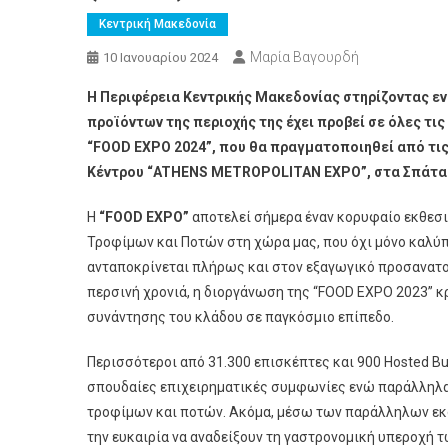
Κεντρική Μακεδονία
Μαρία Βαγουρδή
10 Ιανουαρίου 2024
Η Περιφέρεια Κεντρικής Μακεδονίας στηρίζοντας εν
προϊόντων της περιοχής της έχει προβεί σε όλες τι
“FOOD EXPO 2024”, που θα πραγματοποιηθεί από τις
Κέντρου “ATHENS METROPOLITAN EXPO”, στα Σπάτα 
Η
“FOOD EXPO”
αποτελεί σήμερα έναν κορυφαίο εκθεσι
Τροφίμων και Ποτών στη χώρα μας, που όχι μόνο καλύπ
ανταποκρίνεται πλήρως και στον εξαγωγικό προσανατ
περσινή χρονιά, η διοργάνωση της “FOOD EXPO 2023” κ
συνάντησης του κλάδου σε παγκόσμιο επίπεδο.
Περισσότεροι από 31.300 επισκέπτες και 900 Hosted Bu
σπουδαίες επιχειρηματικές συμφωνίες ενώ παράλληλα 
τροφίμων και ποτών. Ακόμα, μέσω των παράλληλων εκ
την ευκαιρία να αναδείξουν τη γαστρονομική υπεροχή 