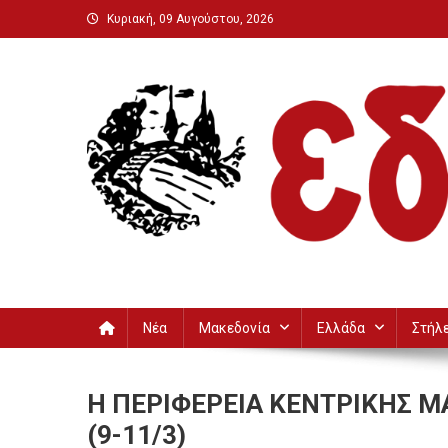
Μεταπηδήστε
Κυριακή, 09 Αυγούστου, 2026
στο
περιεχόμενο
Εδεσσαϊκή
Νέα
Μακεδονία
Ελλάδα
Στήλ
Η ΠΕΡΙΦΕΡΕΙΑ ΚΕΝΤΡΙΚΗΣ Μ
(9-11/3)