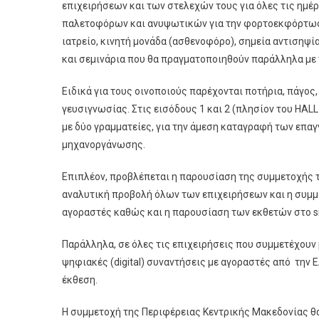
επιχειρήσεων και των στελεχών τους για όλες τις ημέρ
παλετοφόρων και ανυψωτικών για την φορτοεκφόρτωσ
ιατρείο, κινητή μονάδα (ασθενοφόρο), σημεία αντισηψί
και σεμινάρια που θα πραγματοποιηθούν παράλληλα με 
Ειδικά για τους οινοποιούς παρέχονται ποτήρια, πάγος
γευσιγνωσίας. Στις εισόδους 1 και 2 (πλησίον του HA
με δύο γραμματείες, για την άμεση καταγραφή των επα
μηχανοργάνωσης.
Επιπλέον, προβλέπεται η παρουσίαση της συμμετοχής 
αναλυτική προβολή όλων των επιχειρήσεων και η συμμ
αγοραστές καθώς και η παρουσίαση των εκθετών στο si
Παράλληλα, σε όλες τις επιχειρήσεις που συμμετέχουν
ψηφιακές (digital) συναντήσεις με αγοραστές από την 
έκθεση.
Η συμμετοχή της Περιφέρειας Κεντρικής Μακεδονίας θ