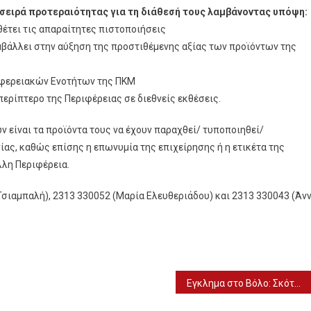
 σειρά προτεραιότητας για τη διάθεσή τους λαμβάνοντας υπόψη
θέτει τις απαραίτητες πιστοποιήσεις
μβάλλει στην αύξηση της προστιθέμενης αξίας των προϊόντων της
ιφερειακών Ενοτήτων της ΠΚΜ
περίπτερο της Περιφέρειας σε διεθνείς εκθέσεις.
 είναι τα προϊόντα τους να έχουν παραχθεί/ τυποποιηθεί/
ίας, καθώς επίσης η επωνυμία της επιχείρησης ή η ετικέτα της
λη Περιφέρεια.
Τσιαμπαλή), 2313 330052 (Μαρία Ελευθεριάδου) και 2313 330043 (Άν
Eγκλημα στο Bόλο: Σκότωσε τον αδερφό της γυναίκας του γιατί βίαζε την κόρη του