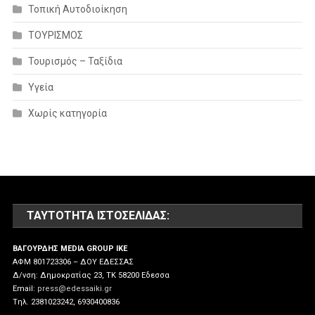
Τοπική Αυτοδιοίκηση
ΤΟΥΡΙΣΜΟΣ
Τουρισμός – Ταξίδια
Υγεία
Χωρίς κατηγορία
ΤΑΥΤΌΤΗΤΑ ΙΣΤΟΣΕΛΊΔΑΣ:
ΒΑΓΟΥΡΔΗΣ MEDIA GROUP IKE
ΑΦΜ 801723306 – ΔΟΥ ΕΔΕΣΣΑΣ
Δ/νση: Δημοκρατίας 23, ΤΚ 58200 Εδεσσα
Email:
press@edessaiki.gr
Tηλ. 2381023242, 6930400836