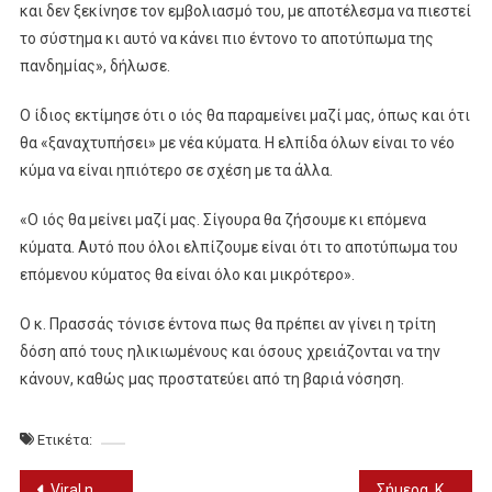
και δεν ξεκίνησε τον εμβολιασμό του, με αποτέλεσμα να πιεστεί
το σύστημα κι αυτό να κάνει πιο έντονο το αποτύπωμα της
πανδημίας», δήλωσε.
Ο ίδιος εκτίμησε ότι ο ιός θα παραμείνει μαζί μας, όπως και ότι
θα «ξαναχτυπήσει» με νέα κύματα. Η ελπίδα όλων είναι το νέο
κύμα να είναι ηπιότερο σε σχέση με τα άλλα.
«Ο ιός θα μείνει μαζί μας. Σίγουρα θα ζήσουμε κι επόμενα
κύματα. Αυτό που όλοι ελπίζουμε είναι ότι το αποτύπωμα του
επόμενου κύματος θα είναι όλο και μικρότερο».
Ο κ. Πρασσάς τόνισε έντονα πως θα πρέπει αν γίνει η τρίτη
δόση από τους ηλικιωμένους και όσους χρειάζονται να την
κάνουν, καθώς μας προστατεύει από τη βαριά νόσηση.
Ετικέτα:
Πλοήγηση
Viral η Ομάδα Ελλήνων Καλοφαγάδων (ΒΙΝΤΕΟ)
Σήμερα, Κυριακή 6/2, στις 3 μ.μ., το ντέρμπι Εδεσσαϊκός – Αναγέννηση Γιαννιτσών