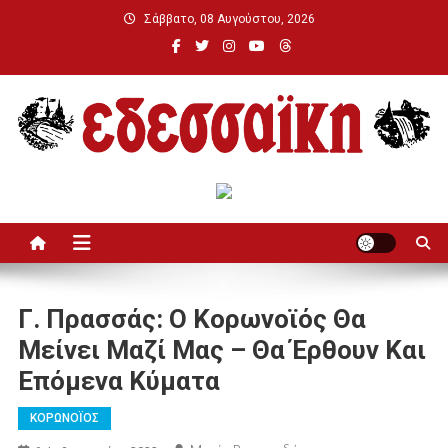
Μεταπηδήστε
Σάββατο, 08 Αυγούστου, 2026
στο
περιεχόμενο
Εδεσσαϊκή
Γ. Πρασσάς: Ο Κορωνοϊός Θα
Μείνει Μαζί Μας – Θα Έρθουν Και
Επόμενα Κύματα
ΚΟΡΩΝΟΪΟΣ