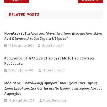
άρθρων
RELATED POSTS
Νοσηλευτές Για Αρνητές: “Λένε Πως Τους Δίνουμε Ασετιλίνη
Αντί Οξυγόνο, Ακούμε Σημεία & Τέρατα”
15 Νοεμβρίου 2021
Μαρία Βαγουρδή
Κορωνοϊός: Η Πέλλα Στις Περιοχές Με Τα Περισσότερα
Κρούσματα
26 Οκτωβρίου 2021
Μαρία Βαγουρδή
Μόσιαλος – Μετάλλαξη Όμικρον: Όσοι Έχουν Κάνει Την 3η
Δόση Εμβολίου, Δεν Θα Πρέπει Να Έχουν Ιδιαίτερους Λόγους
Ανησυχίας
19 Δεκεμβρίου 2021
Μαρία Βαγουρδή