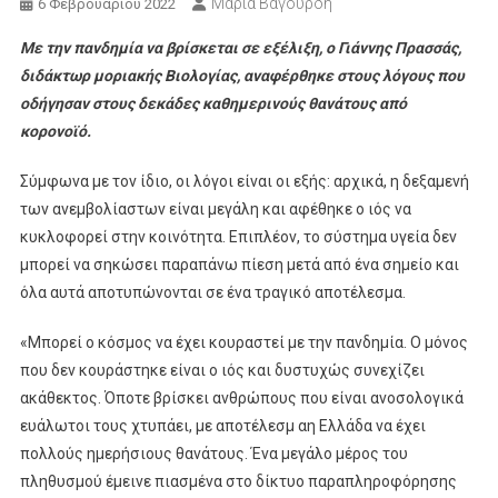
Μαρία Βαγουρδή
6 Φεβρουαρίου 2022
Με την πανδημία να βρίσκεται σε εξέλιξη, ο Γιάννης Πρασσάς,
διδάκτωρ μοριακής Βιολογίας, αναφέρθηκε στους λόγους που
οδήγησαν στους δεκάδες καθημερινούς θανάτους από
κορονοϊό.
Σύμφωνα με τον ίδιο, οι λόγοι είναι οι εξής: αρχικά, η δεξαμενή
των ανεμβολίαστων είναι μεγάλη και αφέθηκε ο ιός να
κυκλοφορεί στην κοινότητα. Επιπλέον, το σύστημα υγεία δεν
μπορεί να σηκώσει παραπάνω πίεση μετά από ένα σημείο και
όλα αυτά αποτυπώνονται σε ένα τραγικό αποτέλεσμα.
«Μπορεί ο κόσμος να έχει κουραστεί με την πανδημία. Ο μόνος
που δεν κουράστηκε είναι ο ιός και δυστυχώς συνεχίζει
ακάθεκτος. Όποτε βρίσκει ανθρώπους που είναι ανοσολογικά
ευάλωτοι τους χτυπάει, με αποτέλεσμ αη Ελλάδα να έχει
πολλούς ημερήσιους θανάτους. Ένα μεγάλο μέρος του
πληθυσμού έμεινε πιασμένα στο δίκτυο παραπληροφόρησης