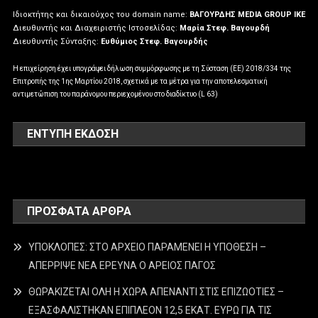
Ιδιοκτήτης και δικαιούχος του domain name:
ΒΑΓΟΥΡΔΗΣ MEDIA GROUP IKE
Διευθυντής και Διαχειριστής Ιστοσελίδας:
Μαρία Στεφ. Βαγουρδή
Διευθυντής Σύνταξης:
Ευθύμιος Στεφ. Βαγουρδής
Η επιχείρηση έχει υπογράψει δήλωση συμμόρφωσης με τη Σύσταση (ΕΕ) 2018/334 της
Επιτροπής της 1ης Μαρτίου 2018, σχετικά με τα μέτρα για την αποτελεσματική
αντιμετώπιση του παράνομου περιεχομένου στο διαδίκτυο (L 63)
ΕΝΤΥΠΗ ΕΚΔΟΣΗ
ΠΡΌΣΦΑΤΑ ΆΡΘΡΑ
ΥΠΟΚΛΟΠΕΣ: ΣΤΟ ΑΡΧΕΙΟ ΠΑΡΑΜΕΝΕΙ Η ΥΠΟΘΕΣΗ –
ΑΠΕΡΡΙΨΕ ΝΕΑ ΕΡΕΥΝΑ Ο ΑΡΕΙΟΣ ΠΑΓΟΣ
ΘΩΡΑΚΙΖΕΤΑΙ ΟΛΗ Η ΧΩΡΑ ΑΠΕΝΑΝΤΙ ΣΤΙΣ ΕΠΙΖΩΟΤΙΕΣ –
ΕΞΑΣΦΑΛΙΣΤΗΚΑΝ ΕΠΙΠΛΕΟΝ 12,5 ΕΚΑΤ. ΕΥΡΩ ΓΙΑ ΤΙΣ