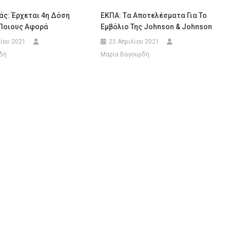
άς: Έρχεται 4η Δόση
ΕΚΠΑ: Tα Αποτελέσματα Για Το
 Ποιους Αφορά
Εμβόλιο Της Johnson & Johnson
ίου 2021
25 Απριλίου 2021
δή
Μαρία Βαγουρδή