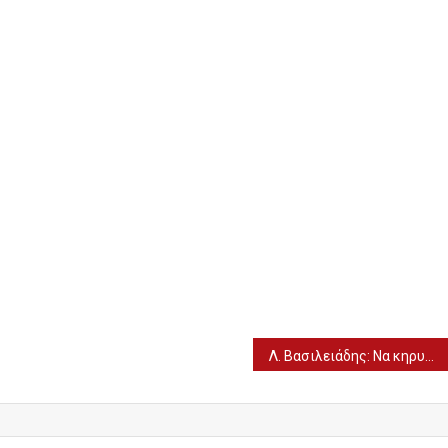
Λ. Βασιλειάδης: Nα κηρυχθεί ο Δήμος Αλμωπίας σε κατάσταση εκτάκτου ανάγκης