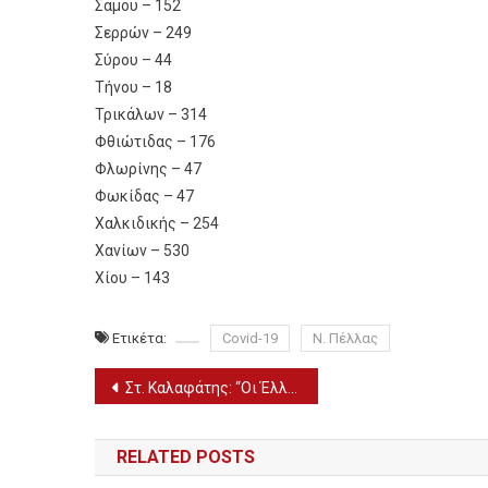
Σάμου – 152
Σερρών – 249
Σύρου – 44
Τήνου – 18
Τρικάλων – 314
Φθιώτιδας – 176
Φλωρίνης – 47
Φωκίδας – 47
Χαλκιδικής – 254
Χανίων – 530
Χίου – 143
Ετικέτα:
Covid-19
Ν. Πέλλας
Πλοήγηση
Στ. Καλαφάτης: “Οι Έλληνες, όταν είμαστε ενωμένοι, κάνουμε το αδύνατο, δυνατό”
άρθρων
RELATED POSTS