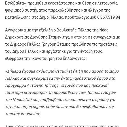
Εσώβαλτα», προμήθεια εγκατάστασης και θέση σε λειτουργία
ψηφιακού συστήματος παρακολούθησης και ελέγχου της
κατανάλωσης στο Δήμο Πέλλας, προϋπολογισμού 6.867.519,84
Αναφορικά με την εξέλιξη ο Βουλευτής Πέλλας της Νέας
Δημοκρατίας Διονύσης Σταμενίτης, ο οποίος σε συνεργασία με
το Δήμαρχο Πέλλας Γρηγόρη Στάμκο προώθησε τις προτάσεις
του Δήμου Πέλλας και εργάστηκε για την ένταξη τους,
εξέφρασε την ικανοποίηση του δηλώνοντας:
«Σήμερα έχουμε ακόμα μια θετική εξέλιξη που αφορά το Δήμο
Πέλλας και συγκεκριμένα την ένταξη αρδευτικού έργου στο
Πρόγραμμα Αντώνης Τρίτσης, γεγονός που μας προκαλεί
ιδιαίτερη ικανοποίηση. Οι προσπάθειες των Τοπικών Αρχών
του Νομού Πέλλας επιβραβεύονται και ανοίγει ο δρόμος για
την υλοποίηση σημαντικών έργων που θα αναβαθμίσουν τις
τοπικές κοινωνίες.
Συνεχίζουμε να διεκδικούμε μέσα από τις συνεργασίες και το