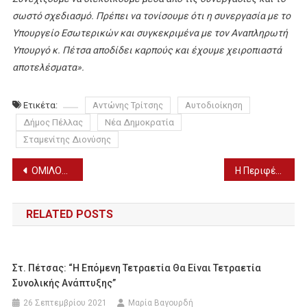
σωστό σχεδιασμό. Πρέπει να τονίσουμε ότι η συνεργασία με το
Υπουργείο Εσωτερικών και συγκεκριμένα με τον Αναπληρωτή
Υπουργό κ. Πέτσα αποδίδει καρπούς και έχουμε χειροπιαστά
αποτελέσματα».
Ετικέτα:
Αντώνης Τρίτσης
Αυτοδιοίκηση
Δήμος Πέλλας
Νέα Δημοκρατία
Σταμενίτης Διονύσης
Πλοήγηση
ΟΜΙΛΟΣ ΑΝΤΙΣΦΑΙΡΙΣΗΣ ΕΔΕΣΣΑΣ: Γενική Συνέλευση με εκλογές το Σάββατο 12/3
Η Περιφέρεια Κεντρικής Μακεδονίας … στο τρέξιμο, προσεγγίζοντας νέες αγορές – στόχους
άρθρων
RELATED POSTS
Στ. Πέτσας: “Η Επόμενη Τετραετία Θα Είναι Τετραετία
Συνολικής Ανάπτυξης”
26 Σεπτεμβρίου 2021
Μαρία Βαγουρδή