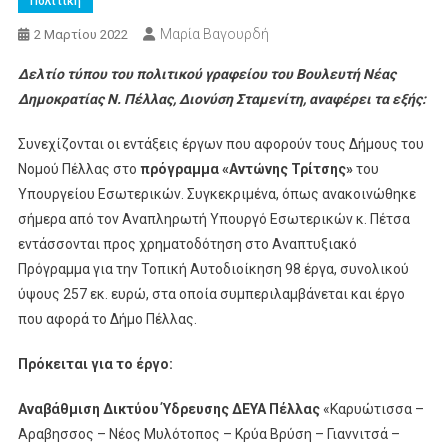
Πολιτική
Μαρία Βαγουρδή
2 Μαρτίου 2022
Δελτίο τύπου του πολιτικού γραφείου του Βουλευτή Νέας
Δημοκρατίας Ν. Πέλλας, Διονύση Σταμενίτη, αναφέρει τα εξής:
Συνεχίζονται οι εντάξεις έργων που αφορούν τους Δήμους του
Νομού Πέλλας στο
πρόγραμμα «Αντώνης Τρίτσης»
του
Υπουργείου Εσωτερικών. Συγκεκριμένα, όπως ανακοινώθηκε
σήμερα από τον Αναπληρωτή Υπουργό Εσωτερικών κ. Πέτσα
εντάσσονται προς χρηματοδότηση στο Αναπτυξιακό
Πρόγραμμα για την Τοπική Αυτοδιοίκηση 98 έργα, συνολικού
ύψους 257 εκ. ευρώ, στα οποία συμπεριλαμβάνεται και έργο
που αφορά το Δήμο Πέλλας.
Πρόκειται για το έργο:
Αναβάθμιση Δικτύου Ύδρευσης ΔΕΥΑ Πέλλας
«Καρυώτισσα –
Αραβησσος – Νέος Μυλότοπος – Κρύα Βρύση – Γιαννιτσά –