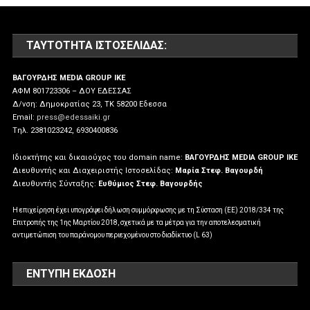
ΤΑΥΤΌΤΗΤΑ ΙΣΤΟΣΕΛΊΔΑΣ:
ΒΑΓΟΥΡΔΗΣ MEDIA GROUP IKE
ΑΦΜ 801723306 – ΔΟΥ ΕΔΕΣΣΑΣ
Δ/νση: Δημοκρατίας 23, ΤΚ 58200 Εδεσσα
Email:
press@edessaiki.gr
Tηλ. 2381023242, 6930400836
Ιδιοκτήτης και δικαιούχος του domain name:
ΒΑΓΟΥΡΔΗΣ MEDIA GROUP IKE
Διευθυντής και Διαχειριστής Ιστοσελίδας:
Μαρία Στεφ. Βαγουρδή
Διευθυντής Σύνταξης:
Ευθύμιος Στεφ. Βαγουρδής
Η επιχείρηση έχει υπογράψει δήλωση συμμόρφωσης με τη Σύσταση (ΕΕ) 2018/334 της
Επιτροπής της 1ης Μαρτίου 2018, σχετικά με τα μέτρα για την αποτελεσματική
αντιμετώπιση του παράνομου περιεχομένου στο διαδίκτυο (L 63)
ΕΝΤΥΠΗ ΕΚΔΟΣΗ