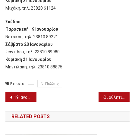
Κυριακή 21 Ιανουαρίου
Μιχάκη, τηλ. 23820 61124
Σκύδρα
Παρασκευή 19 Ιανουαρίου
Νάτσκου, τηλ. 23810 89221
Σάββατο 20 Ιανουαρίου
Φαντίδου, τηλ. 23810 89980
Κυριακή 21 Ιανουαρίου
Μηντιλάκη, τηλ. 23810 88875
Ετικέτα:
Ν. Πέλλας
Πλοήγηση
19 Ιανουαρίου – Χρόνια πολλά σε αυτούς που γιορτάζουν
Οι αθλητικές μεταδόσεις της ημέρας (19/1)
άρθρων
RELATED POSTS