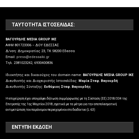
ΤΑΥΤΌΤΗΤΑ ΙΣΤΟΣΕΛΊΔΑΣ:
ΒΑΓΟΥΡΔΗΣ MEDIA GROUP IKE
ΑΦΜ 801723306 – ΔΟΥ ΕΔΕΣΣΑΣ
Δ/νση: Δημοκρατίας 23, ΤΚ 58200 Εδεσσα
Email:
press@edessaiki.gr
Tηλ. 2381023242, 6930400836
Ιδιοκτήτης και δικαιούχος του domain name:
ΒΑΓΟΥΡΔΗΣ MEDIA GROUP IKE
Διευθυντής και Διαχειριστής Ιστοσελίδας:
Μαρία Στεφ. Βαγουρδή
Διευθυντής Σύνταξης:
Ευθύμιος Στεφ. Βαγουρδής
Η επιχείρηση έχει υπογράψει δήλωση συμμόρφωσης με τη Σύσταση (ΕΕ) 2018/334 της
Επιτροπής της 1ης Μαρτίου 2018, σχετικά με τα μέτρα για την αποτελεσματική
αντιμετώπιση του παράνομου περιεχομένου στο διαδίκτυο (L 63)
ΕΝΤΥΠΗ ΕΚΔΟΣΗ