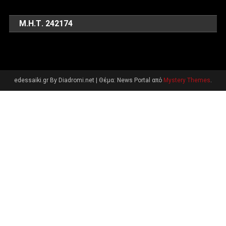
Μ.Η.Τ. 242174
edessaiki.gr By Diadromi.net
|
Θέμα: News Portal από
Mystery Themes
.