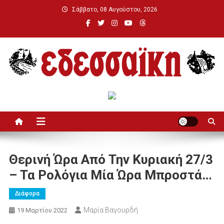
Μεταπηδήστε
Σάββατο, 08 Αυγούστου, 2026
στο
περιεχόμενο
Εδεσσαϊκή
Θερινή Ώρα Από Την Κυριακή 27/3
– Τα Ρολόγια Μία Ώρα Μπροστά…
Διάφορα
Μαρία Βαγουρδή
19 Μαρτίου 2022