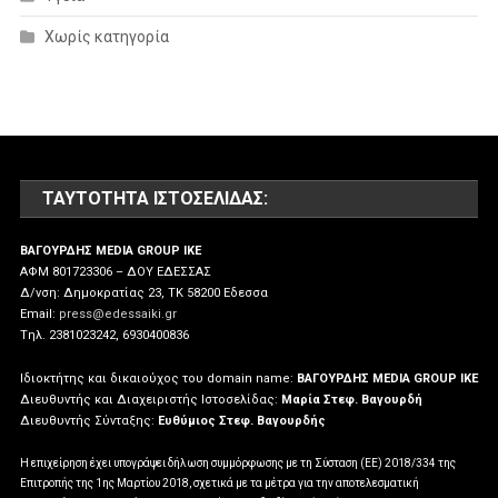
Χωρίς κατηγορία
ΤΑΥΤΌΤΗΤΑ ΙΣΤΟΣΕΛΊΔΑΣ:
ΒΑΓΟΥΡΔΗΣ MEDIA GROUP IKE
ΑΦΜ 801723306 – ΔΟΥ ΕΔΕΣΣΑΣ
Δ/νση: Δημοκρατίας 23, ΤΚ 58200 Εδεσσα
Email:
press@edessaiki.gr
Tηλ. 2381023242, 6930400836
Ιδιοκτήτης και δικαιούχος του domain name:
ΒΑΓΟΥΡΔΗΣ MEDIA GROUP IKE
Διευθυντής και Διαχειριστής Ιστοσελίδας:
Μαρία Στεφ. Βαγουρδή
Διευθυντής Σύνταξης:
Ευθύμιος Στεφ. Βαγουρδής
Η επιχείρηση έχει υπογράψει δήλωση συμμόρφωσης με τη Σύσταση (ΕΕ) 2018/334 της
Επιτροπής της 1ης Μαρτίου 2018, σχετικά με τα μέτρα για την αποτελεσματική