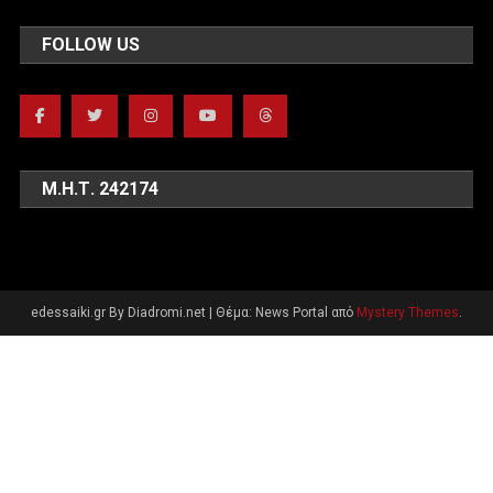
FOLLOW US
Μ.Η.Τ. 242174
edessaiki.gr By Diadromi.net
|
Θέμα: News Portal από
Mystery Themes
.