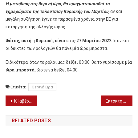
Η μετάβαση στη θερινή ώρα, θα πραγματοποιηθεί τα
ξημερώματα της τελευταίας Κυριακής του Μαρτίου,
αν και
μεγάλη συζήτηση έγινε τα περασμένα χρόνια στην ΕΕ για
κατάργηση της αλλαγής ώρας.
Φέτος, αυτή η Κυριακή, είναι στις 27 Μαρτίου 2022
όταν και
οι δείκτες των ρολογιών θα πάνε μία ώρα μπροστά.
Ειδικότερα, όταν το ρολόι μας δείξει 03:00, θα το γυρίσουμε
μία
ώρα μπροστά,
ώστε να δείξει 04:00.
Ετικέτα:
Θερινή Ωρα
Πλοήγηση
Κ. Ιαβέρης: Έτσι θα καίει λιγότερο το αυτοκίνητο (ΒΙΝΤΕΟ)
Εκτακτη συνάντηση ΚΕΔΕ στην Αθήνα: Οι δήμαρχοι ανησυχούν για έργα και ενεργειακό κόστος
άρθρων
RELATED POSTS