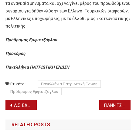
τα αναγκαία μηνύματα και όχι να γίνει μέρος του προωθούμενου
σεναρίου για δήθεν «λύση» των Ελληνο- Τουρκικών διαφορών,
με Ελληνικές υποχωρήσεις, με το άλλοθι μιας «κατευναστικής»
πολιτικής.
Πρόδρομος Εμφιετζόγλου
Πρόεδρος
Πανελλήνια ΠΑΤΡΙΩΤΙΚΗ ΕΝΩΣΗ
Ετικέτα:
Πανελλήνια Πατριωτική Ενωση
Πρόδρομος Εμφιετζόγλου
Πλοήγηση
Α.Σ. ΕΔΕΣΣΑΣ-ΤΑΕΚΒΟΝΤΟ: Με 28 αθλητές/τριες σε φιλική συνάντηση (ΦΩΤΟ)
ΓΙΑΝΝΙΤΣΑ: Η 12η Ανθοέκθεση είναι γεγονός – Από Παρασκευή 6 μέχρι Κυριακή 15 Μαΐου
άρθρων
RELATED POSTS