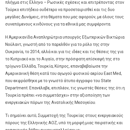
πλήγμα στις Ελληνο – Ρωσικές σχέσεις και επιτρέποντας στον
Τούρκο επιτήδειο ουδέτερο να προσεταιρισθεί και τις δυο
μεγάλες Δυνάμεις, στα θέματα που μας αφορούν, με όλους τους
συνεπόμενους κινδύνους για τα εθνικά μας συμφέροντα.
Η Αμερικανίδα Αναπληρώτρια υπουργός Εξωτερικών Βικτώρια
Νούλαντ, γνωστή από το παρελθόν για το ρόλο της στην
Ουκρανία, το 2014, αλλά και για τις ιδέες και τις θέσεις της για
το Κυπριακό και το Αιγαίο, στην πρόσφατη επίσκεψή της στο
τρίγωνο Ελλάδα, Τουρκία, Κύπρος, επαναβεβαίωσε την
Αμερικανική θέση κατά του αγωγού φυσικού αερίου East Med,
που εκφράσθηκε με το γνωστό άτυπο έγγραφο του State
Department. Επανέλαβε, επιπλέον, τις γνωστές θέσεις της ότι η
Τουρκία πρέπει «να συμμετάσχει» στην αξιοποίηση των
ενεργειακών πόρων της Ανατολικής Μεσογείου.
Τι σημαίνει αυτό; Συμμετοχή της Τουρκίας στους ενεργειακούς
πόρους της Ελληνικής ΑΟΖ, υπό τη μορφή μιας πειρατικής και
αρπακτικής δήθεν συνεκμεταλλεύσεως;