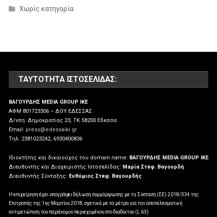
Χωρίς κατηγορία
ΤΑΥΤΌΤΗΤΑ ΙΣΤΟΣΕΛΊΔΑΣ:
ΒΑΓΟΥΡΔΗΣ MEDIA GROUP IKE
ΑΦΜ 801723306 – ΔΟΥ ΕΔΕΣΣΑΣ
Δ/νση: Δημοκρατίας 23, ΤΚ 58200 Εδεσσα
Email:
press@edessaiki.gr
Tηλ. 2381023242, 6930400836
Ιδιοκτήτης και δικαιούχος του domain name:
ΒΑΓΟΥΡΔΗΣ MEDIA GROUP IKE
Διευθυντής και Διαχειριστής Ιστοσελίδας:
Μαρία Στεφ. Βαγουρδή
Διευθυντής Σύνταξης:
Ευθύμιος Στεφ. Βαγουρδής
Η επιχείρηση έχει υπογράψει δήλωση συμμόρφωσης με τη Σύσταση (ΕΕ) 2018/334 της
Επιτροπής της 1ης Μαρτίου 2018, σχετικά με τα μέτρα για την αποτελεσματική
αντιμετώπιση του παράνομου περιεχομένου στο διαδίκτυο (L 63)