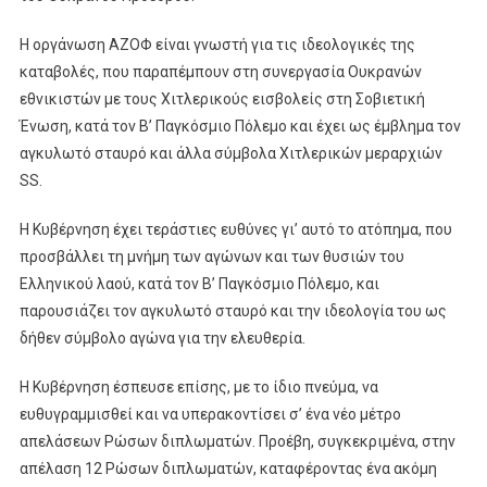
Η οργάνωση ΑΖΟΦ είναι γνωστή για τις ιδεολογικές της
καταβολές, που παραπέμπουν στη συνεργασία Ουκρανών
εθνικιστών με τους Χιτλερικούς εισβολείς στη Σοβιετική
Ένωση, κατά τον Β’ Παγκόσμιο Πόλεμο και έχει ως έμβλημα τον
αγκυλωτό σταυρό και άλλα σύμβολα Χιτλερικών μεραρχιών
SS.
Η Κυβέρνηση έχει τεράστιες ευθύνες γι’ αυτό το ατόπημα, που
προσβάλλει τη μνήμη των αγώνων και των θυσιών του
Ελληνικού λαού, κατά τον Β’ Παγκόσμιο Πόλεμο, και
παρουσιάζει τον αγκυλωτό σταυρό και την ιδεολογία του ως
δήθεν σύμβολο αγώνα για την ελευθερία.
Η Κυβέρνηση έσπευσε επίσης, με το ίδιο πνεύμα, να
ευθυγραμμισθεί και να υπερακοντίσει σ’ ένα νέο μέτρο
απελάσεων Ρώσων διπλωματών. Προέβη, συγκεκριμένα, στην
απέλαση 12 Ρώσων διπλωματών, καταφέροντας ένα ακόμη