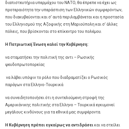
διαπιστευτήρια υπερμάχου του ΝΑΤΟ, θα έπρεπε να έχει ως
προτεραιότητα την υπεράσπιση των Ελληνικών συμφερόντων,
που διακυβεύονται και σ’ αυτά περιλαμβάνεται και η προστασία
του Ελληνισμού της Αζοφικής στη Μαριούπολη και σ’ άλλες
πόλεις, που βρίσκονται στο επίκεντρο του πολέμου.
Η Πατριωτική Ένωση καλεί την Κυβέρνηση:
να σταματήσει την πολιτική της αντι – Ρωσικής
ψευδοπρωτοπορείας
να λάβει υπόψιν το ρόλο που διαδραματίζει ο Ρωσικός
παράγων στα Ελληνο-Τουρκικά
να συνειδητοποιήσει ότι η συντελούμενη στροφή της
Αμερικάνικης πολιτικής στα Ελληνο – Τουρκικά εγκυμονεί
μεγάλους κινδύνους για τα εθνικά μας συμφέροντα.
Η Κυβέρνηση πρέπει εγκαίρως να αντιδράσει
και να στείλει