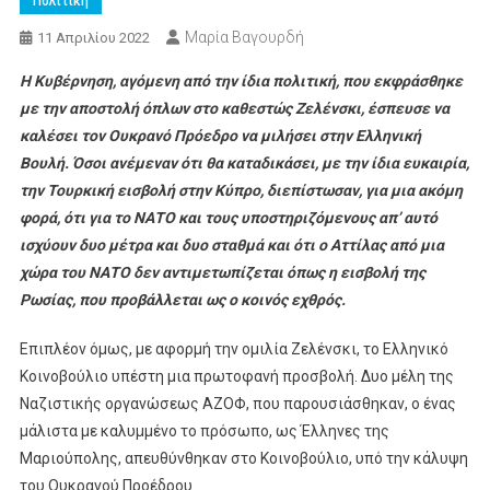
Πολιτική
Μαρία Βαγουρδή
11 Απριλίου 2022
Η Κυβέρνηση, αγόμενη από την ίδια πολιτική, που εκφράσθηκε
με την αποστολή όπλων στο καθεστώς Ζελένσκι, έσπευσε να
καλέσει τον Ουκρανό Πρόεδρο να μιλήσει στην Ελληνική
Βουλή. Όσοι ανέμεναν ότι θα καταδικάσει, με την ίδια ευκαιρία,
την Τουρκική εισβολή στην Κύπρο, διεπίστωσαν, για μια ακόμη
φορά, ότι για το ΝΑΤΟ και τους υποστηριζόμενους απ’ αυτό
ισχύουν δυο μέτρα και δυο σταθμά και ότι ο Αττίλας από μια
χώρα του ΝΑΤΟ δεν αντιμετωπίζεται όπως η εισβολή της
Ρωσίας, που προβάλλεται ως ο κοινός εχθρός.
Επιπλέον όμως, με αφορμή την ομιλία Ζελένσκι, το Ελληνικό
Κοινοβούλιο υπέστη μια πρωτοφανή προσβολή. Δυο μέλη της
Ναζιστικής οργανώσεως ΑΖΟΦ, που παρουσιάσθηκαν, ο ένας
μάλιστα με καλυμμένο το πρόσωπο, ως Έλληνες της
Μαριούπολης, απευθύνθηκαν στο Κοινοβούλιο, υπό την κάλυψη
του Ουκρανού Προέδρου.