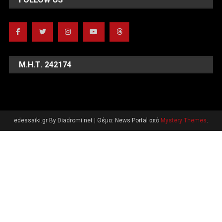
Μ.Η.Τ. 242174
edessaiki.gr By Diadromi.net
|
Θέμα: News Portal από
Mystery Themes
.