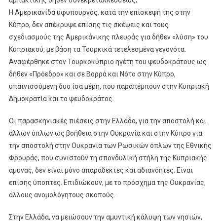
Η Αμερικανίδα υφυπουργός, κατά την επίσκεψή της στην
Κύπρο, δεν απέκρυψε επίσης τις σκέψεις και τους
σχεδιασμούς της Αμερικάνικης πλευράς για δήθεν «λύση» του
Κυπριακού, με βάση τα Τουρκικά τετελεσμένα γεγονότα.
Αναφέρθηκε στον Τουρκοκύπριο ηγέτη του ψευδοκράτους ως
δήθεν «Πρόεδρο» και σε Βορρά και Νότο στην Κύπρο,
υπαινισσόμενη δυο ίσα μέρη, που παραπέμπουν στην Κυπριακή
Δημοκρατία και το ψευδοκράτος.
Οι παρασκηνιακές πιέσεις στην Ελλάδα, για την αποστολή και
άλλων όπλων ως βοήθεια στην Ουκρανία και στην Κύπρο για
την αποστολή στην Ουκρανία των Ρωσικών όπλων της Εθνικής
Φρουράς, που συνιστούν τη σπονδυλική στήλη της Κυπριακής
άμυνας, δεν είναι μόνο απαράδεκτες και αδιανόητες. Είναι
επίσης ύποπτες. Επιδιώκουν, με το πρόσχημα της Ουκρανίας,
άλλους ανομολόγητους σκοπούς.
Στην Ελλάδα, να μειώσουν την αμυντική κάλυψη των νησιών,