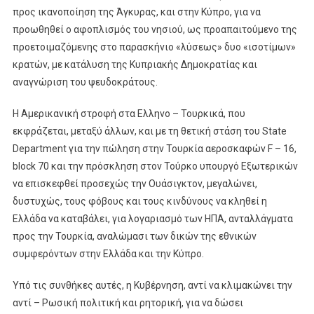
προς ικανοποίηση της Άγκυρας, και στην Κύπρο, για να
προωθηθεί ο αφοπλισμός του νησιού, ως προαπαιτούμενο της
προετοιμαζόμενης στο παρασκήνιο «λύσεως» δυο «ισοτίμων»
κρατών, με κατάλυση της Κυπριακής Δημοκρατίας και
αναγνώριση του ψευδοκράτους.
Η Αμερικανική στροφή στα Ελληνο – Τουρκικά, που
εκφράζεται, μεταξύ άλλων, και με τη θετική στάση του State
Department για την πώληση στην Τουρκία αεροσκαφών F – 16,
block 70 και την πρόσκληση στον Τούρκο υπουργό Εξωτερικών
να επισκεφθεί προσεχώς την Ουάσιγκτον, μεγαλώνει,
δυστυχώς, τους φόβους και τους κινδύνους να κληθεί η
Ελλάδα να καταβάλει, για λογαριασμό των ΗΠΑ, ανταλλάγματα
προς την Τουρκία, αναλώμασι των δικών της εθνικών
συμφερόντων στην Ελλάδα και την Κύπρο.
Υπό τις συνθήκες αυτές, η Κυβέρνηση, αντί να κλιμακώνει την
αντί – Ρωσική πολιτική και ρητορική, για να δώσει