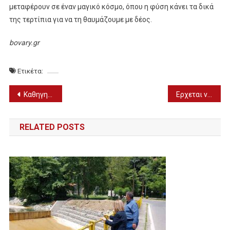
μεταφέρουν σε έναν μαγικό κόσμο, όπου η φύση κάνει τα δικά
της τερτίπια για να τη θαυμάζουμε με δέος.
bovary.gr
Ετικέτα:
Πλοήγηση
Καθηγητής Γαλιατσάτος για Σανγκάη: «Αναρωτιόμαστε μήπως συμβαίνει κάτι που δε μας έχουν πει»
Ερχεται νέο ΕΣΠΑ για την Ελλάδα το καλοκαίρι του 2022
άρθρων
RELATED POSTS