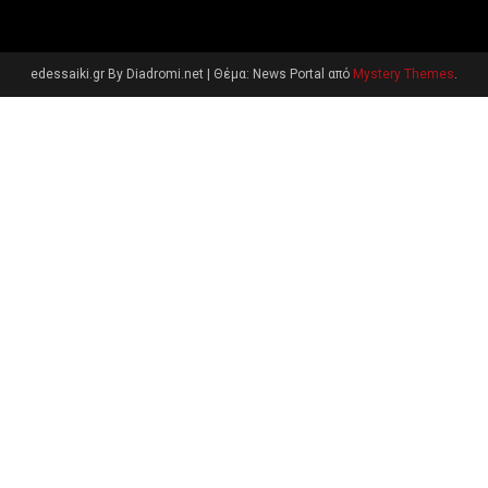
edessaiki.gr By Diadromi.net
|
Θέμα: News Portal από
Mystery Themes
.