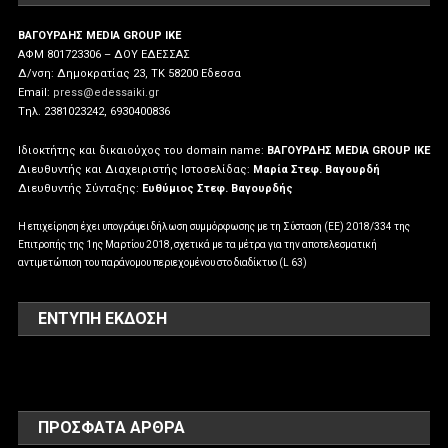
ΒΑΓΟΥΡΔΗΣ MEDIA GROUP IKE
ΑΦΜ 801723306 – ΔΟΥ ΕΔΕΣΣΑΣ
Δ/νση: Δημοκρατίας 23, ΤΚ 58200 Εδεσσα
Email:
press@edessaiki.gr
Tηλ. 2381023242, 6930400836
Ιδιοκτήτης και δικαιούχος του domain name:
ΒΑΓΟΥΡΔΗΣ MEDIA GROUP IKE
Διευθυντής και Διαχειριστής Ιστοσελίδας:
Μαρία Στεφ. Βαγουρδή
Διευθυντής Σύνταξης:
Ευθύμιος Στεφ. Βαγουρδής
Η επιχείρηση έχει υπογράψει δήλωση συμμόρφωσης με τη Σύσταση (ΕΕ) 2018/334 της
Επιτροπής της 1ης Μαρτίου 2018, σχετικά με τα μέτρα για την αποτελεσματική
αντιμετώπιση του παράνομου περιεχομένου στο διαδίκτυο (L 63)
ΕΝΤΥΠΗ ΕΚΔΟΣΗ
ΠΡΌΣΦΑΤΑ ΆΡΘΡΑ