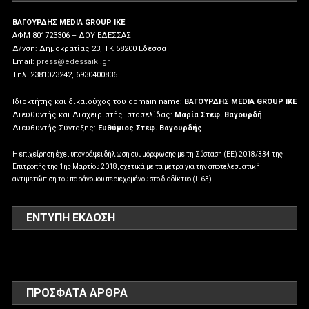
ΒΑΓΟΥΡΔΗΣ MEDIA GROUP IKE
ΑΦΜ 801723306 – ΔΟΥ ΕΔΕΣΣΑΣ
Δ/νση: Δημοκρατίας 23, ΤΚ 58200 Εδεσσα
Email:
press@edessaiki.gr
Tηλ. 2381023242, 6930400836
Ιδιοκτήτης και δικαιούχος του domain name:
ΒΑΓΟΥΡΔΗΣ MEDIA GROUP IKE
Διευθυντής και Διαχειριστής Ιστοσελίδας:
Μαρία Στεφ. Βαγουρδή
Διευθυντής Σύνταξης:
Ευθύμιος Στεφ. Βαγουρδής
Η επιχείρηση έχει υπογράψει δήλωση συμμόρφωσης με τη Σύσταση (ΕΕ) 2018/334 της
Επιτροπής της 1ης Μαρτίου 2018, σχετικά με τα μέτρα για την αποτελεσματική
αντιμετώπιση του παράνομου περιεχομένου στο διαδίκτυο (L 63)
ΕΝΤΥΠΗ ΕΚΔΟΣΗ
ΠΡΌΣΦΑΤΑ ΆΡΘΡΑ