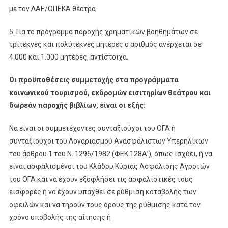
με τον ΛΑΕ/ΟΠΕΚΑ θέατρα.
5. Για το πρόγραμμα παροχής χρηματικών βοηθημάτων σε
τρίτεκνες και πολύτεκνες μητέρες ο αριθμός ανέρχεται σε
4.000 και 1.000 μητέρες, αντίστοιχα.
Οι προϋποθέσεις συμμετοχής στα προγράμματα
κοινωνικού τουρισμού, εκδρομών εισιτηρίων θεάτρου και
δωρεάν παροχής βιβλίων, είναι οι εξής:
Να είναι οι συμμετέχοντες συνταξιούχοι του ΟΓΑ ή
συνταξιούχοι του Λογαριασμού Ανασφάλιστων Υπερηλίκων
του άρθρου 1 του Ν. 1296/1982 (ΦΕΚ 128Α’), όπως ισχύει, ή να
είναι ασφαλισμένοι του Κλάδου Κύριας Ασφάλισης Αγροτών
του ΟΓΑ και να έχουν εξοφλήσει τις ασφαλιστικές τους
εισφορές ή να έχουν υπαχθεί σε ρύθμιση καταβολής των
οφειλών και να τηρούν τους όρους της ρύθμισης κατά τον
χρόνο υποβολής της αίτησης ή