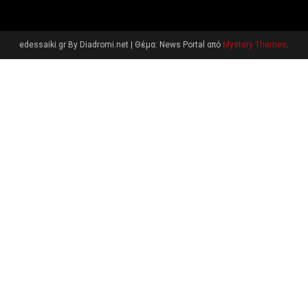
edessaiki.gr By Diadromi.net
|
Θέμα: News Portal από
Mystery Themes
.