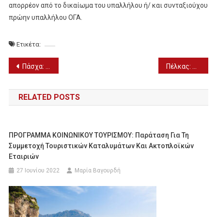
απορρέον από το δικαίωμα του υπαλλήλου ή/ και συνταξιούχου
πρώην υπαλλήλου ΟΓΑ.
Ετικέτα:
Πλοήγηση
Πάσχα: Πληρότητες που αγγίζουν το 100% στα ξενοδοχεία για το τριήμερο του Πάσχα
Πέλκας: Φόβοι να μην ξαναπαίξει την φετινή σεζόν
άρθρων
RELATED POSTS
ΠΡΟΓΡΑΜΜΑ ΚΟΙΝΩΝΙΚΟΥ ΤΟΥΡΙΣΜΟΥ: Παράταση Για Τη
Συμμετοχή Τουριστικών Καταλυμάτων Και Ακτοπλοϊκών
Εταιριών
27 Ιουνίου 2022
Μαρία Βαγουρδή