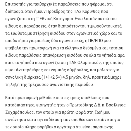
Επιτροπής για πειθαρχικές παραβάσεις που φέρομαι ότι
διέπραξα, όταν ήμουν Πρόεδρος της ΠΑΣ Κόρινθος που
αγωνίζεται στη Γ΄ Εθνική Κατηγορία. Ενώ λοιπόν αυτού του
είδους οι παραβάσεις, όταν διαπράττονται, τιμωρούνται κατά
τα ειωθότα με στέρηση εισόδου στον αγωνιστικό χώρο και τα
αποδυτήρια για μια έως δύο αγωνιστικές, η ΠΕ/ΕΠΟ μου
επέβαλε την πρωτοφανή για τα ελληνικά δεδομένα και τέτοιου
είδους παραβάσεις απαγόρευση εισόδου σε όλα τα γήπεδα, άρα
και στα γήπεδα που αγωνίζεται η ΠΑΕ Ολυμπιακός, της οποίας
είμαι Αντιπρόεδρος και νομικός σύμβουλος, και μάλιστα για
συνολική διάρκεια (1+1+2,5=) 4,5 μηνών, δηλ. πρακτικά μέχρι
τη λήξη της τρέχουσας αγωνιστικής περιόδου.
Κατά πρωτοφανή μέθοδο και στις τρεις υποθέσεις που
καταδικάστηκα, εισηγητής ήταν ο Πρωτοδίκης Δ.Δ. κ. Βασίλειος
Ζαχαρόπουλος, τον οποίο για πρώτη φορά στη ζωή μου
συνάντησα κατά την εκδίκαση των υποθέσεων αυτών και για
τον οποίο πληροφορήθηκα αργότερα ότι είναι ακραιφνής