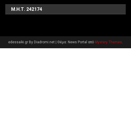
Μ.Η.Τ. 242174
edessaiki.gr By Diadromi.net
|
Θέμα: News Portal από
Mystery Themes
.