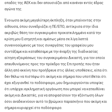
οπαδός της ΑΕΚ και δεν απουσιάζει από κανέναν εντός έδρας
αγώνα της.
Ένοιωσα ακόμη μεγαλύτερη έκπληξη, όταν μπαίνοντας στην
αίθουσα, όπου συνεδριάζει η ΠΕ/ΕΠΟ, αντίκρισα στην ίδια
ακριβώς θέση τον συγκεκριμένο προκατειλημμένο κατά την
κρίση μου Εισηγητή και αμέσως μέσα σε λίγα λεπτά
συνεννοούμενος με τους συνεργάτες του γραφείου μου
συντάξαμε και καταθέσαμε με την έναρξη της διαδικασίας
αίτηση εξαιρέσεως του συγκεκριμένου Δικαστή, για τον οποίο
απευθυνόμενος προς την πρόεδρο της Επιτροπής που ήταν
άλλη από εκείνη που προήδρευε στις άλλες υποθέσεις, είπα ότι
δεν θέλω να πιστέψω ότι ακόμη και σήμερα που υποτίθεται ότι
έχει εξυγιανθεί το ποδόσφαιρο, μου δημιουργούνται υποψίες
ότι υπάρχει εγκληματική οργάνωση που μπορεί να κατευθύνει
ακόμη και Δικαστές, για να αποφασίσουν την εξόντωση όλων
όσοι αναδεικνύουν αυτό το βρώμικο παρασκήνιο που ακόμη και
σήμερα κυριαρχεί στο ποδόσφαιρο.