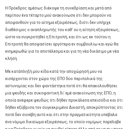
Η Πρόεδρος αμέσως διέκοψε τη συνεδρίαση και μετά από
περίπου ένα τέταρτο μού ανακοίνωσε ότι δεν μπορούν να
αποφανθούν για το αίτημα εξαιρέσεως, διότι δεν υπήρχε
διαθέσιμος ο αναπληρωτής του καθ’ ου η αίτηση εξαιρέσεως,
ώστε να συγκροτηθεί η Επιτροπή, και ότι ως εκ τούτου η
Επιτροπή θα αποφασίσει αργότερα εν συμβουλίω και εγώ θα
ενημερωθώ για το αποτέλεσμα και για τη νέα δικάσιμο με νέα
κλήση.
Με κατάπληξή μου είδα κατά την αποχώρησή μου να
εισέρχονται στον χώρο της ΕΠΟ δύο περιπολικά της
αστυνομίας και δεν φαντάστηκα ποτέ ότι θα επακολουθήσει
μια ψευδής και συκοφαντική δι’ εμέ ανακοίνωση της ΕΠΟ, η
οποία ανέφερε ψευδώς ότι δήθεν προκάλεσα επεισόδιο και ότι
δήθεν εξύβρισα τον συγκεκριμένο Δικαστή, αποκρύπτοντας ότι
ποτέ δεν συνέβη αυτό και ότι στην πραγματικότητα υπέβαλα
ένα νόμιμο δικαίωμα εξαιρέσεως, το οποίο νομίμως παρέλαβε
η κα Πρόεδρος χωρίς να συμβεί τίποτε άλλο από το να πω προς