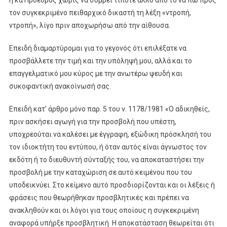
τον συγκεκριμένο πειθαρχικό δικαστή τη λέξη «ντροπή,
ντροπή», λίγο πριν αποχωρήσω από την αίθουσα.
Επειδή διαμαρτύρομαι για το γεγονός ότι επιλέξατε να
προσβάλλετε την τιμή και την υπόληψή μου, αλλά και το
επαγγελματικό μου κύρος με την ανωτέρω ψευδή και
συκοφαντική ανακοίνωσή σας.
Επειδή κατ’ άρθρο μόνο παρ. 5 του ν. 1178/1981 «Ο αδικηθείς,
πριν ασκήσει αγωγή για την προσβολή που υπέστη,
υποχρεούται να καλέσει με έγγραφη, εξώδικη πρόσκλησή του
τον ιδιοκτήτη του εντύπου, ή όταν αυτός είναι άγνωστος τον
εκδότη ή το διευθυντή σύνταξής του, να αποκαταστήσει την
προσβολή με την καταχώριση σε αυτό κειμένου που του
υποδεικνύει. Στο κείμενο αυτό προσδιορίζονται και οι λέξεις ή
φράσεις που θεωρήθηκαν προσβλητικές και πρέπει να
ανακληθούν και οι λόγοι για τους οποίους η συγκεκριμένη
αναφορά υπήρξε προσβλητική. Η αποκατάσταση θεωρείται ότι