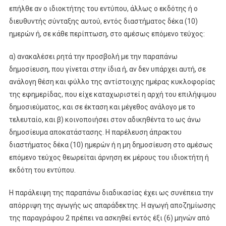
επήλθε αν ο ιδιοκτήτης του εντύπου, άλλως ο εκδότης ή ο
διευθυντής σύνταξης αυτού, εντός διαστήματος δέκα (10)
ημερών ή, σε κάθε περίπτωση, στο αμέσως επόμενο τεύχος:
α) ανακαλέσει ρητά την προσβολή με την παραπάνω
δημοσίευση, που γίνεται στην ίδια ή, αν δεν υπάρχει αυτή, σε
ανάλογη θέση και φύλλο της αντίστοιχης ημέρας κυκλοφορίας
της εφημερίδας, που είχε καταχωριστεί η αρχή του επιλήψιμου
δημοσιεύματος, και σε έκταση και μέγεθος ανάλογο με το
τελευταίο, και β) κοινοποιήσει στον αδικηθέντα το ως άνω
δημοσίευμα αποκατάστασης. Η παρέλευση άπρακτου
διαστήματος δέκα (10) ημερών ή η μη δημοσίευση στο αμέσως
επόμενο τεύχος θεωρείται άρνηση εκ μέρους του ιδιοκτήτη ή
εκδότη του εντύπου.
Η παράλειψη της παραπάνω διαδικασίας έχει ως συνέπεια την
απόρριψη της αγωγής ως απαράδεκτης. Η αγωγή αποζημίωσης
της παραγράφου 2 πρέπει να ασκηθεί εντός έξι (6) μηνών από