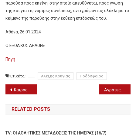
παρούσα προς εκείνη, στην οποία απευθύνεται, προς γνώση
της και για τις νόμιμες συνέπειες, αντιγράφοντας ολόκληρο το
κείμενο της παρούσης στην έκθεση επιδόσεώς του.
Αθήνα, 26.01.2024
Ο ΕΞΩΔΙΚΩΣ ΔΗΛΩΝ»
Πηγή
Ετικέτα:
Αλέξης Κούγιας
Ποδόσφαιρο
Πλοήγηση
Καιρός: Πτώση της θερμοκρασίας από την Κυριακή (28/1)
Αγρότες: Ενισχύουν τα μπλόκα – Αναμένονται κινητοποιήσεις στα Γιαννιτσά
άρθρων
RELATED POSTS
TV: ΟΙ ΑΘΛΗΤΙΚΕΣ ΜΕΤΑΔΟΣΕΙΣ ΤΗΣ ΗΜΕΡΑΣ (16/7)