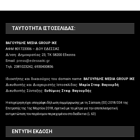
ΤΑΥΤΌΤΗΤΑ ΙΣΤΟΣΕΛΊΔΑΣ:
ΒΑΓΟΥΡΔΗΣ MEDIA GROUP IKE
ΑΦΜ 801723306 – ΔΟΥ ΕΔΕΣΣΑΣ
Δ/νση: Δημοκρατίας 23, ΤΚ 58200 Εδεσσα
Email:
press@edessaiki.gr
Tηλ. 2381023242, 6930400836
Ιδιοκτήτης και δικαιούχος του domain name:
ΒΑΓΟΥΡΔΗΣ MEDIA GROUP IKE
Διευθυντής και Διαχειριστής Ιστοσελίδας:
Μαρία Στεφ. Βαγουρδή
Διευθυντής Σύνταξης:
Ευθύμιος Στεφ. Βαγουρδής
Η επιχείρηση έχει υπογράψει δήλωση συμμόρφωσης με τη Σύσταση (ΕΕ) 2018/334 της
Επιτροπής της 1ης Μαρτίου 2018, σχετικά με τα μέτρα για την αποτελεσματική
αντιμετώπιση του παράνομου περιεχομένου στο διαδίκτυο (L 63)
ΕΝΤΥΠΗ ΕΚΔΟΣΗ