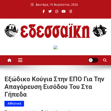
Μεταπηδήστε
Δευτέρα, 10 Αυγούστου, 2026
στο
περιεχόμενο
Εδεσσαϊκή
Εξώδικο Κούγια Στην ΕΠΟ Για Την
Απαγόρευση Εισόδου Του Στα
Γήπεδα
Αθλητικά