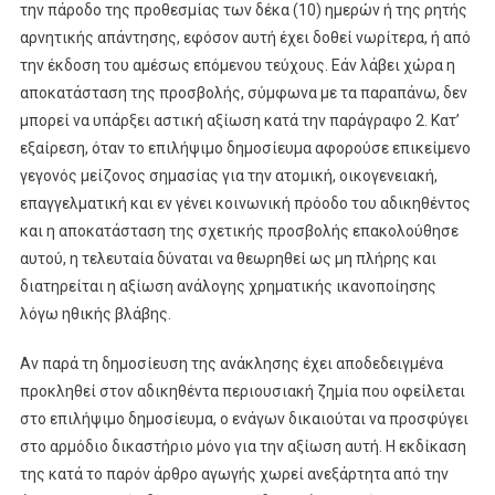
την πάροδο της προθεσμίας των δέκα (10) ημερών ή της ρητής
αρνητικής απάντησης, εφόσον αυτή έχει δοθεί νωρίτερα, ή από
την έκδοση του αμέσως επόμενου τεύχους. Εάν λάβει χώρα η
αποκατάσταση της προσβολής, σύμφωνα με τα παραπάνω, δεν
μπορεί να υπάρξει αστική αξίωση κατά την παράγραφο 2. Κατ’
εξαίρεση, όταν το επιλήψιμο δημοσίευμα αφορούσε επικείμενο
γεγονός μείζονος σημασίας για την ατομική, οικογενειακή,
επαγγελματική και εν γένει κοινωνική πρόοδο του αδικηθέντος
και η αποκατάσταση της σχετικής προσβολής επακολούθησε
αυτού, η τελευταία δύναται να θεωρηθεί ως μη πλήρης και
διατηρείται η αξίωση ανάλογης χρηματικής ικανοποίησης
λόγω ηθικής βλάβης.
Αν παρά τη δημοσίευση της ανάκλησης έχει αποδεδειγμένα
προκληθεί στον αδικηθέντα περιουσιακή ζημία που οφείλεται
στο επιλήψιμο δημοσίευμα, ο ενάγων δικαιούται να προσφύγει
στο αρμόδιο δικαστήριο μόνο για την αξίωση αυτή. Η εκδίκαση
της κατά το παρόν άρθρο αγωγής χωρεί ανεξάρτητα από την