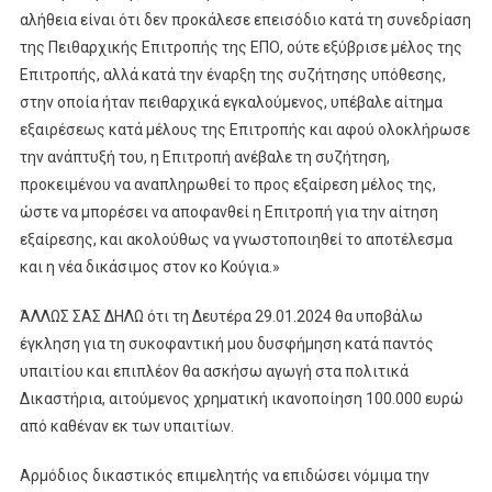
αλήθεια είναι ότι δεν προκάλεσε επεισόδιο κατά τη συνεδρίαση
της Πειθαρχικής Επιτροπής της ΕΠΟ, ούτε εξύβρισε μέλος της
Επιτροπής, αλλά κατά την έναρξη της συζήτησης υπόθεσης,
στην οποία ήταν πειθαρχικά εγκαλούμενος, υπέβαλε αίτημα
εξαιρέσεως κατά μέλους της Επιτροπής και αφού ολοκλήρωσε
την ανάπτυξή του, η Επιτροπή ανέβαλε τη συζήτηση,
προκειμένου να αναπληρωθεί το προς εξαίρεση μέλος της,
ώστε να μπορέσει να αποφανθεί η Επιτροπή για την αίτηση
εξαίρεσης, και ακολούθως να γνωστοποιηθεί το αποτέλεσμα
και η νέα δικάσιμος στον κο Κούγια.»
ΆΛΛΩΣ ΣΑΣ ΔΗΛΩ ότι τη Δευτέρα 29.01.2024 θα υποβάλω
έγκληση για τη συκοφαντική μου δυσφήμηση κατά παντός
υπαιτίου και επιπλέον θα ασκήσω αγωγή στα πολιτικά
Δικαστήρια, αιτούμενος χρηματική ικανοποίηση 100.000 ευρώ
από καθέναν εκ των υπαιτίων.
Αρμόδιος δικαστικός επιμελητής να επιδώσει νόμιμα την