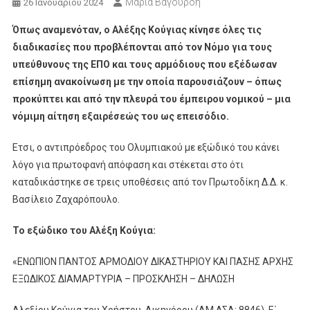
Μαρία Βαγουρδή
26 Ιανουαρίου 2024
Όπως αναμενόταν, ο Αλέξης Κούγιας κίνησε όλες τις
διαδικασίες που προβλέπονται από τον Νόμο για τους
υπεύθυνους της ΕΠΟ και τους αρμόδιους που εξέδωσαν
επίσημη ανακοίνωση με την οποία παρουσιάζουν – όπως
προκύπτει και από την πλευρά του έμπειρου νομικού – μια
νόμιμη αίτηση εξαιρέσεώς του ως επεισόδιο.
Ετσι, ο αντιπρόεδρος του Ολυμπιακού με εξώδικό του κάνει
λόγο για πρωτοφανή απόφαση και στέκεται στο ότι
καταδικάστηκε σε τρεις υποθέσεις από τον Πρωτοδίκη Δ.Δ. κ.
Βασίλειο Ζαχαρόπουλο.
Το εξώδικο του Αλέξη Κούγια:
«ΕΝΩΠΙΟΝ ΠΑΝΤΟΣ ΑΡΜΟΔΙΟΥ ΔΙΚΑΣΤΗΡΙΟΥ ΚΑΙ ΠΑΣΗΣ ΑΡΧΗΣ
ΕΞΩΔΙΚΟΣ ΔΙΑΜΑΡΤΥΡΙΑ – ΠΡΟΣΚΛΗΣΗ – ΔΗΛΩΣΗ
Αλεξίου Κούγια του Χρήστου, Δικηγόρου (ΑΜ ΔΣΑ: 8846), Ε΄