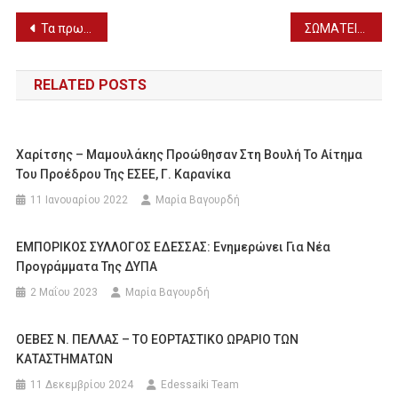
Πλοήγηση
Τα πρωτοσέλιδα των αθλητικών εφημερίδων
ΣΩΜΑΤΕΙΟ “ΑΓΙΟΣ ΓΕΩΡΓΙΟΣ ΠΕΡΙΣΤΕΡΕΩΤΑ”: Για τον μακαριστό Μητροπολίτη Δράμας Παύλο
άρθρων
RELATED POSTS
Χαρίτσης – Μαμουλάκης Προώθησαν Στη Βουλή Το Αίτημα
Του Προέδρου Της ΕΣΕΕ, Γ. Καρανίκα
11 Ιανουαρίου 2022
Μαρία Βαγουρδή
ΕΜΠΟΡΙΚΟΣ ΣΥΛΛΟΓΟΣ ΕΔΕΣΣΑΣ: Ενημερώνει Για Νέα
Προγράμματα Της ΔΥΠΑ
2 Μαΐου 2023
Μαρία Βαγουρδή
ΟΕΒΕΣ Ν. ΠΕΛΛΑΣ – ΤΟ ΕΟΡΤΑΣΤΙΚΟ ΩΡΑΡΙΟ ΤΩΝ
ΚΑΤΑΣΤΗΜΑΤΩΝ
11 Δεκεμβρίου 2024
Edessaiki Team