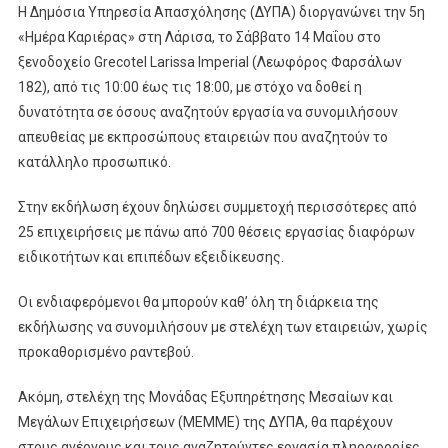
Η Δημόσια Υπηρεσία Απασχόλησης (ΔΥΠΑ) διοργανώνει την 5η
«Ημέρα Καριέρας» στη Λάρισα, το Σάββατο 14 Μαΐου στο
ξενοδοχείο Grecotel Larissa Imperial (Λεωφόρος Φαρσάλων
182), από τις 10:00 έως τις 18:00, με στόχο να δοθεί η
δυνατότητα σε όσους αναζητούν εργασία να συνομιλήσουν
απευθείας με εκπροσώπους εταιρειών που αναζητούν το
κατάλληλο προσωπικό.
Στην εκδήλωση έχουν δηλώσει συμμετοχή περισσότερες από
25 επιχειρήσεις με πάνω από 700 θέσεις εργασίας διαφόρων
ειδικοτήτων και επιπέδων εξειδίκευσης.
Οι ενδιαφερόμενοι θα μπορούν καθ’ όλη τη διάρκεια της
εκδήλωσης να συνομιλήσουν με στελέχη των εταιρειών, χωρίς
προκαθορισμένο ραντεβού.
Ακόμη, στελέχη της Μονάδας Εξυπηρέτησης Μεσαίων και
Μεγάλων Επιχειρήσεων (ΜΕΜΜΕ) της ΔΥΠΑ, θα παρέχουν
στους ανέργους και τους αναζητούντες εργασία πληροφορίες