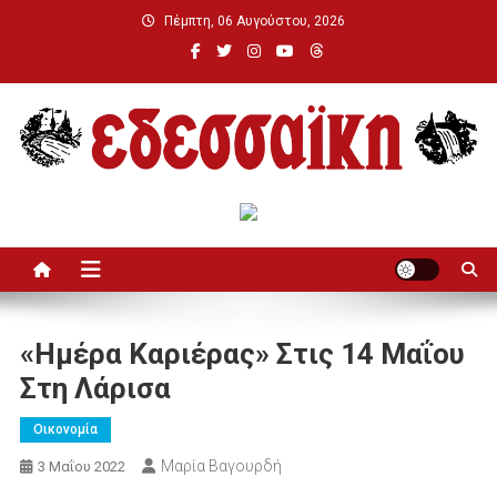
Μεταπηδήστε
Πέμπτη, 06 Αυγούστου, 2026
στο
περιεχόμενο
Εδεσσαϊκή
«Ημέρα Καριέρας» Στις 14 Μαΐου
Στη Λάρισα
Οικονομία
Μαρία Βαγουρδή
3 Μαΐου 2022