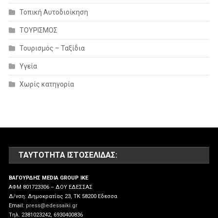
Τοπική Αυτοδιοίκηση
ΤΟΥΡΙΣΜΟΣ
Τουρισμός – Ταξίδια
Υγεία
Χωρίς κατηγορία
ΤΑΥΤΌΤΗΤΑ ΙΣΤΟΣΕΛΊΔΑΣ:
ΒΑΓΟΥΡΔΗΣ MEDIA GROUP IKE
ΑΦΜ 801723306 – ΔΟΥ ΕΔΕΣΣΑΣ
Δ/νση: Δημοκρατίας 23, ΤΚ 58200 Εδεσσα
Email:
press@edessaiki.gr
Tηλ. 2381023242, 6930400836