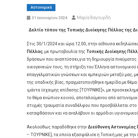
Αστυνομικά
Μαρία Βαγουρδή
31 Ιανουαρίου 2024
Δελτίο τύπου της Τοπικής Διοίκησης Πέλλας της Δ
Στις 30/1/2024 και ώρα 12.00, στην αίθουσα εκδηλώσ
Πέλλας
, με πρωτοβουλία της
Τοπικής Διοίκησης Πέλλ
δράσεων που αναπτύσσει,για τη δημιουργία πνεύματος
οικογενειών τους, τη στήριξη του Έλληνα αστυνομικού κ
επαγγελματικών γνώσεων και εμπειριών μεταξύ μας, μ
της οπαδικής βίας, πραγματοποιήθηκε ημερίδα με θέμα
ιμάντα ίσχαιμης επίδεσης [ΤΟΥΡΝΙΚΕ]», με προσκεκλημ
το θέμα ενώπιον κοινού, αποτελούμενου από αστυνομι
στιγμές τραυματία συναδέλφου που προσβάλλεται στο π
καταφθάσουν και να αναλάβουν οι αρμόδιοι υγιονομικοί
Ακολούθως παραδόθηκε στην
Διεύθυνση Αστυνομίας
– ΤΟΥΡΝΙΚΕ], τα οποία εξασφάλισε η Τοπική μας με τη