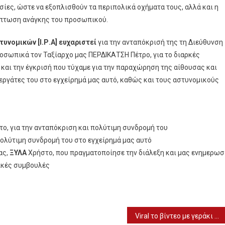
ίες, ώστε να εξοπλισθούν τα περιπολικά οχήματα τους, αλλά και η
ρίπτωση ανάγκης του προσωπικού.
υνομικών [Ι.Ρ.Α] ευχαριστεί
για την ανταπόκρισή της τη Διεύθυνση
οσωπικά τον Ταξίαρχο μας ΠΕΡΔΙΚΑΤΣΗ Πέτρο, για το διαρκές
και την έγκρισή που τύχαμε για την παραχώρηση της αίθουσας και
νεργάτες του στο εγχείρημά μας αυτό, καθώς και τους αστυνομικούς
ο, για την ανταπόκριση και πολύτιμη συνδρομή του
πολύτιμη συνδρομή του στο εγχείρημά μας αυτό
ας,
ΞΥΛΑ
Χρήστο, που πραγματοποίησε την διάλεξη και μας ενημερωσ
τικές συμβουλές
Viral το βίντεο με γεράκι που “παίζει” με γατάκι