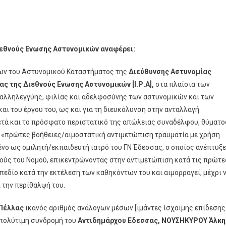
ιεθνούς Ενωσης Αστυνομικών αναφέρει:
εων του Αστυνομικού Καταστήματος της
Διεύθυνσης Αστυνομίας
ας της Διεθνούς Ενωσης Αστυνομικών [Ι.Ρ.Α],
στα πλαίσια των
 αλληλεγγύης, φιλίας και αδελφοσύνης των αστυνομικών και των
αι του έργου του, ως και για τη διευκόλυνση στην ανταλλαγή
ετά και το πρόσφατο περιστατικό της απώλειας συναδέλφου, θύματο
: «πρώτες βοήθειες/αιμοστατική αντιμετώπιση τραυματία με χρήση
ένο ως ομιλητή/εκπαιδευτή ιατρό του ΓΝ Έδεσσας, ο οποίος ανέπτυξε
κούς του Νομού, επικεντρώνοντας στην αντιμετώπιση κατά τις πρώτε
εδίο κατά την εκτέλεση των καθηκόντων του και αιμορραγεί, μέχρι 
 την περίθαλψή του.
 Πέλλας
ικανός αριθμός ανάλογων μέσων [ιμάντες ίσχαιμης επίδεσης
ν πολύτιμη συνδρομή του
Αντιδημάρχου Εδεσσας, ΝΟΥΣΗΚΥΡΟΥ Άλκη