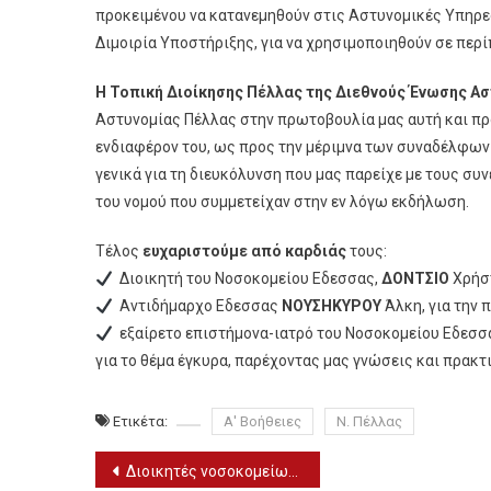
προκειμένου να κατανεμηθούν στις Αστυνομικές Υπηρεσ
Διμοιρία Υποστήριξης, για να χρησιμοποιηθούν σε πε
Η Τοπική Διοίκησης Πέλλας της Διεθνούς Ένωσης Αστ
Αστυνομίας Πέλλας στην πρωτοβουλία μας αυτή και πρ
ενδιαφέρον του, ως προς την μέριμνα των συναδέλφων 
γενικά για τη διευκόλυνση που μας παρείχε με τους συ
του νομού που συμμετείχαν στην εν λόγω εκδήλωση.
Τέλος
ευχαριστούμε από καρδιάς
τους:
Διοικητή του Νοσοκομείου Εδεσσας,
ΔΟΝΤΣΙΟ
Χρήστ
Αντιδήμαρχο Εδεσσας
ΝΟΥΣΗΚΥΡΟΥ
Άλκη, για την 
εξαίρετο επιστήμονα-ιατρό του Νοσοκομείου Εδεσσ
για το θέμα έγκυρα, παρέχοντας μας γνώσεις και πρακ
Ετικέτα:
Α' Βοήθειες
Ν. Πέλλας
Πλοήγηση
Διοικητές νοσοκομείων: Πρόβλημα στην πλατφόρμα του ΑΣΕΠ – Οι αιτήσεις μέχρι αύριο (1/2)