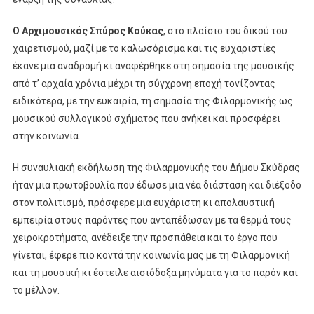
Ο Αρχιμουσικός Σπύρος Κούκας
, στο πλαίσιο του δικού του
χαιρετισμού, μαζί με το καλωσόρισμα και τις ευχαριστίες
έκανε μια αναδρομή κι αναφέρθηκε στη σημασία της μουσικής
από τ’ αρχαία χρόνια μέχρι τη σύγχρονη εποχή τονίζοντας
ειδικότερα, με την ευκαιρία, τη σημασία της Φιλαρμονικής ως
μουσικού συλλογικού σχήματος που ανήκει και προσφέρει
στην κοινωνία.
Η συναυλιακή εκδήλωση της Φιλαρμονικής του Δήμου Σκύδρας
ήταν μια πρωτοβουλία που έδωσε μια νέα διάσταση και διέξοδο
στον πολιτισμό, πρόσφερε μια ευχάριστη κι απολαυστική
εμπειρία στους παρόντες που ανταπέδωσαν με τα θερμά τους
χειροκροτήματα, ανέδειξε την προσπάθεια και το έργο που
γίνεται, έφερε πιο κοντά την κοινωνία μας με τη Φιλαρμονική
και τη μουσική κι έστειλε αισιόδοξα μηνύματα για το παρόν και
το μέλλον.