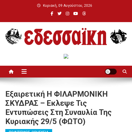
Μεταπηδήστε
Κυριακή, 09 Αυγούστου, 2026
στο
περιεχόμενο
Εδεσσαϊκή
Εξαιρετική Η ΦΙΛΑΡΜΟΝΙΚΗ
ΣΚΥΔΡΑΣ – Εκλεψε Τις
Εντυπώσεις Στη Συναυλία Της
Κυριακής 29/5 (ΦΩΤΟ)