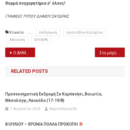
Θερμά συγχαρητήρια σ’ όλους!
ΓΡΑΦΕΙΟ ΤΥΠΟΥ ΔΗΜΟΥ ΣΚΥΔΡΑΣ
Ετικέτα:
Εκδήλωση
Ιγνατιάδου Κατερίνα
Μουσική
ΣΚΥΔΡΑ
Πλοήγηση
Ο ΔΗΜΟΣ ΑΛΜΩΠΙΑΣ ΓΙΑ ΤΗΝ ΕΠΑΝΑΣΥΝΔΕΣΗ ΡΕΥΜΑΤΟΣ
Στη μάχη του Nations League μπαίνει η Εθνική Ομάδα
άρθρων
RELATED POSTS
Προσκυνηματική Εκδρομή Σε Καρπενήσι, Βοιωτία,
Μεσολόγγι, Λευκάδα (17-19/8)
7 Αυγούστου 2023
Μαρία Βαγουρδή
8 ΙΟΥΛΙΟΥ – ΧΡΟΝΙΑ ΠΟΛΛΑ ΠΡΟΚΟΠΗ