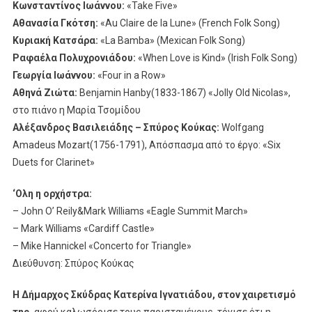
Κωνσταντίνος Ιωάννου:
«Take Five»
Αθανασία Γκότση:
«Au Claire de la Lune» (French Folk Song)
Κυριακή Κατσάρα:
«La Bamba» (Mexican Folk Song)
Ραφαέλα Πολυχρονιάδου:
«When Love is Kind» (Irish Folk Song)
Γεωργία Ιωάννου:
«Four in a Row»
Αθηνά Ζιώτα:
Benjamin Hanby(1833-1867) «Jolly Old Nicolas»,
στο πιάνο η Μαρία Τσομίδου
Αλέξανδρος Βασιλειάδης – Σπύρος Kούκας:
Wolfgang
Amadeus Mozart(1756-1791), Απόσπασμα από το έργο: «Six
Duets for Clarinet»
‘Ολη η ορχήστρα:
– John O’ Reily&Mark Williams «Eagle Summit March»
– Mark Williams «Cardiff Castle»
– Mike Hannickel «Concerto for Triangle»
Διεύθυνση: Σπύρος Κούκας
Η Δήμαρχος Σκύδρας Κατερίνα Ιγνατιάδου, στον χαιρετισμό
της,
αφού καλωσόρισε τους παρισταμένους, τόνισε ότι η