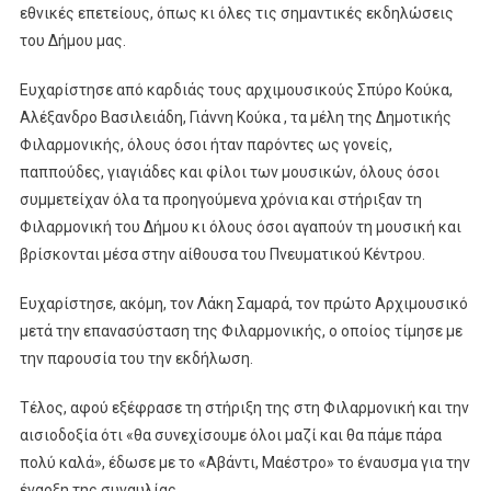
εθνικές επετείους, όπως κι όλες τις σημαντικές εκδηλώσεις
του Δήμου μας.
Ευχαρίστησε από καρδιάς τους αρχιμουσικούς Σπύρο Κούκα,
Αλέξανδρο Βασιλειάδη, Γιάννη Κούκα , τα μέλη της Δημοτικής
Φιλαρμονικής, όλους όσοι ήταν παρόντες ως γονείς,
παππούδες, γιαγιάδες και φίλοι των μουσικών, όλους όσοι
συμμετείχαν όλα τα προηγούμενα χρόνια και στήριξαν τη
Φιλαρμονική του Δήμου κι όλους όσοι αγαπούν τη μουσική και
βρίσκονται μέσα στην αίθουσα του Πνευματικού Κέντρου.
Ευχαρίστησε, ακόμη, τον Λάκη Σαμαρά, τον πρώτο Αρχιμουσικό
μετά την επανασύσταση της Φιλαρμονικής, ο οποίος τίμησε με
την παρουσία του την εκδήλωση.
Τέλος, αφού εξέφρασε τη στήριξη της στη Φιλαρμονική και την
αισιοδοξία ότι «θα συνεχίσουμε όλοι μαζί και θα πάμε πάρα
πολύ καλά», έδωσε με το «Αβάντι, Μαέστρο» το έναυσμα για την
έναρξη της συναυλίας.