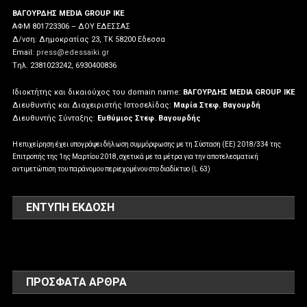
ΒΑΓΟΥΡΔΗΣ MEDIA GROUP IKE
ΑΦΜ 801723306 – ΔΟΥ ΕΔΕΣΣΑΣ
Δ/νση: Δημοκρατίας 23, ΤΚ 58200 Εδεσσα
Email:
press@edessaiki.gr
Tηλ. 2381023242, 6930400836
Ιδιοκτήτης και δικαιούχος του domain name:
ΒΑΓΟΥΡΔΗΣ MEDIA GROUP IKE
Διευθυντής και Διαχειριστής Ιστοσελίδας:
Μαρία Στεφ. Βαγουρδή
Διευθυντής Σύνταξης:
Ευθύμιος Στεφ. Βαγουρδής
Η επιχείρηση έχει υπογράψει δήλωση συμμόρφωσης με τη Σύσταση (ΕΕ) 2018/334 της
Επιτροπής της 1ης Μαρτίου 2018, σχετικά με τα μέτρα για την αποτελεσματική
αντιμετώπιση του παράνομου περιεχομένου στο διαδίκτυο (L 63)
ΕΝΤΥΠΗ ΕΚΔΟΣΗ
ΠΡΌΣΦΑΤΑ ΆΡΘΡΑ