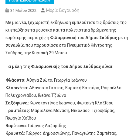
ΠΟΛΙΤΙΣΜΟΣ-ΘΡΗΣΚΕΙΑ
Μαρία Βαγουρδή
31 Μαΐου 2022
Με μια νέα, ξεχωριστή εκδήλωση εμπλούτισε τις δράσεις της
κι επαύξησε τα μουσικά και τα πολιτιστικά δρώμενα της
ευρύτερης περιοχής η
Φιλαρμονική
του
Δήμου Σκύδρας
με τη
συναυλία
που παρουσίασε στο Πνευματικό Κέντρο της
Σκύδρας, την Κυριακή 29 Μαΐου.
Τα μέλη της Φιλαρμονικής του Δήμου Σκύδρας είναι:
Φλάουτα:
Αθηνά Ζιώτα, Γεωργία Ιωάννου
Κλαρινέτα:
Αθανασία Γκότση, Κυριακή Κατσάρα, Ραφαέλλα
Πολυχρονιάδου, Ιλεάνα Τζιώνα
Σαξόφωνα:
Κωνσταντίνος Ιωάννου, Φωτεινή Κλαζίδου
Τρομπέτες:
Μαριαλένα Μανασή, Νικόλαος Τζιουβάρας,
Γεωργία Χοΐδου
Βαρύτονα:
Γιώργος Λαζαρίδης
Κρουστά:
Γιώργος Δημουσιώνης, Παναγιώτης Ζαμπέτας,