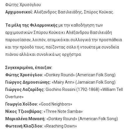
Φώτης Χρυσόγλου
Αρχιμουσικοί:
Αλέξανδρος Βασιλειάδης, Σπύρος Κούκας.
Τα μέλη της Φιλαρμονικής
με την καθοδήγηση των
αρχιμουσικών Σπύρου Κούκα κι Αλέξανδρου Βασιλειάδη
παρουσίασαν, λοιπόν, ατομικά και συλλογικά την προσπάθεια
και την πρόοδό τους, παίζοντας σόλο ή ντουέτα με συνοδεία
πιάνου αλλά και συνολικά ως ορχήστρα.
Συγκεκριμένα, έπαιξαν:
Φώτης Χρυσόγλου:
«Donkey Round» (American Folk Song)
Γιώργος Δημουσιώνης:
«Mairy Ann» (Jamaican Folk Song)
Γιώργος Λαζαρίδης:
Giochino Rossini (1792-1868) «William Tell
Overture»
Γεωργία Χοΐδου:
«Good Neighbors»
Νίκος Τζιουβάρας:
«Three Note Samba»
Μαριαλένα Μανασή:
«Donkey Round» (American Folk Song)
Φωτεινή Κλαζίδου:
«Reaching Down»