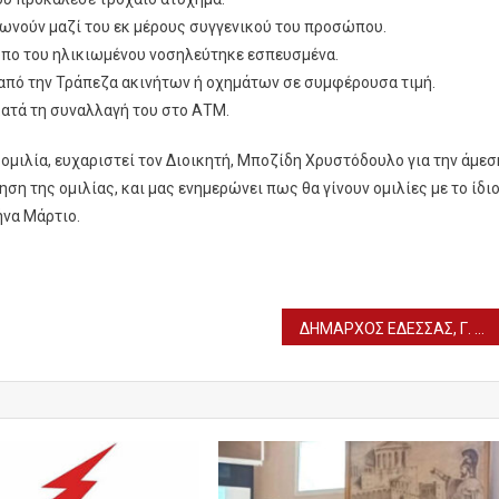
νωνούν μαζί του εκ μέρους συγγενικού του προσώπου.
ωπο του ηλικιωμένου νοσηλεύτηκε εσπευσμένα.
πό την Τράπεζα ακινήτων ή οχημάτων σε συμφέρουσα τιμή.
ατά τη συναλλαγή του στο ΑΤΜ.
ομιλία, ευχαριστεί τον Διοικητή, Μποζίδη Χρυστόδουλο για την άμεσ
η της ομιλίας, και μας ενημερώνει πως θα γίνουν ομιλίες με το ίδι
ήνα Μάρτιο.
ΔΗΜΑΡΧΟΣ ΕΔΕΣΣΑΣ, Γ. ΤΣΕΠΚΕΝΤΖΗΣ – 2,2 ΕΚΑΤ. € ΓΙΑ ΤΟ “ΓΕΝΙ ΤΖΑΜΙ”