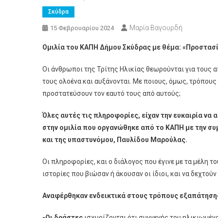
Σκύδρα
Μαρία Βαγουρδή
15 Φεβρουαρίου 2024
Ομιλία του ΚΑΠΗ Δήμου Σκύδρας με θέμα: «Προστασ
Οι άνθρωποι της Τρίτης Ηλικίας θεωρούνται για τους 
τους ολοένα και αυξάνονται. Με ποιους, όμως, τρόπους
προστατεύσουν τον εαυτό τους από αυτούς;
Όλες αυτές τις πληροφορίες, είχαν την ευκαιρία να
στην ομιλία που οργανώθηκε από το ΚΑΠΗ με την συ
και της υπαστυνόμου, Παυλίδου Μαρούλας.
Οι πληροφορίες, και ο διάλογος που έγινε με τα μέλη τ
ιστορίες που βιώσαν ή άκουσαν οι ίδιοι, και να δεχτο
Αναφέρθηκαν ενδεικτικά στους τρόπους εξαπάτηση
-Οι δράστες
ισχυρίζονται ότι συγγενής του ηλικιωμέ