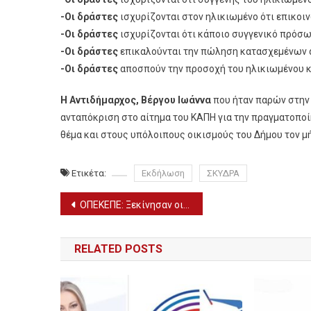
-Οι δράστες
ισχυρίζονται στον ηλικιωμένο ότι επικοι
-Οι δράστες
ισχυρίζονται ότι κάποιο συγγενικό πρόσ
-Οι δράστες
επικαλούνται την πώληση κατασχεμένων α
-Οι δράστες
αποσπούν την προσοχή του ηλικιωμένου κ
Η Αντιδήμαρχος, Βέργου Ιωάννα
που ήταν παρών στην 
ανταπόκριση στο αίτημα του ΚΑΠΗ για την πραγματοποίησ
θέμα και στους υπόλοιπους οικισμούς του Δήμου τον μ
Ετικέτα:
Εκδήλωση
ΣΚΥΔΡΑ
Πλοήγηση
ΟΠΕΚΕΠΕ: Ξεκίνησαν οι αιτήσεις για διορθώσεις – τροποποιήσεις Ενιαίας Ενίσχυσης 2023
άρθρων
RELATED POSTS