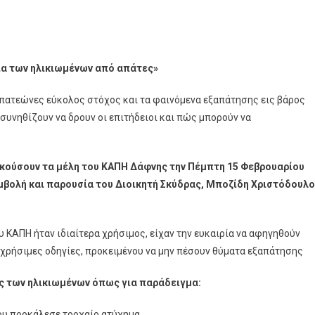
ία των ηλικιωμένων από απάτες»
απατεώνες εύκολος στόχος και τα φαινόμενα εξαπάτησης εις βάρος
 συνηθίζουν να δρουν οι επιτήδειοι και πώς μπορούν να
 ακούσουν τα μέλη του ΚΑΠΗ Δάφνης την Πέμπτη 15 Φεβρουαρίου
μβολή και παρουσία του Διοικητή Σκύδρας, Μποζίδη Χριστόδουλ
ου ΚΑΠΗ ήταν ιδιαίτερα χρήσιμος, είχαν την ευκαιρία να αφηγηθούν
ύν χρήσιμες οδηγίες, προκειμένου να μην πέσουν θύματα εξαπάτησης
ς των ηλικιωμένων όπως για παράδειγμα:
νου προκάλεσε τροχαίο ατύχημα.