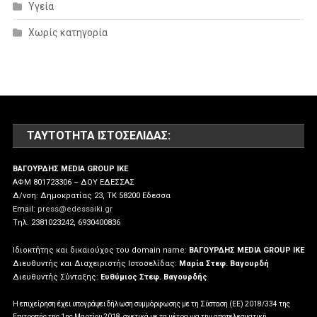
Υγεία
Χωρίς κατηγορία
ΤΑΥΤΌΤΗΤΑ ΙΣΤΟΣΕΛΊΔΑΣ:
ΒΑΓΟΥΡΔΗΣ MEDIA GROUP IKE
ΑΦΜ 801723306 – ΔΟΥ ΕΔΕΣΣΑΣ
Δ/νση: Δημοκρατίας 23, ΤΚ 58200 Εδεσσα
Email:
press@edessaiki.gr
Tηλ. 2381023242, 6930400836
Ιδιοκτήτης και δικαιούχος του domain name:
ΒΑΓΟΥΡΔΗΣ MEDIA GROUP IKE
Διευθυντής και Διαχειριστής Ιστοσελίδας:
Μαρία Στεφ. Βαγουρδή
Διευθυντής Σύνταξης:
Ευθύμιος Στεφ. Βαγουρδής
Η επιχείρηση έχει υπογράψει δήλωση συμμόρφωσης με τη Σύσταση (ΕΕ) 2018/334 της
Επιτροπής της 1ης Μαρτίου 2018, σχετικά με τα μέτρα για την αποτελεσματική