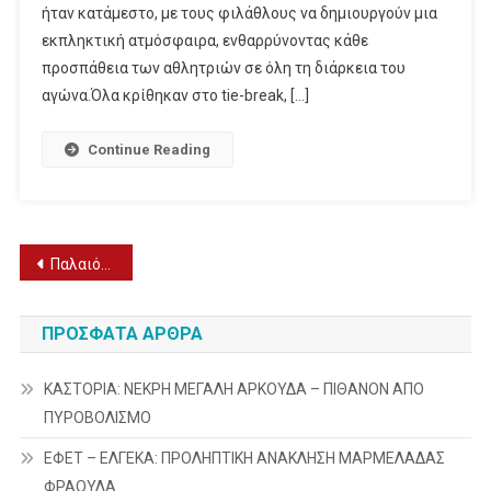
ήταν κατάμεστο, με τους φιλάθλους να δημιουργούν μια
εκπληκτική ατμόσφαιρα, ενθαρρύνοντας κάθε
προσπάθεια των αθλητριών σε όλη τη διάρκεια του
αγώνα.Όλα κρίθηκαν στο tie-break, […]
Continue Reading
Πλοήγηση
Παλαιότερα άρθρα
άρθρων
ΠΡΌΣΦΑΤΑ ΆΡΘΡΑ
ΚΑΣΤΟΡΙΑ: ΝΕΚΡΗ ΜΕΓΑΛΗ ΑΡΚΟΥΔΑ – ΠΙΘΑΝΟΝ ΑΠΟ
ΠΥΡΟΒΟΛΙΣΜΟ
ΕΦΕΤ – ΕΛΓΕΚΑ: ΠΡΟΛΗΠΤΙΚΗ ΑΝΑΚΛΗΣΗ ΜΑΡΜΕΛΑΔΑΣ
ΦΡΑΟΥΛΑ