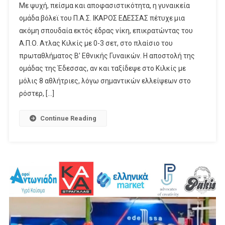
Με ψυχή, πείσμα και αποφασιστικότητα, η γυναικεία
ομάδα βόλεϊ του Π.Α.Σ. ΙΚΑΡΟΣ ΕΔΕΣΣΑΣ πέτυχε μια
ακόμη σπουδαία εκτός έδρας νίκη, επικρατώντας του
Α.Π.Ο. Ατλας Κιλκίς με 0-3 σετ, στο πλαίσιο του
πρωταθλήματος Β’ Εθνικής Γυναικών. Η αποστολή της
ομάδας της Έδεσσας, αν και ταξίδεψε στο Κιλκίς με
μόλις 8 αθλήτριες, λόγω σημαντικών ελλείψεων στο
ρόστερ, […]
Continue Reading