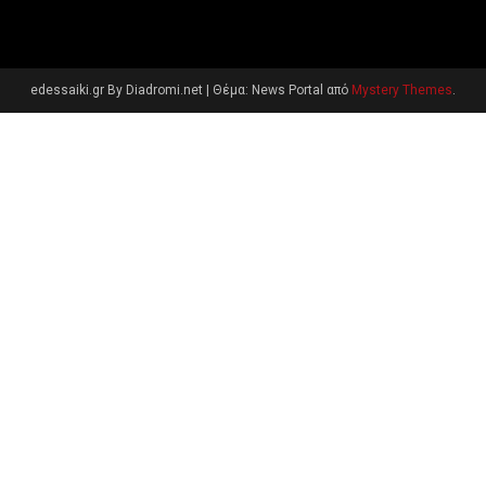
edessaiki.gr By Diadromi.net
|
Θέμα: News Portal από
Mystery Themes
.