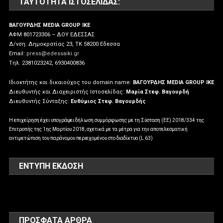
ΤΑΥΤΌΤΗΤΑ ΙΣΤΟΣΕΛΊΔΑΣ:
ΒΑΓΟΥΡΔΗΣ MEDIA GROUP IKE
ΑΦΜ 801723306 – ΔΟΥ ΕΔΕΣΣΑΣ
Δ/νση: Δημοκρατίας 23, ΤΚ 58200 Εδεσσα
Email:
press@edessaiki.gr
Tηλ. 2381023242, 6930400836
Ιδιοκτήτης και δικαιούχος του domain name:
ΒΑΓΟΥΡΔΗΣ MEDIA GROUP IKE
Διευθυντής και Διαχειριστής Ιστοσελίδας:
Μαρία Στεφ. Βαγουρδή
Διευθυντής Σύνταξης:
Ευθύμιος Στεφ. Βαγουρδής
Η επιχείρηση έχει υπογράψει δήλωση συμμόρφωσης με τη Σύσταση (ΕΕ) 2018/334 της
Επιτροπής της 1ης Μαρτίου 2018, σχετικά με τα μέτρα για την αποτελεσματική
αντιμετώπιση του παράνομου περιεχομένου στο διαδίκτυο (L 63)
ΕΝΤΥΠΗ ΕΚΔΟΣΗ
ΠΡΌΣΦΑΤΑ ΆΡΘΡΑ