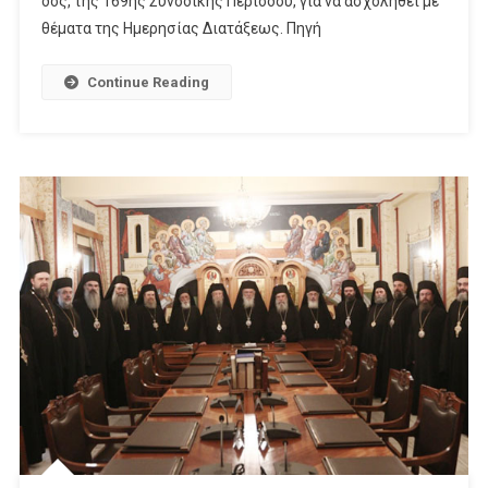
δος, της 169ης Συ­νο­δι­κής Πε­ρι­ό­δου, για να ασχο­λη­θεί με
θέ­ματα της Ημε­ρη­σίας Δι­α­τά­ξεως. Πηγή
Continue Reading