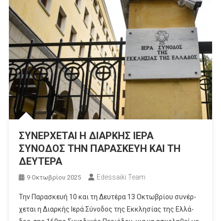
ΣΥΝΕΡΧΕΤΑΙ Η ΔΙΑΡΚΗΣ ΙΕΡΑ
ΣΥΝΟΔΟΣ ΤΗΝ ΠΑΡΑΣΚΕΥΗ ΚΑΙ ΤΗ
ΔΕΥΤΕΡΑ
Edessaiki Team
9 Οκτωβρίου 2025
Την Παρασκευή 10 και τη Δευτέρα 13 Οκτω­βρίου συνέρ­
χε­ται η Δι­αρ­κής Ιερά Σύ­νο­δος της Εκ­κλη­σίας της Ελ­λά­