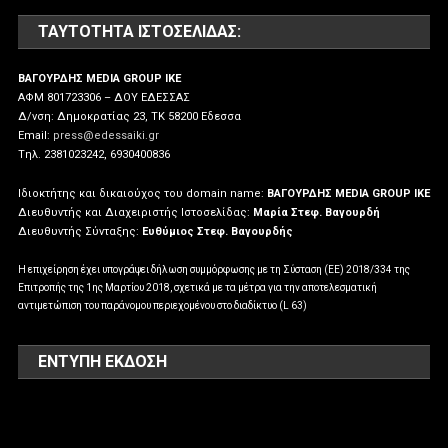
ΤΑΥΤΌΤΗΤΑ ΙΣΤΟΣΕΛΊΔΑΣ:
ΒΑΓΟΥΡΔΗΣ MEDIA GROUP IKE
ΑΦΜ 801723306 – ΔΟΥ ΕΔΕΣΣΑΣ
Δ/νση: Δημοκρατίας 23, ΤΚ 58200 Εδεσσα
Email:
press@edessaiki.gr
Tηλ. 2381023242, 6930400836
Ιδιοκτήτης και δικαιούχος του domain name:
ΒΑΓΟΥΡΔΗΣ MEDIA GROUP IKE
Διευθυντής και Διαχειριστής Ιστοσελίδας:
Μαρία Στεφ. Βαγουρδή
Διευθυντής Σύνταξης:
Ευθύμιος Στεφ. Βαγουρδής
Η επιχείρηση έχει υπογράψει δήλωση συμμόρφωσης με τη Σύσταση (ΕΕ) 2018/334 της
Επιτροπής της 1ης Μαρτίου 2018, σχετικά με τα μέτρα για την αποτελεσματική
αντιμετώπιση του παράνομου περιεχομένου στο διαδίκτυο (L 63)
ΕΝΤΥΠΗ ΕΚΔΟΣΗ