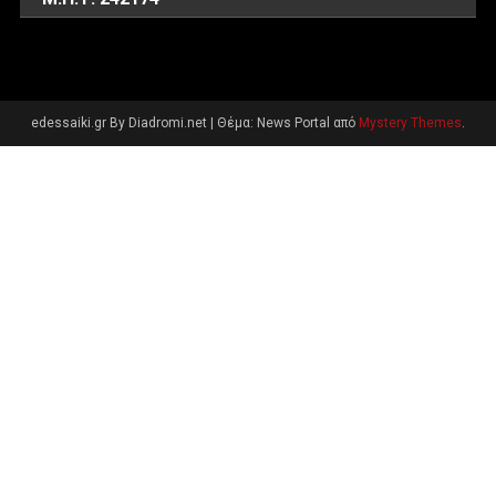
edessaiki.gr By Diadromi.net
|
Θέμα: News Portal από
Mystery Themes
.