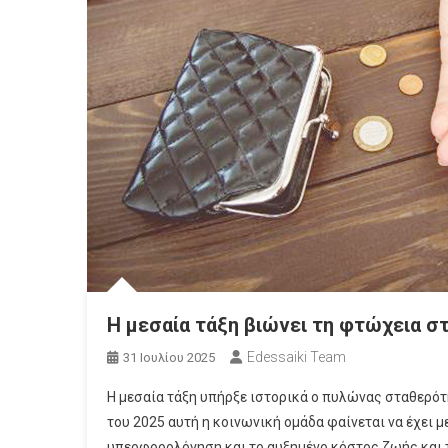
Η μεσαία τάξη βιώνει τη φτώχεια σ
Edessaiki Team
31 Ιουλίου 2025
Η μεσαία τάξη υπήρξε ιστορικά ο πυλώνας σταθερότ
του 2025 αυτή η κοινωνική ομάδα φαίνεται να έχει
υπερφορολόγηση και το αυξημένο κόστος ζωής και τη