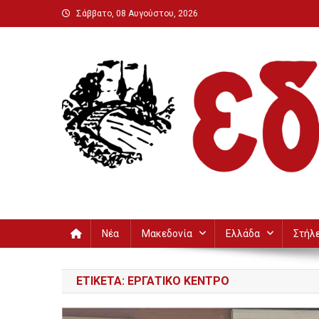
Μεταπηδήστε
Σάββατο, 08 Αυγούστου, 2026
στο
περιεχόμενο
Εδεσσαϊκή
Νέα
Μακεδονία
Ελλάδα
Στήλ
ΕΤΙΚΈΤΑ:
ΕΡΓΑΤΙΚΌ ΚΈΝΤΡΟ