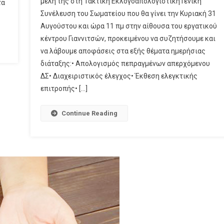
μέλη της στη Τακτική Εκλογοαπολογιστική Γενική
τα
Συνέλευση του Σωματείου που θα γίνει την Κυριακή 31
Αυγούστου και ώρα 11 πμ στην αίθουσα του εργατικού
κέντρου Γιαννιτσών, προκειμένου να συζητήσουμε και
να λάβουμε αποφάσεις στα εξής θέματα ημερήσιας
διάταξης:• Απολογισμός πεπραγμένων απερχόμενου
ΔΣ• Διαχειριστικός έλεγχος• Έκθεση ελεγκτικής
επιτροπής• […]
Continue Reading