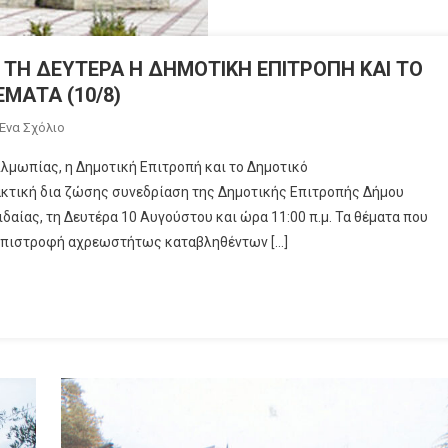
ΤΗ ΔΕΥΤΕΡΑ H ΔΗΜΟΤΙΚΗ ΕΠΙΤΡΟΠΗ ΚΑΙ ΤΟ
ΜΑΤΑ (10/8)
Για
Ένα Σχόλιο
Το
Αλμωπίας, η Δημοτική Επιτροπή και το Δημοτικό
ΔΗΜΟΣ
κτική δια ζώσης συνεδρίαση της Δημοτικής Επιτροπής Δήμου
ΑΛΜΩΠΙΑΣ:
αίας, τη Δευτέρα 10 Αυγούστου και ώρα 11:00 π.μ. Τα θέματα που
ΣΥΝΕΔΡΙΑΖΟΥΝ
α επιστροφή αχρεωστήτως καταβληθέντων […]
ΤΗ
ΔΕΥΤΕΡΑ
H
ΔΗΜΟΤΙΚΗ
ΕΠΙΤΡΟΠΗ
ΚΑΙ
ΤΟ
ΔΗΜΟΤΙΚΟ
ΣΥΜΒΟΥΛΙΟ