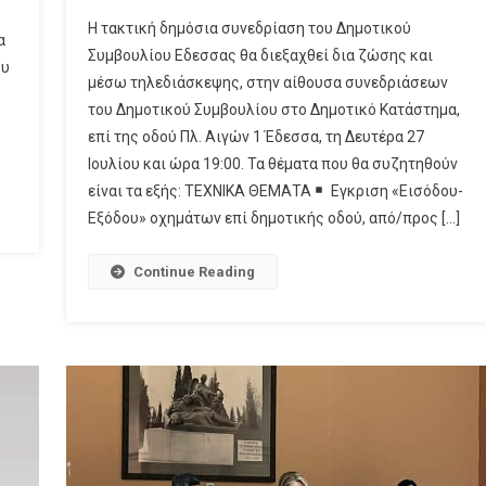
Το
Η τακτική δημόσια συνεδρίαση του Δημοτικού
ΣΥΝΕΔΡΙΑΖΕΙ
α
Συμβουλίου Εδεσσας θα διεξαχθεί δια ζώσης και
ΤΟ
ου
μέσω τηλεδιάσκεψης, στην αίθουσα συνεδριάσεων
ΔΗΜΟΤΙΚΟ
του Δημοτικού Συμβουλίου στο Δημοτικό Κατάστημα,
ΣΥΜΒΟΥΛΙΟ
ΕΔΕΣΣΑΣ
επί της οδού Πλ. Αιγών 1 Έδεσσα, τη Δευτέρα 27
ΤΗ
Ιουλίου και ώρα 19:00. Τα θέματα που θα συζητηθούν
ΔΕΥΤΕΡΑ
είναι τα εξής: ΤΕΧΝΙΚΑ ΘΕΜΑΤΑ
Εγκριση «Εισόδου-
(27/7)
Εξόδου» οχημάτων επί δημοτικής οδού, από/προς […]
–
ΑΥΤΑ
Continue Reading
ΕΙΝΑΙ
ΤΑ
11
ΘΕΜΑΤΑ
ΠΟΥ
ΘΑ
ΣΥΖΗΤΗΘΟΥΝ