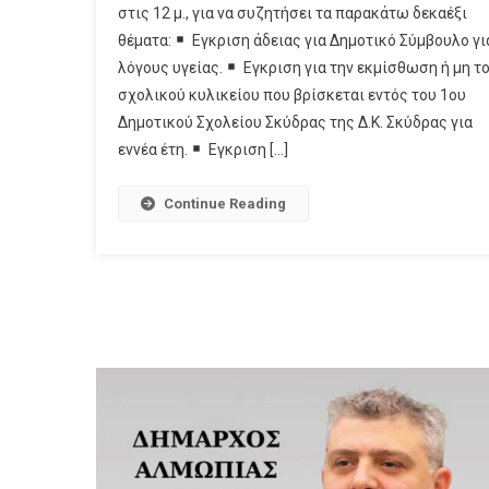
στις 12 μ., για να συζητήσει τα παρακάτω δεκαέξι
ΣΚΥΔΡΑΣ:
θέματα:
Εγκριση άδειας για Δημοτικό Σύμβουλο γι
ΣΥΝΕΔΡΙΑΖΕΙ
ΤΗΝ
λόγους υγείας.
Εγκριση για την εκμίσθωση ή μη τ
ΠΕΜΠΤΗ
σχολικού κυλικείου που βρίσκεται εντός του 1ου
(20/7)
Δημοτικού Σχολείου Σκύδρας της Δ.Κ. Σκύδρας για
–
εννέα έτη.
Εγκριση […]
ΑΥΤΑ
ΕΙΝΑΙ
Continue Reading
ΤΑ
16
ΘΕΜΑΤΑ