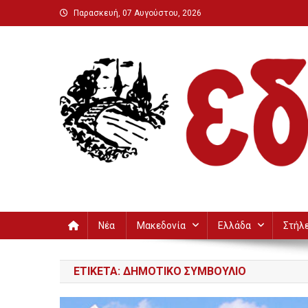
Μεταπηδήστε
Παρασκευή, 07 Αυγούστου, 2026
στο
περιεχόμενο
Εδεσσαϊκή
Νέα
Μακεδονία
Ελλάδα
Στήλ
ΕΤΙΚΈΤΑ:
ΔΗΜΟΤΙΚΌ ΣΥΜΒΟΎΛΙΟ