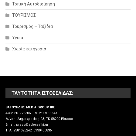
Τοπική Αυτοδιοίκηση
ΤΟΥΡΙΣΜΟΣ
Τουρισμός – Ταξίδια
Υγεία
Χωρίς κατηγορία
ΤΑΥΤΌΤΗΤΑ ΙΣΤΟΣΕΛΊΔΑΣ:
ΒΑΓΟΥΡΔΗΣ MEDIA GROUP IKE
ΑΦΜ 801723306 – ΔΟΥ ΕΔΕΣΣΑΣ
Δ/νση: Δημοκρατίας 23, ΤΚ 58200 Εδεσσα
Email:
press@edessaiki.gr
Tηλ. 2381023242, 6930400836