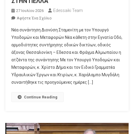
ΣΤΗΝ ΠΕΛΛΑ
Edessaiki Team
27 Ιουλίου 2026
Για
Αφήστε Ένα Σχόλιο
Το
Νέα συνάντηση Διονύση Σταμενίτη με τον Υπουργό
ΣΥΝΑΝΤΗΣΗ
Υποδομών και Μεταφορών Νέα κάθετη στην Εγνατία Οδό,
Δ.
αρμοδιότητες συντήρησης οδικών δικτύων, οδικός
ΣΤΑΜΕΝΙΤΗ
άξονας Θεσσαλονίκη – Εδεσσα και Φράγμα Αλμωπαίου η
ΜΕ
ΤΗΝ
ατζέντα της συνάντησης Με τον Υπουργό Υποδομών και
ΗΓΕΣΙΑ
Μεταφορών, κ. Χρίστο Δήμα και τον Ειδικό Γραμματέα
ΤΟΥ
Υδραυλικών Έργων και Κτιρίων, κ. Χαράλαμπο Μυγδάλη
ΥΠΟΥΡΓΕΙΟΥ
συναντήθηκε τις προηγούμενες ημέρες […]
ΥΠΟΔΟΜΩΝ:
ΟΛΕΣ
Continue Reading
ΟΙ
ΕΞΕΛΙΞΕΙΣ
ΓΙΑ
ΤΟΥΣ
ΟΔΙΚΟΥΣ