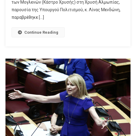
ΚΑΣΤΡΟΥ
των Μογλενών (Κάστρο Χρυσής) στη Χρυσή Αλμωπίας,
ΧΡΥΣΗΣ
παρουσία της Υπουργού Πολιτισμού, κ. Λίνας Μενδώνη,
ΑΛΜΩΠΙΑΣ
παραβρέθηκε […]
ΠΑΡΟΥΣΙΑ
ΤΗΣ
Continue Reading
ΛΙΝΑΣ
ΜΕΝΔΩΝΗ