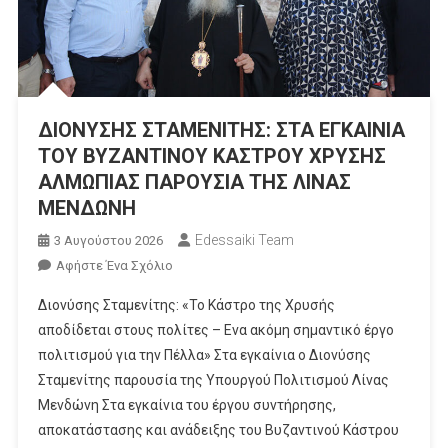
ΔΙΟΝΥΣΗΣ ΣΤΑΜΕΝΙΤΗΣ: ΣΤΑ ΕΓΚΑΙΝΙΑ
ΤΟΥ ΒΥΖΑΝΤΙΝΟΥ ΚΑΣΤΡΟΥ ΧΡΥΣΗΣ
ΑΛΜΩΠΙΑΣ ΠΑΡΟΥΣΙΑ ΤΗΣ ΛΙΝΑΣ
ΜΕΝΔΩΝΗ
Edessaiki Team
3 Αυγούστου 2026
Για
Αφήστε Ένα Σχόλιο
Το
Διονύσης Σταμενίτης: «Το Κάστρο της Χρυσής
ΔΙΟΝΥΣΗΣ
αποδίδεται στους πολίτες – Ενα ακόμη σημαντικό έργο
ΣΤΑΜΕΝΙΤΗΣ:
πολιτισμού για την Πέλλα» Στα εγκαίνια ο Διονύσης
ΣΤΑ
Σταμενίτης παρουσία της Υπουργού Πολιτισμού Λίνας
ΕΓΚΑΙΝΙΑ
ΤΟΥ
Μενδώνη Στα εγκαίνια του έργου συντήρησης,
ΒΥΖΑΝΤΙΝΟΥ
αποκατάστασης και ανάδειξης του Βυζαντινού Κάστρου