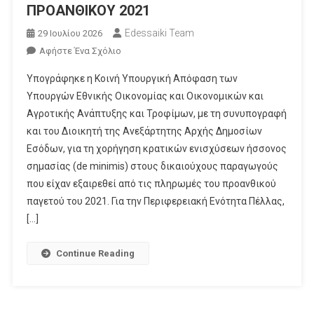
ΠΡΟΑΝΘΙΚΟΥ 2021
Edessaiki Team
29 Ιουλίου 2026
Για
Αφήστε Ένα Σχόλιο
Το
Υπογράφηκε η Κοινή Υπουργική Απόφαση των
Δ.
Υπουργών Εθνικής Οικονομίας και Οικονομικών και
ΣΤΑΜΕΝΙΤΗΣ:
Αγροτικής Ανάπτυξης και Τροφίμων, με τη συνυπογραφή
ΥΠΟΓΡΑΦΗΚΕ
και του Διοικητή της Ανεξάρτητης Αρχής Δημοσίων
Η
ΚΥΑ
Εσόδων, για τη χορήγηση κρατικών ενισχύσεων ήσσονος
ΓΙΑ
σημασίας (de minimis) στους δικαιούχους παραγωγούς
ΤΙΣ
που είχαν εξαιρεθεί από τις πληρωμές του προανθικού
ΑΠΟΖΗΜΙΩΣΕΙΣ
παγετού του 2021. Για την Περιφερειακή Ενότητα Πέλλας,
DE
[…]
MINIMIS
ΤΟΥ
Continue Reading
ΠΡΟΑΝΘΙΚΟΥ
2021