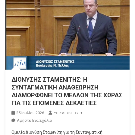
ΑΞΟΝΕΣ
ΚΑΙ
ΤΑ
ΕΡΓΑ
ΥΠΟΔΟΜΗΣ
ΣΤΗΝ
ΠΕΛΛΑ
ΔΙΟΝΥΣΗΣ ΣΤΑΜΕΝΙΤΗΣ: Η
ΣΥΝΤΑΓΜΑΤΙΚΗ ΑΝΑΘΕΩΡΗΣΗ
ΔΙΑΜΟΡΦΩΝΕΙ ΤΟ ΜΕΛΛΟΝ ΤΗΣ ΧΩΡΑΣ
ΓΙΑ ΤΙΣ ΕΠΟΜΕΝΕΣ ΔΕΚΑΕΤΙΕΣ
Edessaiki Team
25 Ιουλίου 2026
Για
Αφήστε Ένα Σχόλιο
Το
Ομιλία Διονύση Σταμενίτη για τη Συνταγματική
ΔΙΟΝΥΣΗΣ