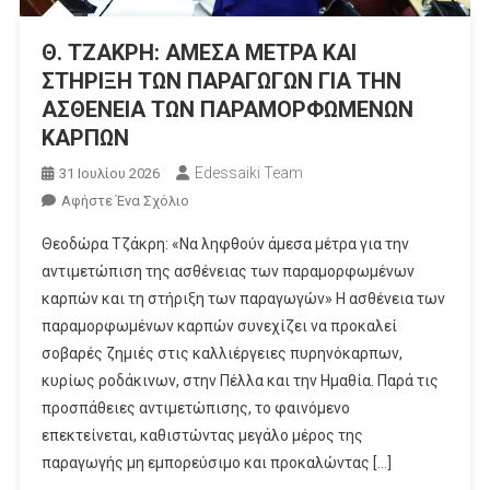
Θ. ΤΖΑΚΡΗ: ΑΜΕΣΑ ΜΕΤΡΑ ΚΑΙ
ΣΤΗΡΙΞΗ ΤΩΝ ΠΑΡΑΓΩΓΩΝ ΓΙΑ ΤΗΝ
ΑΣΘΕΝΕΙΑ ΤΩΝ ΠΑΡΑΜΟΡΦΩΜΕΝΩΝ
ΚΑΡΠΩΝ
Edessaiki Team
31 Ιουλίου 2026
Για
Αφήστε Ένα Σχόλιο
Το
Θεοδώρα Τζάκρη: «Να ληφθούν άμεσα μέτρα για την
Θ.
αντιμετώπιση της ασθένειας των παραμορφωμένων
ΤΖΑΚΡΗ:
καρπών και τη στήριξη των παραγωγών» Η ασθένεια των
ΑΜΕΣΑ
παραμορφωμένων καρπών συνεχίζει να προκαλεί
ΜΕΤΡΑ
ΚΑΙ
σοβαρές ζημιές στις καλλιέργειες πυρηνόκαρπων,
ΣΤΗΡΙΞΗ
κυρίως ροδάκινων, στην Πέλλα και την Ημαθία. Παρά τις
ΤΩΝ
προσπάθειες αντιμετώπισης, το φαινόμενο
ΠΑΡΑΓΩΓΩΝ
επεκτείνεται, καθιστώντας μεγάλο μέρος της
ΓΙΑ
παραγωγής μη εμπορεύσιμο και προκαλώντας […]
ΤΗΝ