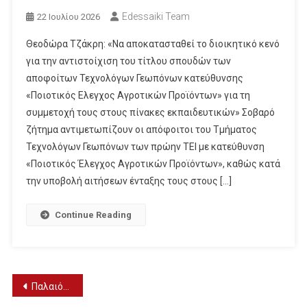
Edessaiki Team
22 Ιουλίου 2026
Θεοδώρα Τζάκρη: «Να αποκατασταθεί το διοικητικό κενό
για την αντιστοίχιση του τίτλου σπουδών των
αποφοίτων Τεχνολόγων Γεωπόνων κατεύθυνσης
«Ποιοτικός Ελεγχος Αγροτικών Προϊόντων» για τη
συμμετοχή τους στους πίνακες εκπαιδευτικών» Σοβαρό
ζήτημα αντιμετωπίζουν οι απόφοιτοι του Τμήματος
Τεχνολόγων Γεωπόνων των πρώην ΤΕΙ με κατεύθυνση
«Ποιοτικός Έλεγχος Αγροτικών Προϊόντων», καθώς κατά
την υποβολή αιτήσεων ένταξης τους στους […]
Continue Reading
Πλοήγηση
Παλαιότερα άρθρα