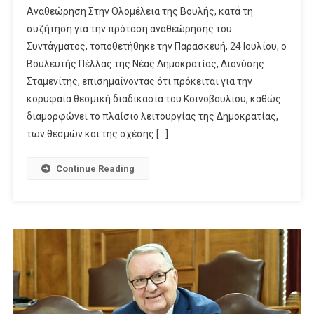
Αναθεώρηση Στην Ολομέλεια της Βουλής, κατά τη
ΣΤΑΜΕΝΙΤΗΣ:
συζήτηση για την πρόταση αναθεώρησης του
Η
Συντάγματος, τοποθετήθηκε την Παρασκευή, 24 Ιουλίου, ο
ΣΥΝΤΑΓΜΑΤΙΚΗ
ΑΝΑΘΕΩΡΗΣΗ
Βουλευτής Πέλλας της Νέας Δημοκρατίας, Διονύσης
ΔΙΑΜΟΡΦΩΝΕΙ
Σταμενίτης, επισημαίνοντας ότι πρόκειται για την
ΤΟ
κορυφαία θεσμική διαδικασία του Κοινοβουλίου, καθώς
ΜΕΛΛΟΝ
διαμορφώνει το πλαίσιο λειτουργίας της Δημοκρατίας,
ΤΗΣ
των θεσμών και της σχέσης […]
ΧΩΡΑΣ
ΓΙΑ
Continue Reading
ΤΙΣ
ΕΠΟΜΕΝΕΣ
ΔΕΚΑΕΤΙΕΣ