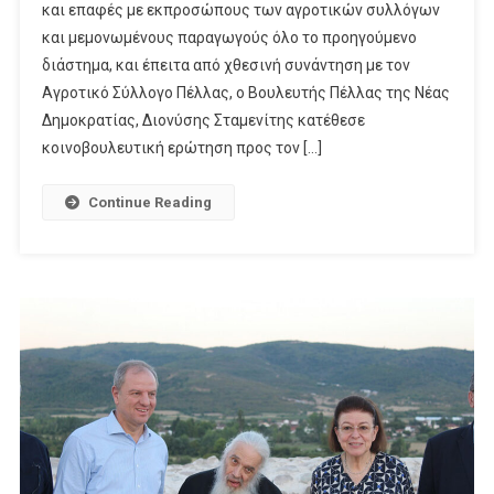
και επαφές με εκπροσώπους των αγροτικών συλλόγων
ΚΟΙΝΟΒΟΥΛΕΥΤΙΚΗ
ΠΑΡΕΜΒΑΣΗ
και μεμονωμένους παραγωγούς όλο το προηγούμενο
ΓΙΑ
διάστημα, και έπειτα από χθεσινή συνάντηση με τον
ΤΑ
Αγροτικό Σύλλογο Πέλλας, ο Βουλευτής Πέλλας της Νέας
ΟΞΥΜΕΝΑ
Δημοκρατίας, Διονύσης Σταμενίτης κατέθεσε
ΠΡΟΒΛΗΜΑΤΑ
κοινοβουλευτική ερώτηση προς τον […]
ΣΤΙΣ
ΚΑΛΛΙΕΡΓΕΙΕΣ
Continue Reading
ΠΥΡΗΝΟΚΑΡΠΩΝ
ΤΗΣ
ΠΕΛΛΑΣ