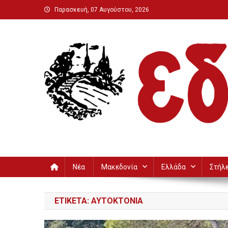
Μεταπηδήστε
Παρασκευή, 07 Αυγούστου, 2026
στο
περιεχόμενο
Εδεσσαϊκή
Νέα
Μακεδονία
Ελλάδα
Στήλ
ΕΤΙΚΈΤΑ:
ΑΥΤΟΚΤΟΝΊΑ