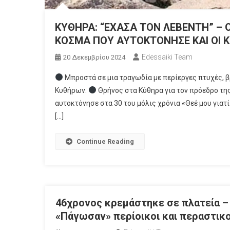
ΚΥΘΗΡΑ: “ΕΧΑΣΑ ΤΟΝ ΛΕΒΕΝΤΗ” –
ΚΟΣΜΑ ΠΟΥ ΑΥΤΟΚΤΟΝΗΣΕ ΚΑΙ ΟΙ Κ
Edessaiki Team
20 Δεκεμβρίου 2024
Μπροστά σε μια τραγωδία με περίεργες πτυχές, βρ
Κυθήρων.
Θρήνος στα Κύθηρα για τον πρόεδρο τη
αυτοκτόνησε στα 30 του μόλις χρόνια «Θεέ μου γιατί 
[…]
Continue Reading
46χρονος κρεμάστηκε σε πλατεία –
«Πάγωσαν» περίοικοι και περαστικο