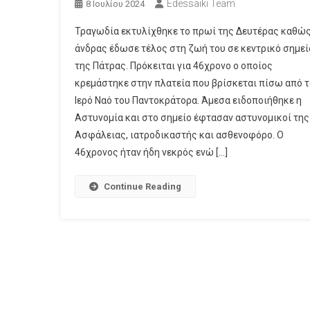
Edessaiki Team
8 Ιουλίου 2024
Τραγωδία εκτυλίχθηκε το πρωί της Δευτέρας καθώ
άνδρας έδωσε τέλος στη ζωή του σε κεντρικό σημεί
της Πάτρας. Πρόκειται για 46χρονο ο οποίος
κρεμάστηκε στην πλατεία που βρίσκεται πίσω από τ
Ιερό Ναό του Παντοκράτορα. Άμεσα ειδοποιήθηκε η
Αστυνομία και στο σημείο έφτασαν αστυνομικοί της
Ασφάλειας, ιατροδικαστής και ασθενοφόρο. Ο
46χρονος ήταν ήδη νεκρός ενώ […]
Continue Reading