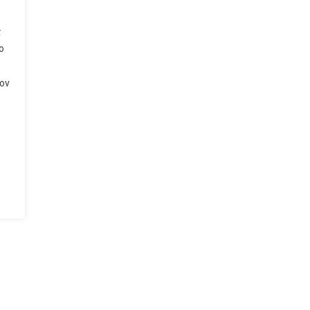
ς
ο
ον