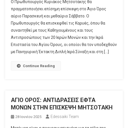
Ο Πρωθυπουργός Κυριάκος Μητσοτάκης θα
πραγματοποιήσει επίσημη επίσκεψη στο Άγιο Όρος
αύριο Παρασκευή και μεθαύριο Σάββατο. Ο
Πρωθυπουργός θα επισκεφθεί τις Καρυές, όπου θα
συναντηθεί με τους Καθηγουμένους και τους
Αντιπροσώπους των 20 Ιερών Μονών και την Ιερά
Επιστασία του Αγίου Όρους, οι οποίοι θα τον υποδεχθούν
με Πανηγυρική Έκτακτη Διπλή Ιερά Σύναξη και στη […]
Continue Reading
ΑΓΙΟ ΟΡΟΣ: ΑΝΤΙΔΡΑΣΕΙΣ ΕΦΤΑ
ΜΟΝΩΝ ΣΤΗΝ ΕΠΙΣΚΕΨΗ ΜΗΤΣΟΤΑΚΗ
Edessaiki Team
28 Ιουνίου 2025
Mετέωρη είναι η προγραμματισμένη για τα τέλη της