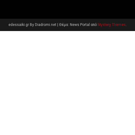
edessaiki.gr By Diadromi.net
|
Θέμα: News Portal από
Mystery Themes
.