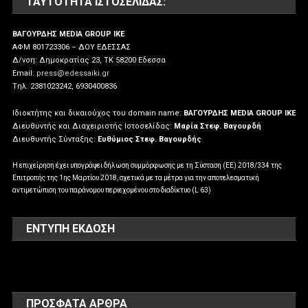
ΤΑΥΤΌΤΗΤΑ ΙΣΤΟΣΕΛΊΔΑΣ:
ΒΑΓΟΥΡΔΗΣ MEDIA GROUP IKE
ΑΦΜ 801723306 – ΔΟΥ ΕΔΕΣΣΑΣ
Δ/νση: Δημοκρατίας 23, ΤΚ 58200 Εδεσσα
Email:
press@edessaiki.gr
Tηλ. 2381023242, 6930400836
Ιδιοκτήτης και δικαιούχος του domain name:
ΒΑΓΟΥΡΔΗΣ MEDIA GROUP IKE
Διευθυντής και Διαχειριστής Ιστοσελίδας:
Μαρία Στεφ. Βαγουρδή
Διευθυντής Σύνταξης:
Ευθύμιος Στεφ. Βαγουρδής
Η επιχείρηση έχει υπογράψει δήλωση συμμόρφωσης με τη Σύσταση (ΕΕ) 2018/334 της
Επιτροπής της 1ης Μαρτίου 2018, σχετικά με τα μέτρα για την αποτελεσματική
αντιμετώπιση του παράνομου περιεχομένου στο διαδίκτυο (L 63)
ΕΝΤΥΠΗ ΕΚΔΟΣΗ
ΠΡΌΣΦΑΤΑ ΆΡΘΡΑ