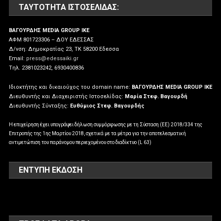
ΤΑΥΤΌΤΗΤΑ ΙΣΤΟΣΕΛΊΔΑΣ:
ΒΑΓΟΥΡΔΗΣ MEDIA GROUP IKE
ΑΦΜ 801723306 – ΔΟΥ ΕΔΕΣΣΑΣ
Δ/νση: Δημοκρατίας 23, ΤΚ 58200 Εδεσσα
Email:
press@edessaiki.gr
Tηλ. 2381023242, 6930400836
Ιδιοκτήτης και δικαιούχος του domain name:
ΒΑΓΟΥΡΔΗΣ MEDIA GROUP IKE
Διευθυντής και Διαχειριστής Ιστοσελίδας:
Μαρία Στεφ. Βαγουρδή
Διευθυντής Σύνταξης:
Ευθύμιος Στεφ. Βαγουρδής
Η επιχείρηση έχει υπογράψει δήλωση συμμόρφωσης με τη Σύσταση (ΕΕ) 2018/334 της
Επιτροπής της 1ης Μαρτίου 2018, σχετικά με τα μέτρα για την αποτελεσματική
αντιμετώπιση του παράνομου περιεχομένου στο διαδίκτυο (L 63)
ΕΝΤΥΠΗ ΕΚΔΟΣΗ