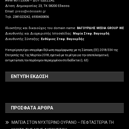
ΑΦΜ 801723306 – ΔΟΥ ΕΔΕΣΣΑΣ
Δ/νση: Δημοκρατίας 23, ΤΚ 58200 Εδεσσα
Email:
press@edessaiki.gr
Tηλ. 2381023242, 6930400836
Ιδιοκτήτης και δικαιούχος του domain name:
ΒΑΓΟΥΡΔΗΣ MEDIA GROUP IKE
Διευθυντής και Διαχειριστής Ιστοσελίδας:
Μαρία Στεφ. Βαγουρδή
Διευθυντής Σύνταξης:
Ευθύμιος Στεφ. Βαγουρδής
Η επιχείρηση έχει υπογράψει δήλωση συμμόρφωσης με τη Σύσταση (ΕΕ) 2018/334 της
Επιτροπής της 1ης Μαρτίου 2018, σχετικά με τα μέτρα για την αποτελεσματική
αντιμετώπιση του παράνομου περιεχομένου στο διαδίκτυο (L 63)
ΕΝΤΥΠΗ ΕΚΔΟΣΗ
ΠΡΌΣΦΑΤΑ ΆΡΘΡΑ
ΜΑΓΕΙΑ ΣΤΟΝ ΝΥΧΤΕΡΙΝΟ ΟΥΡΑΝΟ – ΠΕΦΤΑΣΤΕΡΙΑ ΤΗ